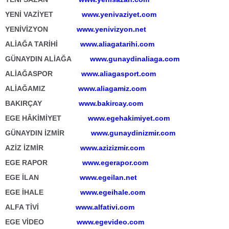
YENİ VAZİYET
www.yenivaziyet.com
YENİVİZYON
www.yenivizyon.net
ALİAĞA TARİHİ
www.aliagatarihi.com
GÜNAYDIN ALİAĞA
www.gunaydinaliaga.com
ALİAĞASPOR
www.aliagasport.com
ALİAĞAMIZ
www.aliagamiz.com
BAKIRÇAY
www.bakircay.com
EGE HÂKİMİYET
www.egehakimiyet.com
GÜNAYDIN İZMİR
www.gunaydinizmir.com
AZİZ İZMİR
www.azizizmir.com
EGE RAPOR
www.egerapor.com
EGE İLAN
www.egeilan.net
EGE İHALE
www.egeihale.com
ALFA TİVİ
www.alfativi.com
EGE VİDEO
www.egevideo.com