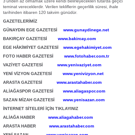
3’ünden az olmamak üzere kendi belirleyecekleri tutarda geçici
teminat vereceklerdir. Verilen tekliflerin geçerlilik süresi, ihale
tarihinden itibaren 120 takvim günüdür.
GAZETELERİMİZ
GÜNAYDIN EGE GAZETESİ
www.gunaydinege.net
BAKIRÇAY GAZETESİ
www.bakircay.com
EGE HÂKİMİYET GAZETESİ
www.egehakimiyet.com
FOTO HABER GAZETESİ
www.fotohaber.com.tr
VAZİYET GAZETESİ
www.yenivaziyet.com
YENİ VİZYON GAZETESİ
www.yenivizyon.net
ARASTA GAZETESİ
www.arastahaber.com
ALİAĞASPOR GAZETESİ
www.aliagaspor.com
SAZAN MİZAH GAZETESİ
www.yenisazan.com
İNTERNET SİTELERİ İÇİN TIKLAYINIZ
ALİAĞA HABER
www.aliagahaber.com
ARASTA HABER
www.arastahaber.com
YENİ SAZAN
www.yenisazan.com