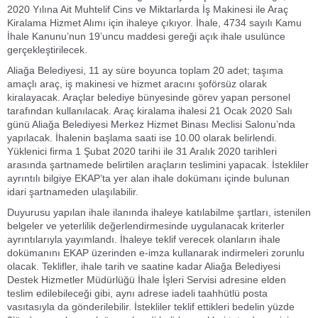
2020 Yılına Ait Muhtelif Cins ve Miktarlarda İş Makinesi ile Araç
Kiralama Hizmet Alımı için ihaleye çıkıyor. İhale, 4734 sayılı Kamu
İhale Kanunu’nun 19’uncu maddesi gereği açık ihale usulünce
gerçekleştirilecek.
Aliağa Belediyesi, 11 ay süre boyunca toplam 20 adet; taşıma
amaçlı araç, iş makinesi ve hizmet aracını şoförsüz olarak
kiralayacak. Araçlar belediye bünyesinde görev yapan personel
tarafından kullanılacak. Araç kiralama ihalesi 21 Ocak 2020 Salı
günü Aliağa Belediyesi Merkez Hizmet Binası Meclisi Salonu’nda
yapılacak. İhalenin başlama saati ise 10.00 olarak belirlendi.
Yüklenici firma 1 Şubat 2020 tarihi ile 31 Aralık 2020 tarihleri
arasında şartnamede belirtilen araçların teslimini yapacak. İstekliler
ayrıntılı bilgiye EKAP’ta yer alan ihale dokümanı içinde bulunan
idari şartnameden ulaşılabilir.
Duyurusu yapılan ihale ilanında ihaleye katılabilme şartları, istenilen
belgeler ve yeterlilik değerlendirmesinde uygulanacak kriterler
ayrıntılarıyla yayımlandı. İhaleye teklif verecek olanların ihale
dokümanını EKAP üzerinden e-imza kullanarak indirmeleri zorunlu
olacak. Teklifler, ihale tarih ve saatine kadar Aliağa Belediyesi
Destek Hizmetler Müdürlüğü İhale İşleri Servisi adresine elden
teslim edilebileceği gibi, aynı adrese iadeli taahhütlü posta
vasıtasıyla da gönderilebilir. İstekliler teklif ettikleri bedelin yüzde