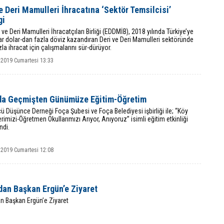
e Deri Mamulleri İhracatına ‘Sektör Temsilcisi’
gi
 ve Deri Mamulleri İhracatçıları Birliği (EDDMİB), 2018 yılında Türkiye’ye
ar dolar-dan fazla döviz kazandıran Deri ve Deri Mamulleri sektöründe
la ihracat için çalışmalarını sür-dürüyor.
 2019 Cumartesi 13:33
da Geçmişten Günümüze Eğitim-Öğretim
ü Düşünce Derneği Foça Şubesi ve Foça Belediyesi işbirliği ile; ‘‘Köy
erimizi-Öğretmen Okullarımızı Arıyor, Anıyoruz’’ isimli eğitim etkinliği
ndi.
 2019 Cumartesi 12:08
dan Başkan Ergün’e Ziyaret
n Başkan Ergün’e Ziyaret