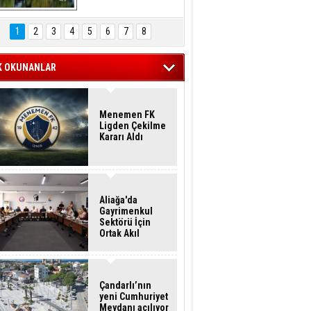
Hasan Eser'in 
Objektifinden
1
2
3
4
5
6
7
8
K OKUNANLAR
Menemen FK
Ligden Çekilme
Kararı Aldı
Aliağa'da
Gayrimenkul
Sektörü İçin
Ortak Akıl
Buluşması
Çandarlı’nın
yeni Cumhuriyet
Meydanı açılıyor