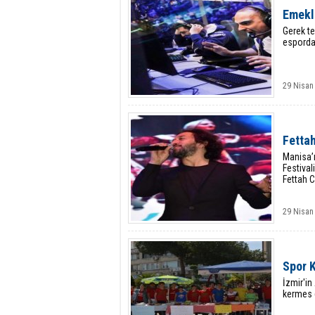
Emekli
Gerek te
esporda 
29 Nisan
Fettah
Manisa’n
Festival
Fettah C
29 Nisan
Spor 
İzmir'in
kermes 