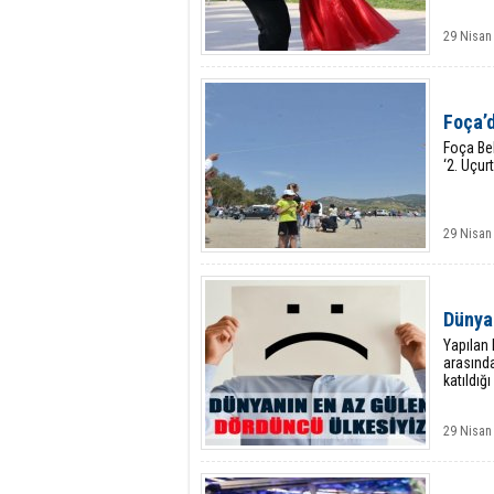
29 Nisan
Foça’
Foça Bel
‘2. Uçur
29 Nisan
Dünya
Yapılan 
arasında
katıldığ
29 Nisan