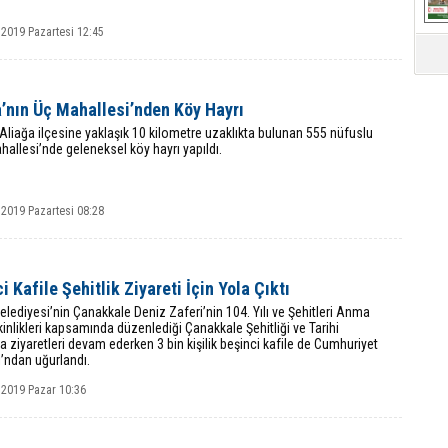
 2019 Pazartesi 12:45
’nın Üç Mahallesi’nden Köy Hayrı
 Aliağa ilçesine yaklaşık 10 kilometre uzaklıkta bulunan 555 nüfuslu
hallesi’nde geleneksel köy hayrı yapıldı.
 2019 Pazartesi 08:28
i Kafile Şehitlik Ziyareti İçin Yola Çıktı
elediyesi’nin Çanakkale Deniz Zaferi’nin 104. Yılı ve Şehitleri Anma
inlikleri kapsamında düzenlediği Çanakkale Şehitliği ve Tarihi
 ziyaretleri devam ederken 3 bin kişilik beşinci kafile de Cumhuriyet
’ndan uğurlandı.
 2019 Pazar 10:36