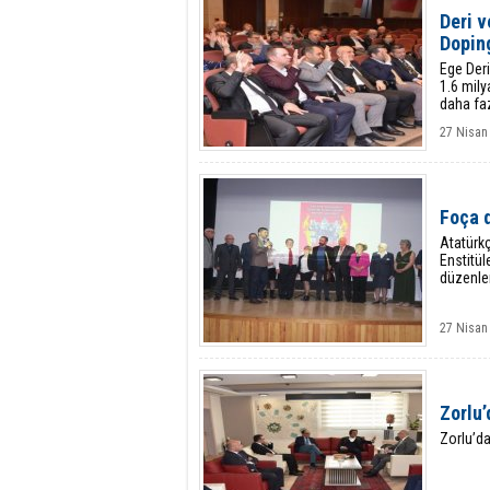
Deri v
Dopin
Ege Deri
1.6 mily
daha faz
27 Nisan
Foça 
Atatürkç
Enstitül
düzenle
27 Nisan
Zorlu’
Zorlu’da