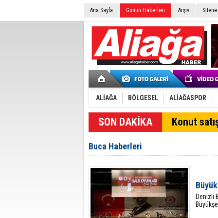
Ana Sayfa
Günün Haberleri
Arşiv
Sitene
ALİAĞA
BÖLGESEL
ALİAĞASPOR
SON DAKİKA
Konut satış
Buca Haberleri
Büyükş
Denizli 
Büyükşeh