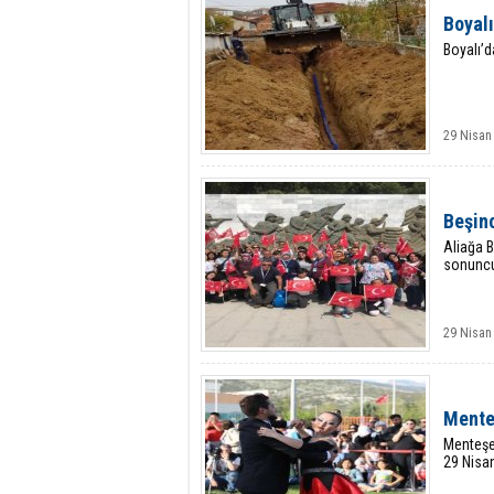
Boyalı
Boyalı’d
29 Nisan
Beşin
Aliağa B
sonuncu
29 Nisan
Mente
Menteşe
29 Nisan