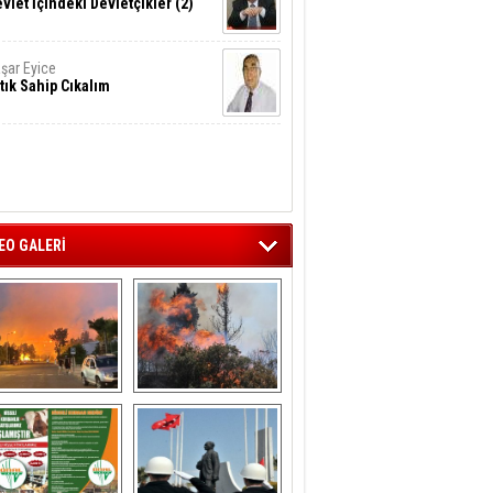
vlet İçindeki Devletçikler (2)
şar Eyice
tık Sahip Cıkalım
EO GALERİ
liağa ‘da  otluk 
Aliağa'nın Ciğerleri 
alanda çıkan 
Yandı
yangın evlere 
sıçramadan 
söndürüldü