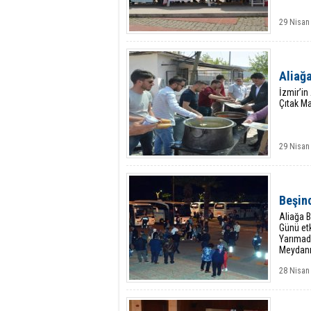
29 Nisan
Aliağa
İzmir’in
Çıtak Ma
29 Nisan
Beşinc
Aliağa B
Günü etk
Yarımada
Meydanı
28 Nisan