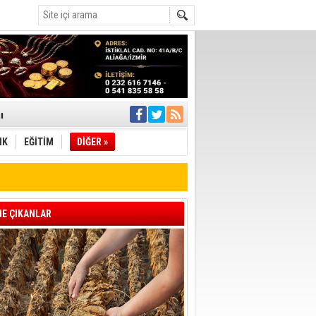
ı
IK
EĞİTİM
DİĞER »
pıldı
 Toplandı
A.Ş.’Ye İletti
Çağrısı
E ÇIKANLAR
 hızlı müdahale
'ye Geçti