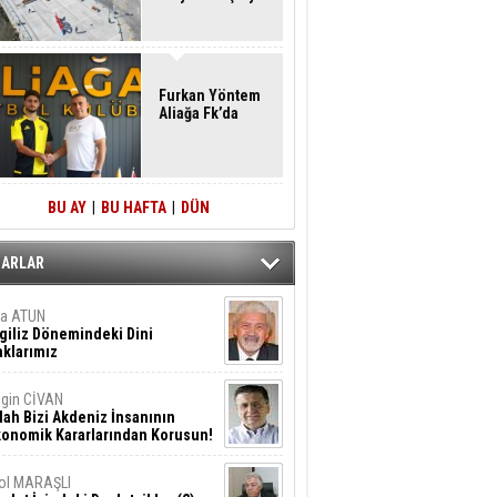
Furkan Yöntem
Aliağa Fk’da
BU AY
|
BU HAFTA
|
DÜN
ZARLAR
ta ATUN
giliz Dönemindeki Dini
klarımız
gin CİVAN
lah Bizi Akdeniz İnsanının
konomik Kararlarından Korusun!
ol MARAŞLI