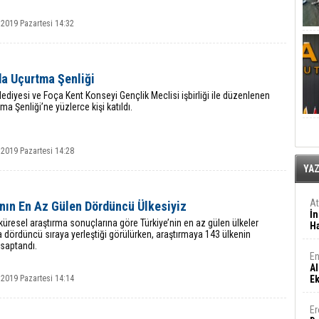
 2019 Pazartesi 14:32
da Uçurtma Şenliği
ediyesi ve Foça Kent Konseyi Gençlik Meclisi işbirliği ile düzenlenen
tma Şenliği’ne yüzlerce kişi katıldı.
 2019 Pazartesi 14:28
YA
A
nın En Az Gülen Dördüncü Ülkesiyiz
İn
küresel araştırma sonuçlarına göre Türkiye’nin en az gülen ülkeler
Ha
 dördüncü sıraya yerleştiği görülürken, araştırmaya 143 ülkenin
ı saptandı.
En
Al
 2019 Pazartesi 14:14
E
Er