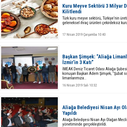
Kuru Meyve Sektörü 3 Milyar D
Kilitlendi
Türk kuru meyve sektörü, Türkiye'nin üret
geleneksel ihraç ürünleri çekirdeksiz kuru
17 Nisan 2019 Çarşamba 10:40
Başkan Şimşek: “Aliağa Limanl
İzmir’in 3 Katı”
İMEAK Deniz Ticaret Odası Aliağa Şubesi
konuşan Başkan Adem Şimşek, "Şubat son
limanlarımıza...
16 Nisan 2019 Salı 10:32
Aliağa Belediyesi Nisan Ayı Ola
Yapıldı
Aliağa Belediyesi Nisan Ayı Olağan Mecli
yönetiminde gerçekleştirildi.