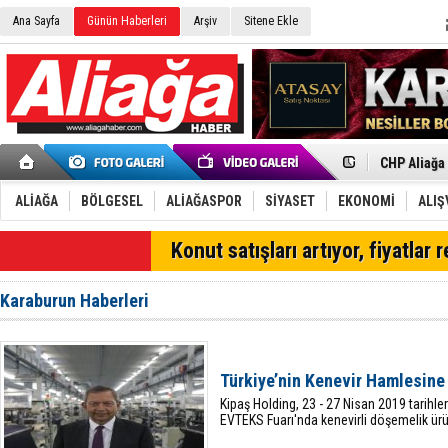
Ana Sayfa
Günün Haberleri
Arşiv
Sitene Ekle
İzmir'in K
CHP Aliağa
Çağrısı
Onat Tüneli
Menemen FK
Aliağa'da G
ALİAĞA
BÖLGESEL
ALİAĞASPOR
SİYASET
EKONOMİ
ALIŞ
Çandarlı’n
Furkan Yön
Konut satışları artıyor, fiyatlar 
Chp Aliağa
AK Parti Al
SOCAR Türk
Karaburun Haberleri
Trafiği dur
Alto, İnşaa
TÜVTÜRK’te
Aliağa'daki
Türkiye’nin Kenevir Hamlesine
Chp Aliağa'
Kipaş Holding, 23 - 27 Nisan 2019 tarihl
EVTEKS Fuarı'nda kenevirli döşemelik ürü