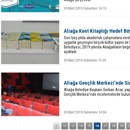
30 Mart 2019 Cumartesi 16:10
Aliağa Kent Kitaplığı Hedef Bü
Son beş yılda akademik çalışmalara verdiğ
uygarlık geçmişini birçok kültür yayını il
Belediyesi, 2019 yılında Aliağalıların be
açıkladı.
30 Mart 2019 Cumartesi 15:35
Aliağa Gençlik Merkezi’nde Si
Aliağa Belediye Başkanı Serkan Acar, y
Gençlik Merkezi’nde incelemelerde bulu
30 Mart 2019 Cumartesi 14:04
12
13
14
15
16
17
18
19
2