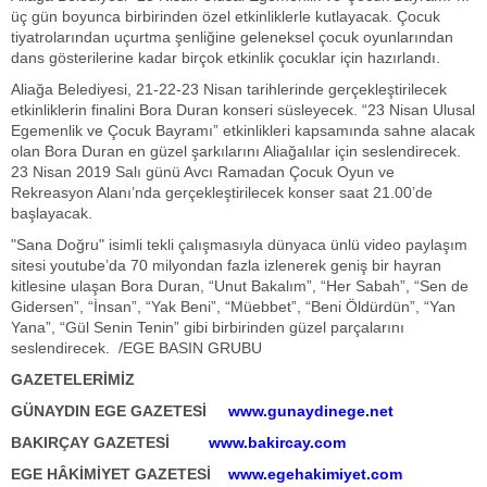
üç gün boyunca birbirinden özel etkinliklerle kutlayacak. Çocuk
tiyatrolarından uçurtma şenliğine geleneksel çocuk oyunlarından
dans gösterilerine kadar birçok etkinlik çocuklar için hazırlandı.
Aliağa Belediyesi, 21-22-23 Nisan tarihlerinde gerçekleştirilecek
etkinliklerin finalini Bora Duran konseri süsleyecek. “23 Nisan Ulusal
Egemenlik ve Çocuk Bayramı” etkinlikleri kapsamında sahne alacak
olan Bora Duran en güzel şarkılarını Aliağalılar için seslendirecek.
23 Nisan 2019 Salı günü Avcı Ramadan Çocuk Oyun ve
Rekreasyon Alanı’nda gerçekleştirilecek konser saat 21.00’de
başlayacak.
"Sana Doğru" isimli tekli çalışmasıyla dünyaca ünlü video paylaşım
sitesi youtube’da 70 milyondan fazla izlenerek geniş bir hayran
kitlesine ulaşan Bora Duran, “Unut Bakalım”, “Her Sabah”, “Sen de
Gidersen”, “İnsan”, “Yak Beni”, “Müebbet”, “Beni Öldürdün”, “Yan
Yana”, “Gül Senin Tenin” gibi birbirinden güzel parçalarını
seslendirecek. /EGE BASIN GRUBU
GAZETELERİMİZ
GÜNAYDIN EGE GAZETESİ
www.gunaydinege.net
BAKIRÇAY GAZETESİ
www.bakircay.com
EGE HÂKİMİYET GAZETESİ
www.egehakimiyet.com