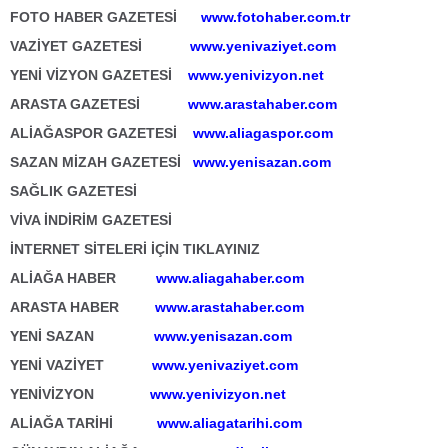
FOTO HABER GAZETESİ
www.fotohaber.com.tr
VAZİYET GAZETESİ
www.yenivaziyet.com
YENİ VİZYON GAZETESİ
www.yenivizyon.net
ARASTA GAZETESİ
www.arastahaber.com
ALİAĞASPOR GAZETESİ
www.aliagaspor.com
SAZAN MİZAH GAZETESİ
www.yenisazan.com
SAĞLIK GAZETESİ
VİVA İNDİRİM GAZETESİ
İNTERNET SİTELERİ İÇİN TIKLAYINIZ
ALİAĞA HABER
www.aliagahaber.com
ARASTA HABER
www.arastahaber.com
YENİ SAZAN
www.yenisazan.com
YENİ VAZİYET
www.yenivaziyet.com
YENİVİZYON
www.yenivizyon.net
ALİAĞA TARİHİ
www.aliagatarihi.com