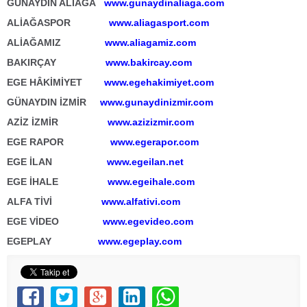
GÜNAYDIN ALİAĞA
www.gunaydinaliaga.com
ALİAĞASPOR
www.aliagasport.com
ALİAĞAMIZ
www.aliagamiz.com
BAKIRÇAY
www.bakircay.com
EGE HÂKİMİYET
www.egehakimiyet.com
GÜNAYDIN İZMİR
www.gunaydinizmir.com
AZİZ İZMİR
www.azizizmir.com
EGE RAPOR
www.egerapor.com
EGE İLAN
www.egeilan.net
EGE İHALE
www.egeihale.com
ALFA TİVİ
www.alfativi.com
EGE VİDEO
www.egevideo.com
EGEPLAY
www.egeplay.com