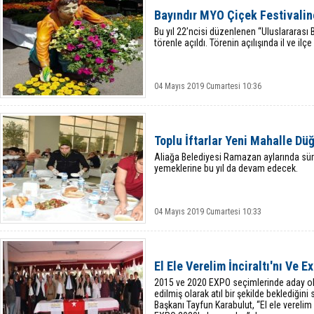
Bayındır MYO Çiçek Festivalin
Bu yıl 22’ncisi düzenlenen “Uluslararası 
törenle açıldı. Törenin açılışında il ve il
04 Mayıs 2019 Cumartesi 10:36
Toplu İftarlar Yeni Mahalle Dü
Aliağa Belediyesi Ramazan aylarında sür
yemeklerine bu yıl da devam edecek.
04 Mayıs 2019 Cumartesi 10:33
El Ele Verelim İnciraltı'nı Ve 
2015 ve 2020 EXPO seçimlerinde aday olan
edilmiş olarak atıl bir şekilde beklediğini
Başkanı Tayfun Karabulut, “El ele verelim