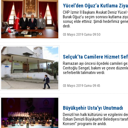
Yücel’den Oğuz’a Kutlama Ziya
CHP İzmir İl Başkanı Avukat Deniz Yücel 
Burak Oğuz’u seçim sonrası kutlama ziyar
sonuç elde ettiniz. Şimdi hedefimiz genel
dedi.
03 Mayıs 2019 Cuma 09:50
Selçuk’ta Camilere Hizmet Sef
Ramazan ayı öncesi ilçedeki camileri gez
Ceritoğlu Sengel, bakım ve çevre düzenl
seferberlik talimatını verdi.
03 Mayıs 2019 Cuma 09:45
Büyükşehir Usta'yı Unutmadı
Denizli'nin halk kültürünü ve ezgilerini d
Özkan Denizli Büyükşehir Belediyesi tar
Konseri” programı ile anıldı.