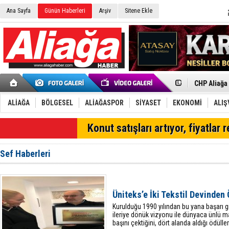
Ana Sayfa
Günün Haberleri
Arşiv
Sitene Ekle
İzmir'in K
CHP Aliağa
Çağrısı
Onat Tüneli
Menemen FK
Aliağa'da G
ALİAĞA
BÖLGESEL
ALİAĞASPOR
SİYASET
EKONOMİ
ALIŞ
Çandarlı’n
Furkan Yön
SON DAKİKA
Konut satışları artıyor, fiyatlar 
Chp Aliağa
AK Parti Al
SOCAR Türk
Sef Haberleri
Trafiği dur
Alto, İnşaa
TÜVTÜRK’te
Aliağa'daki
Üniteks’e İki Tekstil Devinden
Chp Aliağa'
Kurulduğu 1990 yılından bu yana başarı gr
ileriye dönük vizyonu ile dünyaca ünlü mar
başını çektiğini, dört alanda aldığı ödüller