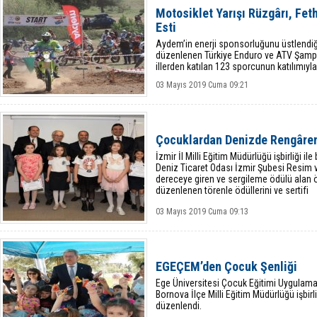
Motosiklet Yarışı Rüzgârı, Feth
Esti
Aydem’in enerji sponsorluğunu üstlendiği
düzenlenen Türkiye Enduro ve ATV Şampiyon
illerden katılan 123 sporcunun katılımıy
03 Mayıs 2019 Cuma 09:21
Çocuklardan Denizde Rengâren
İzmir İl Milli Eğitim Müdürlüğü işbirliği i
Deniz Ticaret Odası İzmir Şubesi Resim
dereceye giren ve sergileme ödülü alan 
düzenlenen törenle ödüllerini ve sertifi
03 Mayıs 2019 Cuma 09:13
EGEÇEM’den Çocuk Şenliği
Ege Üniversitesi Çocuk Eğitimi Uygulama
Bornova İlçe Milli Eğitim Müdürlüğü işbirl
düzenlendi.