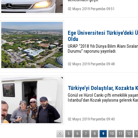
02 Mayıs 2019 Perşembe 09:51
Ege Üniversitesi Türkiye’deki 
Oldu
URAP “2018 Yılı Dünya Bilim Alanı Sıralam
Durumu” raporunu yayınladı.
02 Mayıs 2019 Perşembe 09:48
Türkiye’yi Dolaştılar, Kozakta
Gönül ve Hürol Cankı çifti emeklilik yaşa
İstanbul'dan Kozak yaylasına gelerek Ka
02 Mayıs 2019 Perşembe 09:40
5
6
7
8
9
10
11
12
1