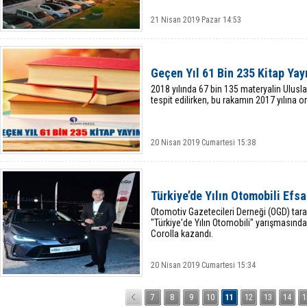
21 Nisan 2019 Pazar 14:53
Geçen Yıl 61 Bin 235 Kitap Yay
2018 yılında 67 bin 135 materyalin Ulusla
tespit edilirken, bu rakamın 2017 yılına or
20 Nisan 2019 Cumartesi 15:38
Türkiye’de Yılın Otomobili Efs
Otomotiv Gazetecileri Derneği (OGD) tar
"Türkiye'de Yılın Otomobili" yarışmasında
Corolla kazandı.
20 Nisan 2019 Cumartesi 15:34
7
8
9
10
11
12
13
14
1