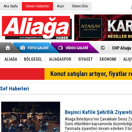
Ana Sayfa
Günün Haberleri
Arşiv
Sitene Ekle
İzmir'in K
CHP Aliağa
Çağrısı
Onat Tüneli
Menemen FK
Aliağa'da G
ALİAĞA
BÖLGESEL
ALİAĞASPOR
SİYASET
EKONOMİ
ALIŞ
Çandarlı’n
Furkan Yön
SON DAKİKA
Konut satışları artıyor, fiyatlar 
Chp Aliağa
AK Parti Al
SOCAR Türk
Sef Haberleri
Trafiği dur
Alto, İnşaa
TÜVTÜRK’te
Aliağa'daki
Beşinci Kafile Şehitlik Ziyareti
Chp Aliağa'
Aliağa Belediyesi’nin Çanakkale Deniz Zaf
Günü etkinlikleri kapsamında düzenlediği 
Yarımada ziyaretleri devam ederken 3 bin 