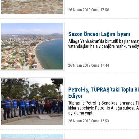
26 Nisan 2019 Cuma 17:58
Sezon Öncesi Lağım İsyanı
Aliağa Yenişakran’da bir türlü başlanam
vatandaşları hala vidanjöre mahkum ediy
26 Nisan 2019 Cuma 17:44
Pet­rol-İş, TÜP­RAŞ’taki Toplu Sö
Edi­yor
Tüp­raş ile Pet­rol-İş Sen­di­ka­sı ara­sın­d
lık­lar se­be­biy­le Pet­rol-İş Ali­ağa şu­be­si,
açık­la­ma yaptı.
26 Nisan 2019 Cuma 16:53