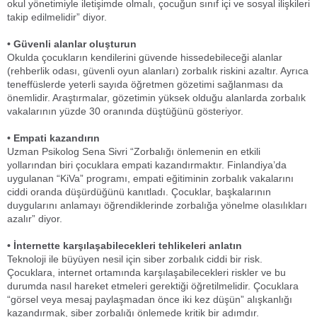
okul yönetimiyle iletişimde olmalı, çocuğun sınıf içi ve sosyal ilişkileri
takip edilmelidir” diyor.
• Güvenli alanlar oluşturun
Okulda çocukların kendilerini güvende hissedebileceği alanlar
(rehberlik odası, güvenli oyun alanları) zorbalık riskini azaltır. Ayrıca
teneffüslerde yeterli sayıda öğretmen gözetimi sağlanması da
önemlidir. Araştırmalar, gözetimin yüksek olduğu alanlarda zorbalık
vakalarının yüzde 30 oranında düştüğünü gösteriyor.
• Empati kazandırın
Uzman Psikolog Sena Sivri “Zorbalığı önlemenin en etkili
yollarından biri çocuklara empati kazandırmaktır. Finlandiya’da
uygulanan “KiVa” programı, empati eğitiminin zorbalık vakalarını
ciddi oranda düşürdüğünü kanıtladı. Çocuklar, başkalarının
duygularını anlamayı öğrendiklerinde zorbalığa yönelme olasılıkları
azalır” diyor.
• İnternette karşılaşabilecekleri tehlikeleri anlatın
Teknoloji ile büyüyen nesil için siber zorbalık ciddi bir risk.
Çocuklara, internet ortamında karşılaşabilecekleri riskler ve bu
durumda nasıl hareket etmeleri gerektiği öğretilmelidir. Çocuklara
“görsel veya mesaj paylaşmadan önce iki kez düşün” alışkanlığı
kazandırmak, siber zorbalığı önlemede kritik bir adımdır.