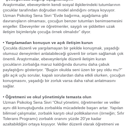
Araştırmalar, ebeveynlerin kendi sosyal ilişkilerindeki tutumlarının
çocuklar tarafından doğrudan model alındığını ortaya koyuyor.
Uzman Psikolog Sena Sivri “Evde bağırma, aşağılama gibi
davranışların olmaması, çocuğun benzer tutumları benimsemesini
engeller. Ebeveynler ve öğretmenler, saygılı ve şiddetten uzak
iletişim biçimleriyle çocuğa örnek olmalıdır” diyor.
• Yargılamadan konuşun ve açık iletişim kurun
Çocukla düzenli ve yargılamayan bir şekilde konuşmak, yaşadığı
olumsuz deneyimleri anlatabileceği güvenli bir ortam sağlamak çok
önemli. Araştırmalar, ebeveynleriyle düzenli iletişim kuran
çocukların zorbalığa maruz kaldığında durumu daha çabuk
paylaştığını gösteriyor. “Bugün okulda seni üzen bir şey oldu mu?”
gibi açık uçlu sorular, kapalı sorulardan daha etkili olurken, çocuğun
konuşmasını, yaşadığı bir zorluk varsa daha rahat anlatmasını
sağlar.
• Öğretmeni ve okul yönetimiyle temasta olun
Uzman Psikolog Sena Sivri “Okul yönetimi, öğretmenler ve veliler
aynı dili konuştuğunda zorbalıkla mücadelede başarı artar. Yapılan
bilimsel çalışmalar, zorbalık karşıtı okul politikalarının (örneğin; Sıfır
Tolerans Programı) zorbalık oranını yüzde 20’ye kadar
azaltabildiğini ortaya koyuyor. Veliler düzenli olarak öğretmeni ve