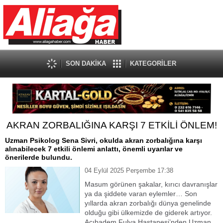
SON DAKİKA
KATEGORİLER
AKRAN ZORBALIĞINA KARŞI 7 ETKİLİ ÖNLEM!
Uzman Psikolog Sena Sivri, okulda akran zorbalığına karşı
alınabilecek 7 etkili önlemi anlattı, önemli uyarılar ve
önerilerde bulundu.
04 Eylül 2025 Perşembe 17:38
Masum görünen şakalar, kırıcı davranışlar
ya da şiddete varan eylemler… Son
yıllarda akran zorbalığı dünya genelinde
olduğu gibi ülkemizde de giderek artıyor.
Acıbadem Fulya Hastanesi’nden Uzman