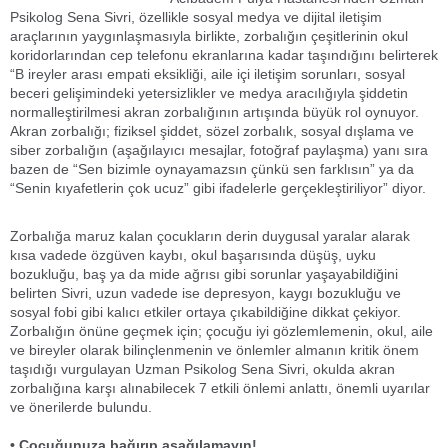
Psikolog Sena Sivri, özellikle sosyal medya ve dijital iletişim
araçlarının yaygınlaşmasıyla birlikte, zorbalığın çeşitlerinin okul
koridorlarından cep telefonu ekranlarına kadar taşındığını belirterek
“B ireyler arası empati eksikliği, aile içi iletişim sorunları, sosyal
beceri gelişimindeki yetersizlikler ve medya aracılığıyla şiddetin
normalleştirilmesi akran zorbalığının artışında büyük rol oynuyor.
Akran zorbalığı; fiziksel şiddet, sözel zorbalık, sosyal dışlama ve
siber zorbalığın (aşağılayıcı mesajlar, fotoğraf paylaşma) yanı sıra
bazen de “Sen bizimle oynayamazsın çünkü sen farklısın” ya da
“Senin kıyafetlerin çok ucuz” gibi ifadelerle gerçekleştiriliyor” diyor.
Zorbalığa maruz kalan çocukların derin duygusal yaralar alarak
kısa vadede özgüven kaybı, okul başarısında düşüş, uyku
bozukluğu, baş ya da mide ağrısı gibi sorunlar yaşayabildiğini
belirten Sivri, uzun vadede ise depresyon, kaygı bozukluğu ve
sosyal fobi gibi kalıcı etkiler ortaya çıkabildiğine dikkat çekiyor.
Zorbalığın önüne geçmek için; çocuğu iyi gözlemlemenin, okul, aile
ve bireyler olarak bilinçlenmenin ve önlemler almanın kritik önem
taşıdığı vurgulayan Uzman Psikolog Sena Sivri, okulda akran
zorbalığına karşı alınabilecek 7 etkili önlemi anlattı, önemli uyarılar
ve önerilerde bulundu.
• Çocuğunuza bağırıp aşağılamayın!