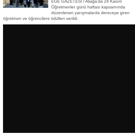
EGE GAZETESİ / Aliağa’da 24 Kasım
Öğretmenler günü haftası kapsamında
düzenlenen yarışmalarda dereceye giren
öğretmen ve öğrencilere ödülleri verildi.