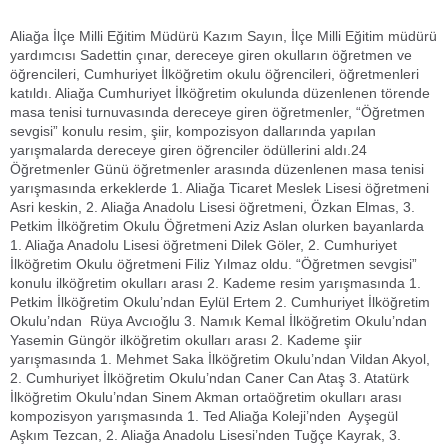
Aliağa İlçe Milli Eğitim Müdürü Kazım Sayın, İlçe Milli Eğitim müdürü
yardımcısı Sadettin çınar, dereceye giren okulların öğretmen ve
öğrencileri, Cumhuriyet İlköğretim okulu öğrencileri, öğretmenleri
katıldı. Aliağa Cumhuriyet İlköğretim okulunda düzenlenen törende
masa tenisi turnuvasında dereceye giren öğretmenler, “Öğretmen
sevgisi” konulu resim, şiir, kompozisyon dallarında yapılan
yarışmalarda dereceye giren öğrenciler ödüllerini aldı.24
Öğretmenler Günü öğretmenler arasında düzenlenen masa tenisi
yarışmasında erkeklerde 1. Aliağa Ticaret Meslek Lisesi öğretmeni
Asri keskin, 2. Aliağa Anadolu Lisesi öğretmeni, Özkan Elmas, 3.
Petkim İlköğretim Okulu Öğretmeni Aziz Aslan olurken bayanlarda
1. Aliağa Anadolu Lisesi öğretmeni Dilek Göler, 2. Cumhuriyet
İlköğretim Okulu öğretmeni Filiz Yılmaz oldu. “Öğretmen sevgisi”
konulu ilköğretim okulları arası 2. Kademe resim yarışmasında 1.
Petkim İlköğretim Okulu’ndan Eylül Ertem 2. Cumhuriyet İlköğretim
Okulu’ndan Rüya Avcıoğlu 3. Namık Kemal İlköğretim Okulu’ndan
Yasemin Güngör ilköğretim okulları arası 2. Kademe şiir
yarışmasında 1. Mehmet Saka İlköğretim Okulu’ndan Vildan Akyol,
2. Cumhuriyet İlköğretim Okulu’ndan Caner Can Ataş 3. Atatürk
İlköğretim Okulu’ndan Sinem Akman ortaöğretim okulları arası
kompozisyon yarışmasında 1. Ted Aliağa Koleji’nden Ayşegül
Aşkım Tezcan, 2. Aliağa Anadolu Lisesi’nden Tuğçe Kayrak, 3.