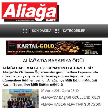
SON DAKİKA
KATEGORİLER
ALİAĞA'DA BAŞARIYA ÖDÜL
ALİAĞA HABER/ ALFA TİVİ/ GÜNAYDIN EGE GAZETESİ /
Aliağa’da 24 Kasım Öğretmenler günü haftası kapsamında
düzenlenen yarışmalarda dereceye giren öğretmen ve
öğrencilere ödülleri verildi. Aliağa İlçe Milli Eğitim Müdürü
Kazım Sayın, İlçe Milli Eğitim müdürü
02 Aralık 2011 Cuma 23:40
ALİAĞA'DA BAŞARI ÖDÜLLENDİRİLDİ
ALİAĞA HABER/ ALFA TİVİ/ GÜNAYDIN