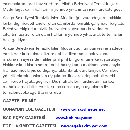
çalışmalarını aralıksız sürdüren Aliağa Belediyesi Temizlik İşleri
Müdürlüğü, cami halılarının yerinde yıkanması için harekete geçti.
Aliağa Belediyesi Temizlik İşleri Müdürlüğü, vatandaşların sıklıkla
kullandığı ibadethaneler olan camilerde temizlik çalışması başlattı.
Belediye ekipleri temizlik faaliyetleri kapsamında yerinden
çıkartılması zor olan cami halılarını yerinde yıkayarak tertemiz bir
hale getiriyor.
Aliağa Belediyesi Temizlik İşleri Müdürlüğü’nün bünyesine sadece
camilerde kullanılmak üzere dahil edilen mobil halı yıkama
makinası sayesinde halılar pırıl pırıl bir görünüme kavuşturuluyor.
Halılar ıslatıldıktan sonra mobil halı yıkama makinası vasıtasıyla
halı üzerindeki pis su dışarıya aktarılarak durulanıyor. Camilere
yönelik olarak başlatılan uygulama ilk olarak dış mahallerdeki
camilerde hayata geçirildi. Dış mahallelerin ardından merkez
mahallelerdeki tüm camilerin halıları da aynı uygulama ile
temizlenecek./Ege Basın Grubu
GAZETELERİMİZ
GÜNAYDIN EGE GAZETESİ
www.gunaydinege.net
BAKIRÇAY GAZETESİ
www.bakircay.com
EGE HÂKİMİYET GAZETESİ
www.egehakimiyet.com