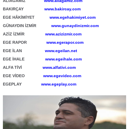
ALİAĞAMIZ
www.aliagamiz.com
BAKIRÇAY
www.bakircay.com
EGE HÂKİMİYET
www.egehakimiyet.com
GÜNAYDIN İZMİR
www.gunaydinizmir.com
AZİZ İZMİR
www.azizizmir.com
EGE RAPOR
www.egerapor.com
EGE İLAN
www.egeilan.net
EGE İHALE
www.egeihale.com
ALFA TİVİ
www.alfativi.com
EGE VİDEO
www.egevideo.com
EGEPLAY
www.egeplay.com