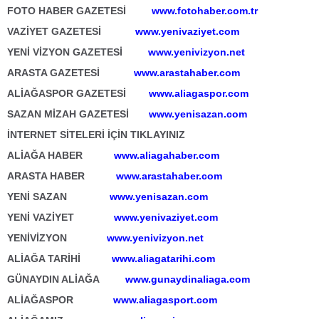
FOTO HABER GAZETESİ
www.fotohaber.com.tr
VAZİYET GAZETESİ
www.yenivaziyet.com
YENİ VİZYON GAZETESİ
www.yenivizyon.net
ARASTA GAZETESİ
www.arastahaber.com
ALİAĞASPOR GAZETESİ
www.aliagaspor.com
SAZAN MİZAH GAZETESİ
www.yenisazan.com
İNTERNET SİTELERİ İÇİN TIKLAYINIZ
ALİAĞA HABER
www.aliagahaber.com
ARASTA HABER
www.arastahaber.com
YENİ SAZAN
www.yenisazan.com
YENİ VAZİYET
www.yenivaziyet.com
YENİVİZYON
www.yenivizyon.net
ALİAĞA TARİHİ
www.aliagatarihi.com
GÜNAYDIN ALİAĞA
www.gunaydinaliaga.com
ALİAĞASPOR
www.aliagasport.com