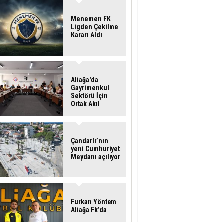
Menemen FK
Ligden Çekilme
Kararı Aldı
Aliağa'da
Gayrimenkul
Sektörü İçin
Ortak Akıl
Buluşması
Çandarlı’nın
yeni Cumhuriyet
Meydanı açılıyor
Furkan Yöntem
Aliağa Fk’da