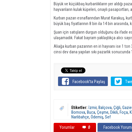
Büyük ve küçükbaş kurbanlıkların yer aldığı paza
hayvanların kulak küpeleri, onaylı pasaportları, a
Kurban pazarı esnaflarından Murat Karakuş, kurban
büyük baş fiyatlarının 8 bin ila 14 bin arasında, k
Şuan için satışların durgun olduğunu da ifade e
ulaşamadık. Fakat bayram yaklaştıkça alıcı sayı
Aliağa kurban pazarının en iri hayvanı ise 1 ton 3
cinsi dev dana yapılan sıkı pazarlık sonucunda 
Facebook'ta Paylaş
Twe
Etiketler:
İzmir
,
Balçova
,
Çiğli
,
Gazie
Bornova
,
Buca
,
Çeşme
,
Dikili
,
Foça
,
K
Narlıbahçe
,
Ödemiş
,
Sef
Yorumlar
0
Facebook Yoruml