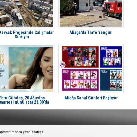
 Kavşak Projesinde Çalışmalar
Aliağa'da Trafo Yangını
Sürüyor
Ebru Gündeş, 20 Ağustos
Aliağa Sanat Günleri Başlıyor
martesi günü saat 21.30’da
liağa'da Avcı Ramadan’da
k gösterilmeden yayınlanamaz.