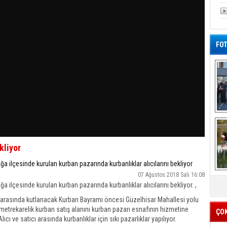
FOT
De
Al
kliyor
ğa ilçesinde kurulan kurban pazarında kurbanlıklar alıcılarını bekliyor
07 Ağustos 2018 Salı 16:08
a ilçesinde kurulan kurban pazarında kurbanlıklar alıcılarını bekliyor. ,
ri arasında kutlanacak Kurban Bayramı öncesi Güzelhisar Mahallesi yolu
metrekarelik kurban satış alanını kurban pazarı esnafının hizmetine
ÇO
lıcı ve satıcı arasında kurbanlıklar için sıkı pazarlıklar yapılıyor.