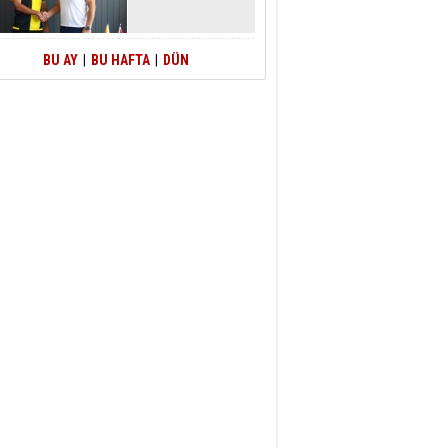
BU AY
|
BU HAFTA
|
DÜN