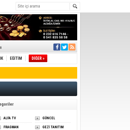
ı
IK
EĞİTİM
DİĞER »
pıldı
 Toplandı
A.Ş.’Ye İletti
Çağrısı
 hızlı müdahale
'ye Geçti
egoriler
ALFA TV
GÜNCEL
FRAGMAN
GEZİ TANITIM