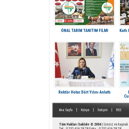
ÖNAL TARIM TANITIM FİLMİ
Katlı
Rektör Hotar Dört Yılını Anlattı
Cu
A
|
|
|
Ana Sayfa
Künye
İletişim
RSS
Tüm Hakları Saklıdır © 2004
| İzinsiz ve kayna
Tel : 0 232 616 28 78 Faks : 0 232 616 28 78