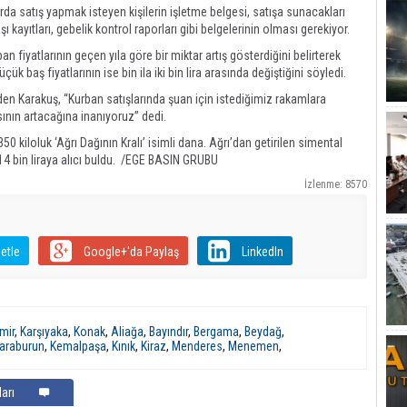
rda satış yapmak isteyen kişilerin işletme belgesi, satışa sunacakları
şı kayıtları, gebelik kontrol raporları gibi belgelerinin olması gerekiyor.
 fiyatlarının geçen yıla göre bir miktar artış gösterdiğini belirterek
üçük baş fiyatlarının ise bin ila iki bin lira arasında değiştiğini söyledi.
den Karakuş, “Kurban satışlarında şuan için istediğimiz rakamlara
sının artacağına inanıyoruz” dedi.
50 kiloluk ‘Ağrı Dağının Kralı’ isimli dana. Ağrı’dan getirilen simental
14 bin liraya alıcı buldu. /EGE BASIN GRUBU
İzlenme: 8570
etle
Google+'da Paylaş
LinkedIn
mir
,
Karşıyaka
,
Konak
,
Aliağa
,
Bayındır
,
Bergama
,
Beydağ
,
araburun
,
Kemalpaşa
,
Kınık
,
Kiraz
,
Menderes
,
Menemen
,
arı