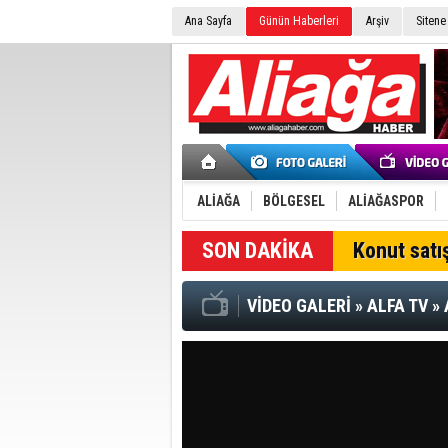
Ana Sayfa
Günün Haberleri
Arşiv
Sitene
ALİAĞA
BÖLGESEL
ALİAĞASPOR
SON DAKİKA
Konut satış
VİDEO GALERİ
»
ALFA TV
»