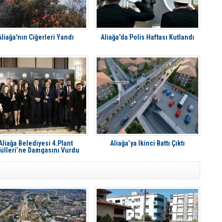
Aliağa'nın Ciğerleri Yandı
Aliağa'da Polis Haftası Kutlandı
Aliağa Belediyesi 4.Plant
Aliağa’ya İkinci Battı Çıktı
ülleri’ne Damgasını Vurdu