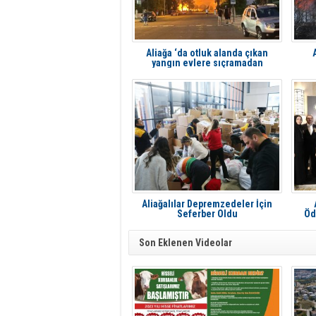
Aliağa ‘da otluk alanda çıkan
yangın evlere sıçramadan
söndürüldü
Aliağalılar Depremzedeler İçin
Seferber Oldu
Öd
Son Eklenen Videolar