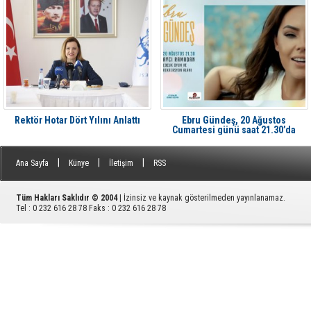
Rektör Hotar Dört Yılını Anlattı
Ebru Gündeş, 20 Ağustos
Cumartesi günü saat 21.30’da
Aliağa'da Avcı Ramadan’da
|
|
|
Ana Sayfa
Künye
İletişim
RSS
Tüm Hakları Saklıdır © 2004
| İzinsiz ve kaynak gösterilmeden yayınlanamaz.
Tel : 0 232 616 28 78 Faks : 0 232 616 28 78