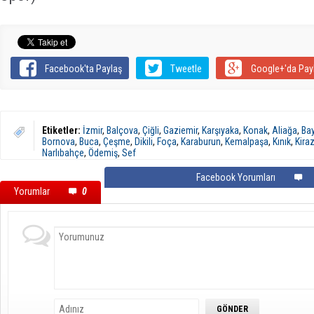
Facebook'ta Paylaş
Tweetle
Google+'da Pay
Etiketler:
İzmir
,
Balçova
,
Çiğli
,
Gaziemir
,
Karşıyaka
,
Konak
,
Aliağa
,
Bay
Bornova
,
Buca
,
Çeşme
,
Dikili
,
Foça
,
Karaburun
,
Kemalpaşa
,
Kınık
,
Kira
Narlıbahçe
,
Ödemiş
,
Sef
Facebook Yorumları
Yorumlar
0