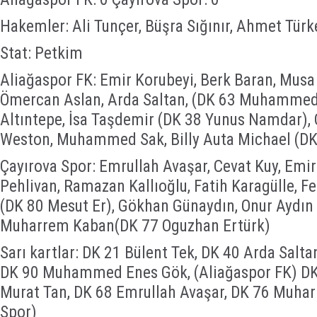
Hakemler: Ali Tunçer, Büşra Sığınır, Ahmet Türk
Stat: Petkim
Aliağaspor FK: Emir Korubeyi, Berk Baran, Musa Y
Ömercan Aslan, Arda Saltan, (DK 63 Muhamme
Altıntepe, İsa Taşdemir (DK 38 Yunus Namdar),
Weston, Muhammed Sak, Billy Auta Michael (DK
Çayırova Spor: Emrullah Avaşar, Cevat Kuy, Emi
Pehlivan, Ramazan Kallıoğlu, Fatih Karagülle, F
(DK 80 Mesut Er), Gökhan Günaydın, Onur Aydın 
Muharrem Kaban(DK 77 Oguzhan Ertürk)
Sarı kartlar: DK 21 Bülent Tek, DK 40 Arda Salt
DK 90 Muhammed Enes Gök, (Aliağaspor FK) DK 
Murat Tan, DK 68 Emrullah Avaşar, DK 76 Muha
Spor)