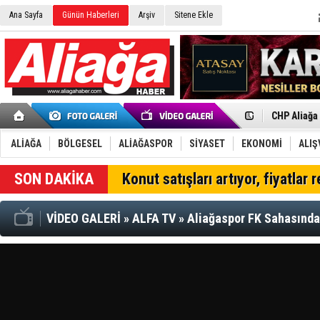
Ana Sayfa
Günün Haberleri
Arşiv
Sitene Ekle
İzmir'in K
CHP Aliağa
Çağrısı
Onat Tüneli
Menemen FK
Aliağa'da G
ALİAĞA
BÖLGESEL
ALİAĞASPOR
SİYASET
EKONOMİ
ALIŞ
Çandarlı’n
Furkan Yön
SON DAKİKA
Konut satışları artıyor, fiyatlar 
Chp Aliağa
AK Parti Al
SOCAR Türk
VİDEO GALERİ
»
ALFA TV
»
Aliağaspor FK Sahasında
Trafiği dur
Alto, İnşaa
TÜVTÜRK’te
Aliağa'daki
Chp Aliağa'