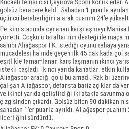
Kocaeli temsilcisi Çayırova Sporu konuk eden Al
golsüz berabere kaldı. Sahadan 1 puanla ayrılan 
üçüncü beraberliğini alarak puanını 24’e yükselt
Petkim stadında oynanan karşılaşmayı Manisa 
yönetti. Coşkulu taraftarının desteği ile maça h
sahibi Aliağaspor FK, istediği oyunu sahaya yan
mücadelesi halinde geçen ilk 45 dakikada gol ses
eşitlikle tamamlanan karşılaşmanın ikinci yarısı
istekli başladı. İkinci yarıda kanatları etkin ku
Aliağaspor aradığı golü bulamadı. Rakibi üzeri
çalışan Aliağaspor, defansta bariz açıklar da ver
ve ikinci yarıda geliştirdiği iki atakta savunma 
çizgisinden çıkardı. Golsüz biten 90 dakikanın s
sahadan 1’er puanla ayrıldı. Aliağaspor puanını 
liderliğini sürdürdü.
Aliağaspor FK: 0 Çayırova Spor: 0