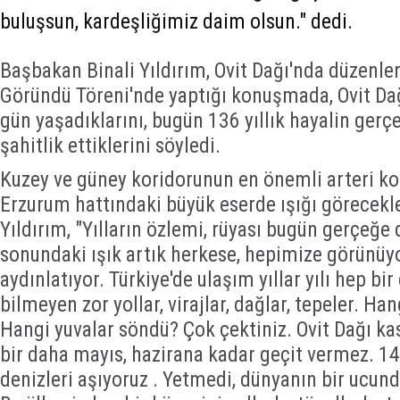
buluşsun, kardeşliğimiz daim olsun." dedi.
Başbakan Binali Yıldırım, Ovit Dağı'nda düzenlen
Göründü Töreni'nde yaptığı konuşmada, Ovit D
gün yaşadıklarını, bugün 136 yıllık hayalin ger
şahitlik ettiklerini söyledi.
Kuzey ve güney koridorunun en önemli arteri k
Erzurum hattındaki büyük eserde ışığı görecekle
Yıldırım, "Yılların özlemi, rüyası bugün gerçeğe
sonundaki ışık artık herkese, hepimize görünüy
aydınlatıyor. Türkiye'de ulaşım yıllar yılı hep bi
bilmeyen zor yollar, virajlar, dağlar, tepeler. Ha
Hangi yuvalar söndü? Çok çektiniz. Ovit Dağı ka
bir daha mayıs, hazirana kadar geçit vermez. 14 y
denizleri aşıyoruz . Yetmedi, dünyanın bir ucun