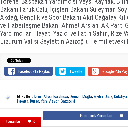
Törene, Başbakan Yardımcısı Veysi Kaynak, Bilim
Bakanı Faruk Özlü, İçişleri Bakanı Süleyman Soy
Akdağ, Gençlik ve Spor Bakanı Akif Çağatay Kılıç
ve Haberleşme Bakanı Ahmet Arslan, AK Parti 
Yardımcıları Hayati Yazıcı ve Fatih Şahin, Rize 
Erzurum Valisi Seyfettin Azizoğlu ile milletvekill
Facebook'ta Paylaş
Tweetle
Google+'da Pay
Etiketler:
İzmir
,
Afyonkarahisar
,
Denizli
,
Muğla
,
Aydın
,
Uşak
,
Kütahya
Isparta
,
Bursa
,
Yeni Vizyon Gazetesi
Facebook Yorumları
Yorumlar
0