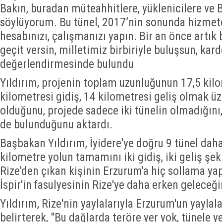
Bakın, buradan müteahhitlere, yüklenicilere ve
söylüyorum. Bu tünel, 2017’nin sonunda hizmet
hesabınızı, çalışmanızı yapın. Bir an önce artık 
geçit versin, milletimiz birbiriyle buluşsun, kar
değerlendirmesinde bulundu
Yıldırım, projenin toplam uzunluğunun 17,5 kil
kilometresi gidiş, 14 kilometresi geliş olmak üze
olduğunu, projede sadece iki tünelin olmadığını, 
de bulunduğunu aktardı.
Başbakan Yıldırım, İyidere'ye doğru 9 tünel daha
kilometre yolun tamamını iki gidiş, iki geliş şek
Rize'den çıkan kişinin Erzurum'a hiç sollama y
İspir'in fasulyesinin Rize'ye daha erken geleceğin
Yıldırım, Rize'nin yaylalarıyla Erzurum'un yayla
belirterek, "Bu dağlarda teröre yer yok, tünele y