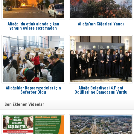
Aliağa ‘da otluk alanda çıkan
Aliağa'nın Ciğerleri Yandı
yangın evlere sıçramadan
söndürüldü
Aliağalılar Depremzedeler İçin
Aliağa Belediyesi 4.Plant
Seferber Oldu
Ödülleri’ne Damgasını Vurdu
Son Eklenen Videolar