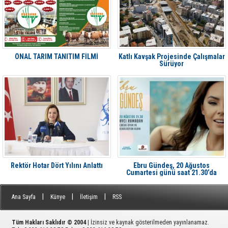
ÖNAL TARIM TANITIM FİLMİ
Katlı Kavşak Projesinde Çalışmalar
Sürüyor
Rektör Hotar Dört Yılını Anlattı
Ebru Gündeş, 20 Ağustos
Cumartesi günü saat 21.30’da
Aliağa'da Avcı Ramadan’da
|
|
|
Ana Sayfa
Künye
İletişim
RSS
Tüm Hakları Saklıdır © 2004
| İzinsiz ve kaynak gösterilmeden yayınlanamaz.