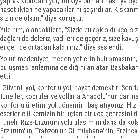
yaprak kıpırdamıyor, Türkiye bunları nasıl yapıy
hasetlikten ne yapacaklarını şaşırdılar. Kıskan
sizin de olsun." diye konuştu.
Yıldırım, alandakilere, "Sizde bu aşk oldukça, siz
dağları da deleriz, vadileri de geçeriz, size kavu
engeli de ortadan kaldırırız." diye seslendi.
Yolun medeniyet, medeniyetlerin buluşmasının, i
buluşması anlamına geldiğini anlatan Başbakan
etti:
"Güvenli yol, konforlu yol, hayat demektir. Son t
tüneller, köprüler ve yollarla Anadolu'nun canına
konforlu üretim, yol dönemini başlatıyoruz. Hi
eserlerle ülkemizin bir uçtan bir uca çehresini d
Tüneli, Rize-Erzurum yolu ulaşımını daha da kola
Erzurum'un, Trabzon’un Gümüşhane'nin, Erzincan