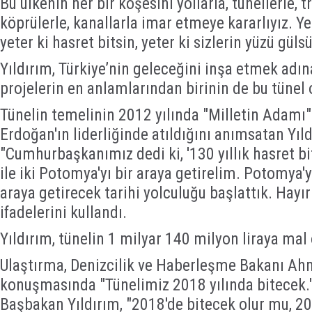
Bu ülkenin her bir köşesini yollarla, tünellerle, tr
köprülerle, kanallarla imar etmeye kararlıyız. Ye
yeter ki hasret bitsin, yeter ki sizlerin yüzü güls
Yıldırım, Türkiye’nin geleceğini inşa etmek adın
projelerin en anlamlarından birinin de bu tünel 
Tünelin temelinin 2012 yılında "Milletin Adamı
Erdoğan'ın liderliğinde atıldığını anımsatan Yıld
"Cumhurbaşkanımız dedi ki, '130 yıllık hasret bi
ile iki Potomya'yı bir araya getirelim. Potomya'
araya getirecek tarihi yolculuğu başlattık. Hayırl
ifadelerini kullandı.
Yıldırım, tünelin 1 milyar 140 milyon liraya mal 
Ulaştırma, Denizcilik ve Haberleşme Bakanı Ahm
konuşmasında "Tünelimiz 2018 yılında bitecek."
Başbakan Yıldırım, "2018'de bitecek olur mu, 20