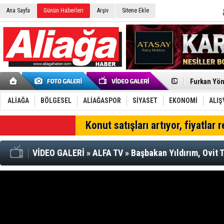
Aliağa'da T
Ana Sayfa
Günün Haberleri
Arşiv
Sitene Ekle
Yeni Parti’
İzmir'in K
CHP Aliağa
Çağrısı
Onat Tüneli
Menemen FK
Aliağa'da G
Çandarlı’n
Furkan Yön
Chp Aliağa
AK Parti Al
ALİAĞA
BÖLGESEL
ALİAĞASPOR
SİYASET
EKONOMİ
ALIŞ
SOCAR Türk
Trafiği dur
Konut satışları artıyor, fiyatlar 
Alto, İnşaa
TÜVTÜRK’te
VİDEO GALERİ
»
ALFA TV
»
Başbakan Yıldırım, Ovit 