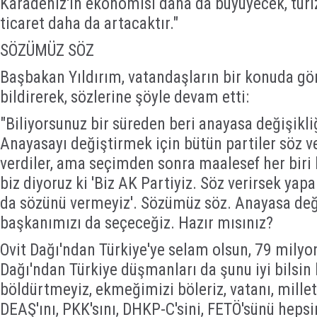
Karadeniz'in ekonomisi daha da büyüyecek, turi
ticaret daha da artacaktır."
SÖZÜMÜZ SÖZ
Başbakan Yıldırım, vatandaşların bir konuda gö
bildirerek, sözlerine şöyle devam etti:
"Biliyorsunuz bir süreden beri anayasa değişikl
Anayasayı değiştirmek için bütün partiler söz v
verdiler, ama seçimden sonra maalesef her biri 
biz diyoruz ki 'Biz AK Partiyiz. Söz verirsek ya
da sözünü vermeyiz'. Sözümüz söz. Anayasa deği
başkanımızı da seçeceğiz. Hazır mısınız?
Ovit Dağı'ndan Türkiye'ye selam olsun, 79 milyo
Dağı'ndan Türkiye düşmanları da şunu iyi bilsin ki
böldürtmeyiz, ekmeğimizi böleriz, vatanı, millet
DEAŞ'ını, PKK'sını, DHKP-C'sini, FETÖ'sünü hepsi