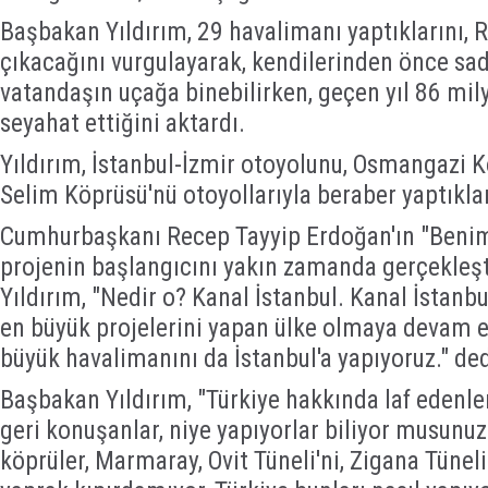
Başbakan Yıldırım, 29 havalimanı yaptıklarını, Ri
çıkacağını vurgulayarak, kendilerinden önce sa
vatandaşın uçağa binebilirken, geçen yıl 86 mi
seyahat ettiğini aktardı.
Yıldırım, İstanbul-İzmir otoyolunu, Osmangazi K
Selim Köprüsü'nü otoyollarıyla beraber yaptıkları
Cumhurbaşkanı Recep Tayyip Erdoğan'ın "Benim
projenin başlangıcını yakın zamanda gerçekleşt
Yıldırım, "Nedir o? Kanal İstanbul. Kanal İstanbu
en büyük projelerini yapan ülke olmaya devam 
büyük havalimanını da İstanbul'a yapıyoruz." ded
Başbakan Yıldırım, "Türkiye hakkında laf edenler
geri konuşanlar, niye yapıyorlar biliyor musunuz? 
köprüler, Marmaray, Ovit Tüneli'ni, Zigana Tünel