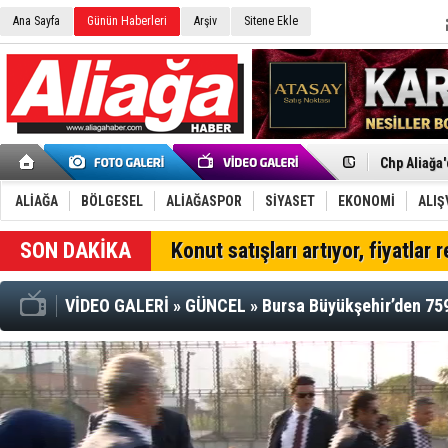
Ana Sayfa
Günün Haberleri
Arşiv
Sitene Ekle
Menemen FK
Aliağa'da G
Çandarlı’n
Furkan Yön
Chp Aliağa
AK Parti Al
SOCAR Türk
Trafiği dur
ALİAĞA
BÖLGESEL
ALİAĞASPOR
SİYASET
EKONOMİ
ALIŞ
Alto, İnşaa
TÜVTÜRK’te
SON DAKİKA
Konut satışları artıyor, fiyatlar 
Aliağa'daki
Chp Aliağa'
Dikili'de D
VİDEO GALERİ
»
GÜNCEL
»
Bursa Büyükşehir’den 759 
Helvacı’nın
Aliağa-Midi