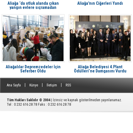
Aliağa ‘da otluk alanda çıkan
Aliağa'nın Ciğerleri Yandı
yangın evlere sıçramadan
söndürüldü
Aliağalılar Depremzedeler İçin
Aliağa Belediyesi 4.Plant
Seferber Oldu
Ödülleri’ne Damgasını Vurdu
|
|
|
Ana Sayfa
Künye
İletişim
RSS
Tüm Hakları Saklıdır © 2004
| İzinsiz ve kaynak gösterilmeden yayınlanamaz.
Tel : 0 232 616 28 78 Faks : 0 232 616 28 78