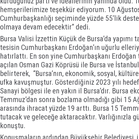
kurduğunuz parti ve ideallerinin yanında oldu. 
hemşerilerimize teşekkür ediyorum. 10 Ağusto
Cumhurbaşkanlığı seçiminde yüzde 55’lik destek
olmaya devam edecektir” dedi.
Bursa Valisi İzzettin Küçük de Bursa’da yapım
tesisin Cumhurbaşkanı Erdoğan’ın uğurlu elleriy
hatırlattı. En son yine Cumhurbaşkanı Erdoğan
açılan Osman Gazi Köprüsü ile Bursa ve İstanbul’
belirterek, “Bursa’nın, ekonomik, sosyal, kültüre
ufka kavuşmuştur. Gösterdiğiniz 2023 yılı hedef
Sanayi bölgesi ile en yakın il Bursa’dır. Bursa 
Temmuz’dan sonra bozlama olmadığı gibi 15 A
arasında ihracat yüzde 19 arttı. Bursa 15 Temm
tutacak ve geleceğe aktaracaktır. Varlığınızla g
konuştu.
Konuşmaların ardından Büyükşehir Belediyesi, il