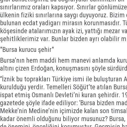
sınırlarımız oraları kapsıyor. Sınırlar gönlümüze
ülkenin fiziki sınırlarına saygı duyuyoruz. Bizi
bulunan ecdat yadigarı mirasın korunmasıdır. 
köşesinde atalarımızın ayak izi, yattığı mezar va
şehitliklerimiz var. Bunlar bizden ayrı olabilir 
"Bursa kurucu şehir"
Bursa’nın hem maddi hem manevi anlamda kuru
altını çizen Erdoğan, konuşmasını şöyle sürdürd
“İznik bu toprakları Türkiye ismi ile buluşturan
kurulduğu yerdir. Temelleri Söğüt’te atılan Bursa
ispat etmiş Osmanlı Devleti’ni kuran şehirdir. 
gazetede şöyle ifade ediliyor: ‘Bursa bizden ma
Mekke’nin Medine’nin içimizde kalan son timsali
kadar önemli olduğunu biliyor musunuz? Bursa
de önemini, önceliğini korumuştur. Geçmişin hat