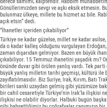
derece samimi, kalptendir. Rabbim muhabbetimi
Gönüllerimizden sevgi ve aşkı eksik etmesin. Bu
bulunmaz ülkeye, millete bu hizmet az bile. Ra
açık etsin” dedi.
"İhanetler içeriden çıkabiliyor"
Türkiye ne kadar güzelse, millet ne kadar asils
da o kadar kalleş olduğunu vurgulayan Erdoğan, 
zaman dışarıdan gelmiyor. Bazen en büyük ihane
çıkabiliyor. 15 Temmuz ihanetini yaşadık mı? O
önünde duvar gibi örülen yanlış vardı. Tek part
büyük yanlış milletin tarihi geçmişi, kültürü ile 
zayıflatılmasıdır. Biz Suriye, Irak, Kırım, Batı Tr
birileri sanki uzaydan gelmiş gibi yüzümüze bakı
bir cahil cesaretiyle Türkiye’nin Irak’la ilişkisi ne
ilişkisi ne olabilir diyorlar. Halbuki bugün baş
gibi bahsettiğimiz bu coğrafyalar canımızın bir