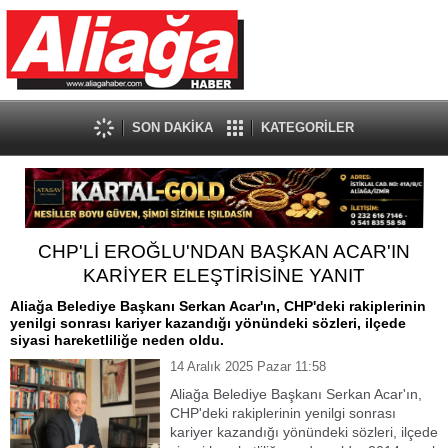
SON DAKİKA
KATEGORİLER
CHP'Lİ EROĞLU'NDAN BAŞKAN ACAR'IN
KARİYER ELEŞTİRİSİNE YANIT
Aliağa Belediye Başkanı Serkan Acar'ın, CHP'deki rakiplerinin
yenilgi sonrası kariyer kazandığı yönündeki sözleri, ilçede
siyasi hareketliliğe neden oldu.
14 Aralık 2025 Pazar 11:58
Aliağa Belediye Başkanı Serkan Acar'ın,
CHP'deki rakiplerinin yenilgi sonrası
kariyer kazandığı yönündeki sözleri, ilçede