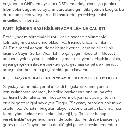
başkanının CHP'den ayrılarak DSP'den aday olmasıyla partinin
fiilen bölündüğünü ve oyların parçalandığını dile getiren Eroğlu, bu
durumun seçim yarışının adil koşullarda gerçekleşmesini
engellediğini belirtti.
PARTİ İÇİNDEN BAZI KİŞİLER ACAR LEHİNE ÇALIŞTI
Eroğlu, seçim sürecindeki zorlukların sadece bölünmeyle
kalmadığını da sözlerine ekledi. Parti içindeki bazı isimlerin,
CHP’nin resmi adayını desteklemek yerine, açık ve bilinçli bir
biçimde Sayın Serkan Acar lehine çalıştığını ifade etti. Mevcut
tablonun yok sayılarak "rakibimi yendim" söylemi geliştirilmesinin,
siyasi gerçekleri ifade etmekten çok, geçmişi çarpıtarak mevcut
tartışmaları bastırma girişimi olduğunu kaydetti.
İLÇE BAŞKANLIĞI GÖREVİ "KAYBETMENİN ÖDÜLÜ" DEĞİL
Sayıştay raporunda yer alan ciddi bulguların kamuoyunda
konuşulmasına rağmen, belediye başkanının ana muhalefet
partisini hedef almasının, hesap vermek yerine saldırıyı tercih
ettiğini gösterdiğini söyleyen Eroğlu, "Sayıştay raporları polemikle
örtülemez. Denetim bulguları alaycı sözlerle ortadan kaldırılamaz.
Kamu yönetiminde esas olan; laf değil, şeffaflık ve hesap
verebilirliktir" değerlendirmesinde bulundu. Kendi ilçe başkanlığı
görevinin ise "kaybetmenin ödülü" gibi gösterilmesini reddeden