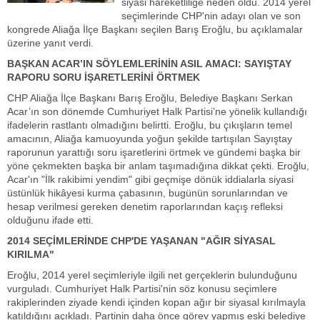
siyasi hareketliliğe neden oldu. 2014 yerel
seçimlerinde CHP'nin adayı olan ve son
kongrede Aliağa İlçe Başkanı seçilen Barış Eroğlu, bu açıklamalar
üzerine yanıt verdi.
BAŞKAN ACAR’IN SÖYLEMLERİNİN ASIL AMACI: SAYIŞTAY
RAPORU SORU İŞARETLERİNİ ÖRTMEK
CHP Aliağa İlçe Başkanı Barış Eroğlu, Belediye Başkanı Serkan
Acar’ın son dönemde Cumhuriyet Halk Partisi’ne yönelik kullandığı
ifadelerin rastlantı olmadığını belirtti. Eroğlu, bu çıkışların temel
amacının, Aliağa kamuoyunda yoğun şekilde tartışılan Sayıştay
raporunun yarattığı soru işaretlerini örtmek ve gündemi başka bir
yöne çekmekten başka bir anlam taşımadığına dikkat çekti. Eroğlu,
Acar'ın "İlk rakibimi yendim" gibi geçmişe dönük iddialarla siyasi
üstünlük hikâyesi kurma çabasının, bugünün sorunlarından ve
hesap verilmesi gereken denetim raporlarından kaçış refleksi
olduğunu ifade etti.
2014 SEÇİMLERİNDE CHP'DE YAŞANAN "AĞIR SİYASAL
KIRILMA"
Eroğlu, 2014 yerel seçimleriyle ilgili net gerçeklerin bulunduğunu
vurguladı. Cumhuriyet Halk Partisi'nin söz konusu seçimlere
rakiplerinden ziyade kendi içinden kopan ağır bir siyasal kırılmayla
katıldığını açıkladı. Partinin daha önce görev yapmış eski belediye