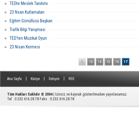
TEDte Meslek Tanıtımı
23 Nsan Kutlamaları
Eğitim Gönüllüsü Başkan
Trafik Bilgi Yarışması
TED'ten Müzikal Oyun
23 Nisan Kermesi
13
14
15
16
17
|
|
|
Ana Sayfa
Künye
İletişim
RSS
Tüm Hakları Saklıdır © 2004
| İzinsiz ve kaynak gösterilmeden yayınlanamaz.
Tel : 0 232 616 28 78 Faks : 0 232 616 28 78