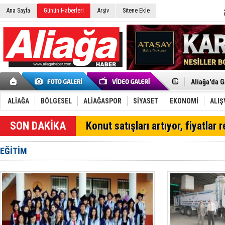
Ana Sayfa
Günün Haberleri
Arşiv
Sitene Ekle
Menemen FK
Aliağa'da G
Çandarlı’n
Furkan Yön
ALİAĞA
BÖLGESEL
ALİAĞASPOR
SİYASET
EKONOMİ
ALIŞ
Chp Aliağa
AK Parti Al
Konut satışları artıyor, fiyatlar 
SOCAR Türk
Trafiği dur
Alto, İnşaa
EĞİTİM
TÜVTÜRK’te
Aliağa'daki
Chp Aliağa'
Dikili'de D
Helvacı’nın
Aliağa-Midi