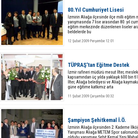
80.Yıl Cumhuriyet Lisesi
İzmirin Aliağa ilçesinde ilçe milli eğitim
yarışmasında 7 lise arasından 80. yıl cumh
eğitim merkezinde düzenlenen liseler ara
beldelerde bu
12 Şubat 2009 Perşembe 12:01
TÜPRAŞ'tan Eğitme Destek
İzmir rafineri müdürü mesut İlter, mesle
kapsamından üç yılda yaklaşık 600 bin tl li
İlter, Aliağa belediyesi ve Aliağa kaymaka
güne eğitime katkımız arta
11 Şubat 2009 Çarşamba 00:32
Şampiyon Şehitkemal İ.Ö.
İzmirin Aliağa ilçesinden 2. Kademe İlköğ
Yarışması Aliağa METEM Spor salonunda ya
olduğu yarışmayı Şehit Kemal Yeni Mahal