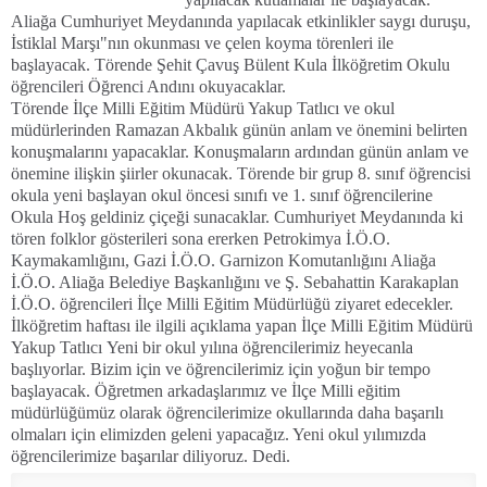
Aliağa Cumhuriyet Meydanında yapılacak etkinlikler saygı duruşu,
İstiklal Marşı"nın okunması ve çelen koyma törenleri ile
başlayacak. Törende Şehit Çavuş Bülent Kula İlköğretim Okulu
öğrencileri Öğrenci Andını okuyacaklar.
Törende İlçe Milli Eğitim Müdürü Yakup Tatlıcı ve okul
müdürlerinden Ramazan Akbalık günün anlam ve önemini belirten
konuşmalarını yapacaklar. Konuşmaların ardından günün anlam ve
önemine ilişkin şiirler okunacak. Törende bir grup 8. sınıf öğrencisi
okula yeni başlayan okul öncesi sınıfı ve 1. sınıf öğrencilerine
Okula Hoş geldiniz çiçeği sunacaklar. Cumhuriyet Meydanında ki
tören folklor gösterileri sona ererken Petrokimya İ.Ö.O.
Kaymakamlığını, Gazi İ.Ö.O. Garnizon Komutanlığını Aliağa
İ.Ö.O. Aliağa Belediye Başkanlığını ve Ş. Sebahattin Karakaplan
İ.Ö.O. öğrencileri İlçe Milli Eğitim Müdürlüğü ziyaret edecekler.
İlköğretim haftası ile ilgili açıklama yapan İlçe Milli Eğitim Müdürü
Yakup Tatlıcı Yeni bir okul yılına öğrencilerimiz heyecanla
başlıyorlar. Bizim için ve öğrencilerimiz için yoğun bir tempo
başlayacak. Öğretmen arkadaşlarımız ve İlçe Milli eğitim
müdürlüğümüz olarak öğrencilerimize okullarında daha başarılı
olmaları için elimizden geleni yapacağız. Yeni okul yılımızda
öğrencilerimize başarılar diliyoruz. Dedi.