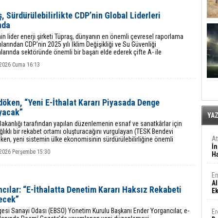
, Sürdürülebilirlikte CDP’nin Global Liderleri
nda
nin lider enerji şirketi Tüpraş, dünyanın en önemli çevresel raporlama
larından CDP’nin 2025 yılı İklim Değişikliği ve Su Güvenliği
arında sektöründe önemli bir başarı elde ederek çifte A- ile
ndirildi.
2026 Cuma 16:13
öken, “Yeni E-İthalat Kararı Piyasada Denge
yacak”
YA
Bakanlığı tarafından yapılan düzenlemenin esnaf ve sanatkârlar için
lıklı bir rekabet ortamı oluşturacağını vurgulayan (TESK Bendevi
A
en, yeni sistemin ülke ekonomisinin sürdürülebilirliğine önemli
İn
 sağlayacağını ifade etti.
2026 Perşembe 15:30
Ha
En
Al
cılar: “E-İthalatta Denetim Kararı Haksız Rekabeti
E
ecek”
esi Sanayi Odası (EBSO) Yönetim Kurulu Başkanı Ender Yorgancılar, e-
Er