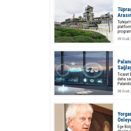
Tüpraş
Arası
Türkiye’
platform
programl
derecele
09 Ocak 
Paland
Sağla
Ticaret 
daha sağ
Palandök
katkılar
08 Ocak 
Yorgan
Önley
Ege Bölg