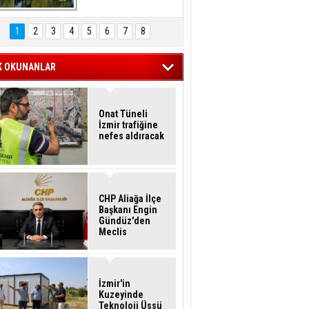
Hasan Eser'in 
Objektifinden
1
2
3
4
5
6
7
8
K OKUNANLAR
Onat Tüneli
İzmir trafiğine
nefes aldıracak
CHP Aliağa İlçe
Başkanı Engin
Gündüz'den
Meclis
Üyelerine İstifa
Çağrısı
İzmir'in
Kuzeyinde
Teknoloji Üssü