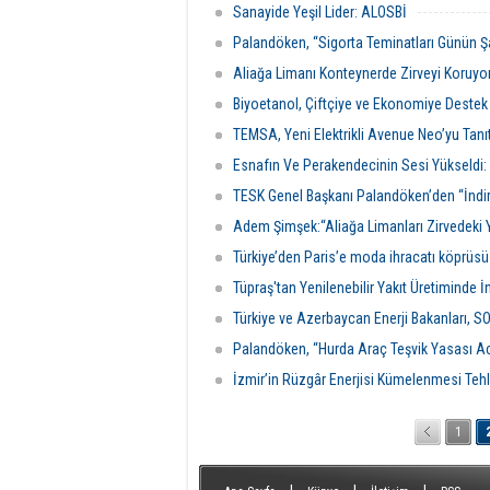
Sanayide Yeşil Lider: ALOSBİ
Palandöken, “Sigorta Teminatları Günün Şar
Aliağa Limanı Konteynerde Zirveyi Koruyo
Biyoetanol, Çiftçiye ve Ekonomiye Destek
TEMSA, Yeni Elektrikli Avenue Neo’yu Tanıt
Esnafın Ve Perakendecinin Sesi Yükseldi:
TESK Genel Başkanı Palandöken’den “İndir
Adem Şimşek:“Aliağa Limanları Zirvedeki Y
Türkiye’den Paris’e moda ihracatı köprüsü
Tüpraş'tan Yenilenebilir Yakıt Üretiminde
Türkiye ve Azerbaycan Enerji Bakanları, SO
Palandöken, “Hurda Araç Teşvik Yasası Aci
İzmir’in Rüzgâr Enerjisi Kümelenmesi Tehl
1