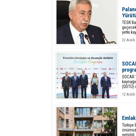
Palan
Yürüt
TESK Ba
geçecek 
yetki ka
22 Aralık
SOCAR 
progra
SOCAR Tü
kaynağın
(ODTÜ) i
12 Aralı
Emlak 
Türkiye 
önümüzde
getirildi.