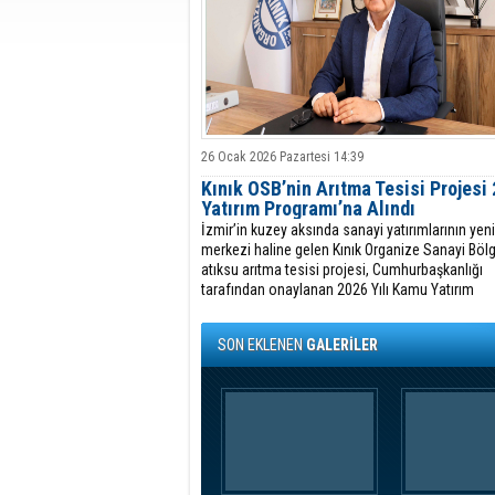
26 Ocak 2026 Pazartesi 14:39
Kınık OSB’nin Arıtma Tesisi Projesi
Yatırım Programı’na Alındı
İzmir’in kuzey aksında sanayi yatırımlarının yen
merkezi haline gelen Kınık Organize Sanayi Bölg
atıksu arıtma tesisi projesi, Cumhurbaşkanlığı
tarafından onaylanan 2026 Yılı Kamu Yatırım
Programı’na dahil edildi.
SON EKLENEN
GALERİLER