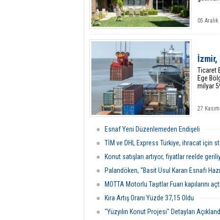
05 Aralı
İzmir,
Ticaret B
Ege Bölg
milyar 5
27 Kasım
Esnaf Yeni Düzenlemeden Endişeli
TİM ve DHL Express Türkiye, ihracat için stra
Konut satışları artıyor, fiyatlar reelde gerili
Palandöken, “Basit Usul Kararı Esnafı Hazı
MOTTA Motorlu Taşıtlar Fuarı kapılarını açt
Kira Artış Oranı Yüzde 37,15 Oldu
"Yüzyılın Konut Projesi" Detayları Açıkland