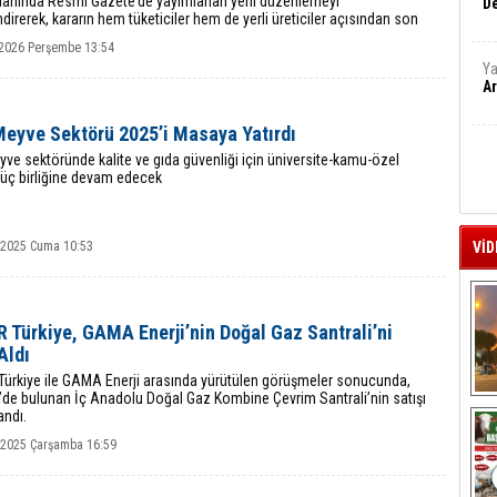
 alanında Resmî Gazete’de yayımlanan yeni düzenlemeyi
De
direrek, kararın hem tüketiciler hem de yerli üreticiler açısından son
önemli olduğunu vurguladı.
2026 Perşembe 13:54
Ya
Ar
Meyve Sektörü 2025’i Masaya Yatırdı
ve sektöründe kalite ve gıda güvenliği için üniversite-kamu-özel
güç birliğine devam edecek
k 2025 Cuma 10:53
VİD
 Türkiye, GAMA Enerji’nin Doğal Gaz Santrali’ni
Aldı
ürkiye ile GAMA Enerji arasında yürütülen görüşmeler sonucunda,
e’de bulunan İç Anadolu Doğal Gaz Kombine Çevrim Santrali’nin satışı
A
ndı.
k 2025 Çarşamba 16:59