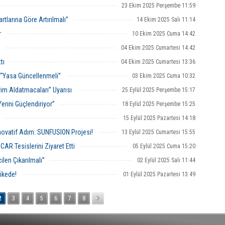
23 Ekim 2025 Perşembe 11:59
tlarına Göre Artırılmalı”
14 Ekim 2025 Salı 11:14
r
10 Ekim 2025 Cuma 14:42
04 Ekim 2025 Cumartesi 14:42
tı
04 Ekim 2025 Cumartesi 13:36
 “Yasa Güncellenmeli”
03 Ekim 2025 Cuma 10:32
im Aldatmacaları” Uyarısı
25 Eylül 2025 Perşembe 15:17
erini Güçlendiriyor”
18 Eylül 2025 Perşembe 15:25
15 Eylül 2025 Pazartesi 14:18
 İnovatif Adım: SUNFUSION Projesi!
13 Eylül 2025 Cumartesi 15:55
CAR Tesislerini Ziyaret Etti
05 Eylül 2025 Cuma 15:20
len Çıkarılmalı”
02 Eylül 2025 Salı 11:44
ikede!
01 Eylül 2025 Pazartesi 13:49
2
3
4
5
6
7
8