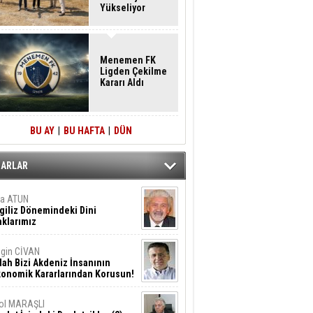
Yükseliyor
Menemen FK
Ligden Çekilme
Kararı Aldı
BU AY
|
BU HAFTA
|
DÜN
ZARLAR
ta ATUN
giliz Dönemindeki Dini
klarımız
gin CİVAN
lah Bizi Akdeniz İnsanının
konomik Kararlarından Korusun!
ol MARAŞLI