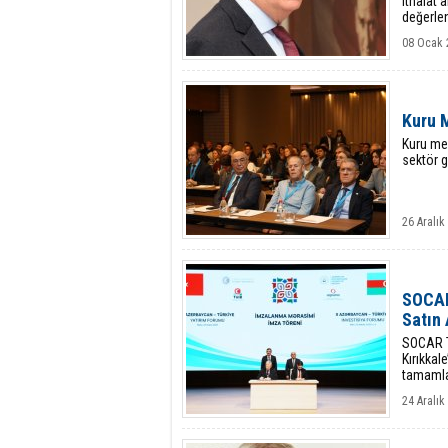
ithalat
değerlen
derece 
08 Ocak 
Kuru 
Kuru mey
sektör 
26 Aralı
SOCAR
Satın 
SOCAR T
Kırıkkal
tamamla
24 Aralı