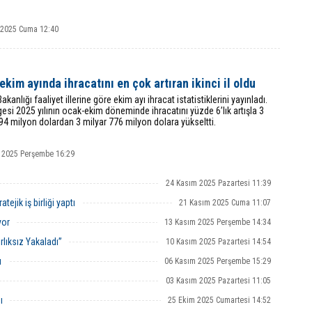
k 2025 Cuma 12:40
 ekim ayında ihracatını en çok artıran ikinci il oldu
akanlığı faaliyet illerine göre ekim ayı ihracat istatistiklerini yayınladı.
esi 2025 yılının ocak-ekim döneminde ihracatını yüzde 6’lık artışla 3
94 milyon dolardan 3 milyar 776 milyon dolara yükseltti.
 2025 Perşembe 16:29
24 Kasım 2025 Pazartesi 11:39
tejik iş birliği yaptı
21 Kasım 2025 Cuma 11:07
yor
13 Kasım 2025 Perşembe 14:34
rlıksız Yakaladı”
10 Kasım 2025 Pazartesi 14:54
ı
06 Kasım 2025 Perşembe 15:29
03 Kasım 2025 Pazartesi 11:05
ı
25 Ekim 2025 Cumartesi 14:52