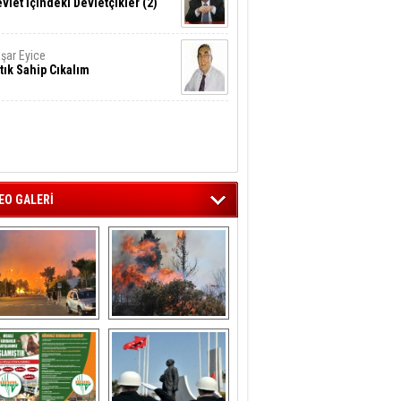
vlet İçindeki Devletçikler (2)
şar Eyice
tık Sahip Cıkalım
EO GALERİ
liağa ‘da  otluk 
Aliağa'nın Ciğerleri 
alanda çıkan 
Yandı
yangın evlere 
sıçramadan 
söndürüldü