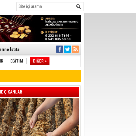
rine İstifa
ı
IK
EĞİTİM
DİĞER »
pıldı
 Toplandı
E ÇIKANLAR
A.Ş.’Ye İletti
Çağrısı
 hızlı müdahale
'ye Geçti