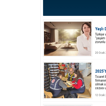
Yaşlı 
Türkiye
"yaşam b
zorunlu 
20 Ocak 
2025’t
Ticaret 
firmanın
olmak üz
cezası u
12 Ocak 