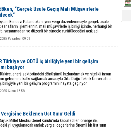
döken, “Gerçek Usule Geçiş Mali Müşavirlerle
ülecek”
şkanı Bendevi Palandöken, yeni vergi düzenlemesiyle gerçek usule
esnafların işlemlerinin, mali müşavirlerle iş birliği içinde, herhangi bir
ybı yaşanmadan ve düzenli bir süreçle yürütüleceğini açıkladı.
 2025 Pazartesi 09:01
Türkiye ve ODTÜ iş birliğiyle yeni bir gelişim
mı başlıyor
rkiye, enerji sektöründeki dönüşümü hızlandırmak ve nitelikli insan
ın gelişimine katkı sağlamak amacıyla Orta Doğu Teknik Üniversitesi
ş birliğiyle yeni bir gelişim programını hayata geçiriyor .
k 2025 Cuma 16:58
Vergisine Beklenen Üst Sınır Geldi
Büyük Millet Meclisi Genel Kurulu’nda kabul edilen önerge ile,
ki yıl uygulanacak emlak vergisi değerlerine önemli bir üst sınır