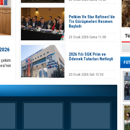
Petkim Ve Star Rafineri’de
Tis Görüşmeleri Resmen
Başladı
Tü
23 Ocak 2026 Cuma 11:00
 2026
2026 Yılı SGK Prim ve
Ödenek Tutarları Netleşti
i çekim
FOT
esi’nin
20 Ocak 2026 Salı 15:50
De
Al