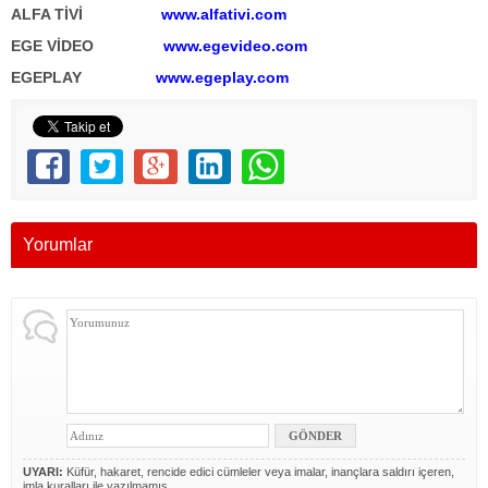
ALFA TİVİ
www.alfativi.com
EGE VİDEO
www.egevideo.com
EGEPLAY
www.egeplay.com
Yorumlar
UYARI:
Küfür, hakaret, rencide edici cümleler veya imalar, inançlara saldırı içeren,
imla kuralları ile yazılmamış,