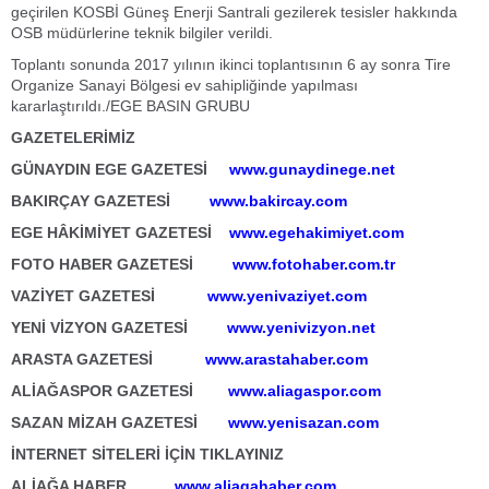
geçirilen KOSBİ Güneş Enerji Santrali gezilerek tesisler hakkında
OSB müdürlerine teknik bilgiler verildi.
Toplantı sonunda 2017 yılının ikinci toplantısının 6 ay sonra Tire
Organize Sanayi Bölgesi ev sahipliğinde yapılması
kararlaştırıldı./EGE BASIN GRUBU
GAZETELERİMİZ
GÜNAYDIN EGE GAZETESİ
www.gunaydinege.net
BAKIRÇAY GAZETESİ
www.bakircay.com
EGE HÂKİMİYET GAZETESİ
www.egehakimiyet.com
FOTO HABER GAZETESİ
www.fotohaber.com.tr
VAZİYET GAZETESİ
www.yenivaziyet.com
YENİ VİZYON GAZETESİ
www.yenivizyon.net
ARASTA GAZETESİ
www.arastahaber.com
ALİAĞASPOR GAZETESİ
www.aliagaspor.com
SAZAN MİZAH GAZETESİ
www.yenisazan.com
İNTERNET SİTELERİ İÇİN TIKLAYINIZ
ALİAĞA HABER
www.aliagahaber.com