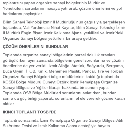
toplantısını yapan organize sanayi bölgelerinin Müdür ve
Yöneticileri, sorunlarını masaya yatırarak, çözüm önerilerini ve yol
haritalarını paylaştılar.
Bilim Sanayi Teknoloji İzmir İl Müdürlüğü’nün çağrısıyla gerçekleşen
toplantıda, Vali Yardımcısı Nihat Kaynar, Bilim Sanayi Teknoloji İzmir
İl Müdürü Engin Bişar, İzmir Kalkınma Ajansı yetkilileri ve İzmir’deki
Organize Sanayi Bölgesi yetkilileri bir araya geldiler.
ÇÖZÜM ÖNERİLERİNİ SUNDULAR
Toplantıda organize sanayi bölgelerinin parsel doluluk oranları
görüşülürken aynı zamanda bölgelerin genel sorunlarına ve çözüm
önerilerine de yer verildi. İzmir Aliağa, Atatürk, Bağyurdu, Bergama,
Buca Giyim, İTOB, Kınık, Menemen Plastik, Pancar, Tire ve Torbalı
Organize Sanayi Bölgeleri bölge müdürlerinin katıldığı toplantıda
KOSBİ Bölge Müdürü Cüneyt Öztürk İzmir Kemalpaşa Organize
Sanayi Bölgesi ve Yiğitler Barajı hakkında bir sunum yaptı.
Toplantıda OSB Bölge Müdürleri sorunlarını anlatırken, bundan
sonra da güç birliği yaparak, sorunlarını el ele vererek çözme kararı
aldılar.
İKİNCİ TOPLANTI TOSBİ’DE
Toplantı sonrasında İzmir Kemalpaşa Organize Sanayi Bölgesi Atık
Su Arıtma Tesisi ve İzmir Kalkınma Ajansı desteğiyle hayata