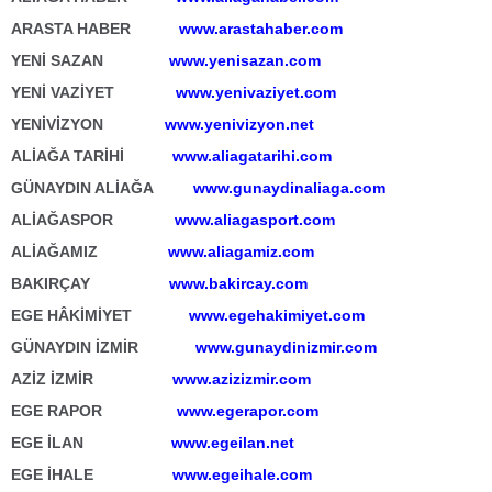
ARASTA HABER
www.arastahaber.com
YENİ SAZAN
www.yenisazan.com
YENİ VAZİYET
www.yenivaziyet.com
YENİVİZYON
www.yenivizyon.net
ALİAĞA TARİHİ
www.aliagatarihi.com
GÜNAYDIN ALİAĞA
www.gunaydinaliaga.com
ALİAĞASPOR
www.aliagasport.com
ALİAĞAMIZ
www.aliagamiz.com
BAKIRÇAY
www.bakircay.com
EGE HÂKİMİYET
www.egehakimiyet.com
GÜNAYDIN İZMİR
www.gunaydinizmir.com
AZİZ İZMİR
www.azizizmir.com
EGE RAPOR
www.egerapor.com
EGE İLAN
www.egeilan.net
EGE İHALE
www.egeihale.com