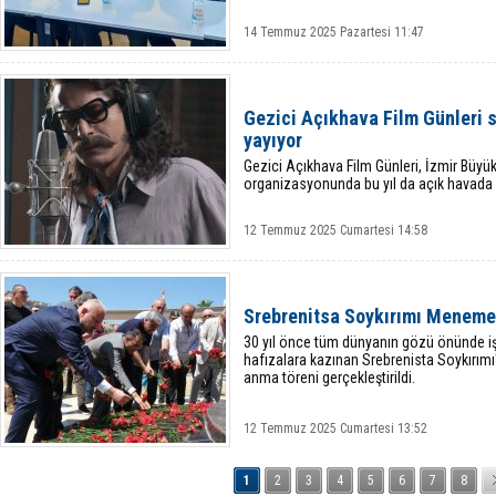
14 Temmuz 2025 Pazartesi 11:47
Gezici Açıkhava Film Günleri s
yayıyor
Gezici Açıkhava Film Günleri, İzmir Büyük
organizasyonunda bu yıl da açık havada 
12 Temmuz 2025 Cumartesi 14:58
Srebrenitsa Soykırımı Meneme
30 yıl önce tüm dünyanın gözü önünde işl
hafızalara kazınan Srebrenista Soykırı
anma töreni gerçekleştirildi.
12 Temmuz 2025 Cumartesi 13:52
1
2
3
4
5
6
7
8