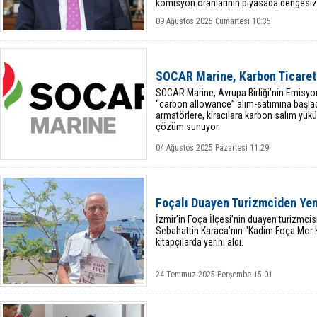
komisyon oranlarının piyasada dengesizli
09 Ağustos 2025 Cumartesi 10:35
SOCAR Marine, Karbon Ticareti
SOCAR Marine, Avrupa Birliği’nin Emisy
“carbon allowance” alım-satımına başladı.
armatörlere, kiracılara karbon salım yüküm
çözüm sunuyor.
04 Ağustos 2025 Pazartesi 11:29
Foçalı Duayen Turizmciden Yen
İzmir’in Foça İlçesi’nin duayen turizmcisi
Sebahattin Karaca’nın “Kadim Foça Mor Ken
kitapçılarda yerini aldı.
24 Temmuz 2025 Perşembe 15:01