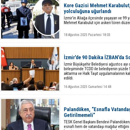
Kore Gazisi Mehmet Karabulut,
yolculuğuna uğurlandı
İzmir’in Aliağa ilçesinde yaşayan ve 99 
Mehmet Karabulut için askeri tören düze
18 Ağustos 2025 Pazartesi 18:03
İzmir'de 90 Dakika İZBAN'da S
İzmir Büyükşehir Belediyesi ağustos ayı
birleşiminde TCDD ile belediyenin yüzde
aktarma ve Halk Taşıt uygulamalarının ka
edildi.
16 Ağustos 2025 Cumartesi 14:48
Palandöken, “Esnafla Vatandaş
Getirilmemeli”
TESK Genel Başkanı Bendevi Palandöken, 
esnafı hem de vatandaşı mağdur ettiğini b