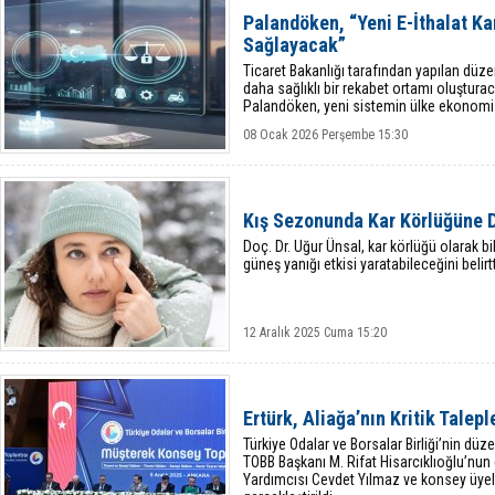
Palandöken, “Yeni E-İthalat K
Sağlayacak”
Ticaret Bakanlığı tarafından yapılan düz
daha sağlıklı bir rekabet ortamı oluştur
Palandöken, yeni sistemin ülke ekonomisi
katkılar sağlayacağını ifade etti.
08 Ocak 2026 Perşembe 15:30
Kış Sezonunda Kar Körlüğüne D
Doç. Dr. Uğur Ünsal, kar körlüğü olarak b
güneş yanığı etkisi yaratabileceğini belirtt
12 Aralık 2025 Cuma 15:20
Ertürk, Aliağa’nın Kritik Talepl
Türkiye Odalar ve Borsalar Birliği’nin dü
TOBB Başkanı M. Rifat Hisarcıklıoğlu’nun
Yardımcısı Cevdet Yılmaz ve konsey üyele