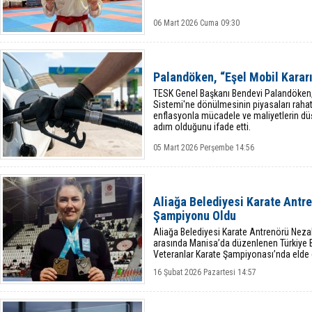
06 Mart 2026 Cuma 09:30
Palandöken, “Eşel Mobil Karar
TESK Genel Başkanı Bendevi Palandöken, a
Sistemi'ne dönülmesinin piyasaları rahatl
enflasyonla mücadele ve maliyetlerin düş
adım olduğunu ifade etti.
05 Mart 2026 Perşembe 14:56
Aliağa Belediyesi Karate Antr
Şampiyonu Oldu
Aliağa Belediyesi Karate Antrenörü Nezah
arasında Manisa’da düzenlenen Türkiye B
Veteranlar Karate Şampiyonası’nda elde e
imza attı.
16 Şubat 2026 Pazartesi 14:57