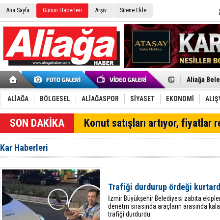
Ana Sayfa
Günün Haberleri
Arşiv
Sitene Ekle
Havuz Kimy
Aliağa Bele
Çoğunluk El
Aliağa'da T
Yeni Parti’
İzmir'in K
ALİAĞA
BÖLGESEL
ALİAĞASPOR
SİYASET
EKONOMİ
ALIŞ
CHP Aliağa
Çağrısı
Onat Tüneli
SON DAKİKA
Konut satışları artıyor, fiyatlar 
Menemen FK
Aliağa'da G
Çandarlı’n
Kar Haberleri
Furkan Yön
Chp Aliağa
AK Parti Al
SOCAR Türk
Trafiği durdurup ördeği kurtard
Trafiği dur
İzmir Büyükşehir Belediyesi zabıta ekipler
denetm sırasında araçların arasında kalan
trafiği durdurdu.