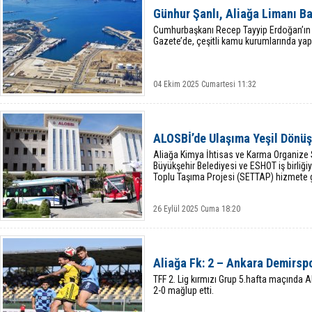
Günhur Şanlı, Aliağa Limanı Ba
Cumhurbaşkanı Recep Tayyip Erdoğan’ın
Gazete’de, çeşitli kamu kurumlarında yapı
04 Ekim 2025 Cumartesi 11:32
ALOSBİ’de Ulaşıma Yeşil Dönü
Aliağa Kimya İhtisas ve Karma Organize 
Büyükşehir Belediyesi ve ESHOT iş birliğiy
Toplu Taşıma Projesi (SETTAP) hizmete g
26 Eylül 2025 Cuma 18:20
Aliağa Fk: 2 – Ankara Demirsp
TFF 2. Lig kırmızı Grup 5.hafta maçında 
2-0 mağlup etti.