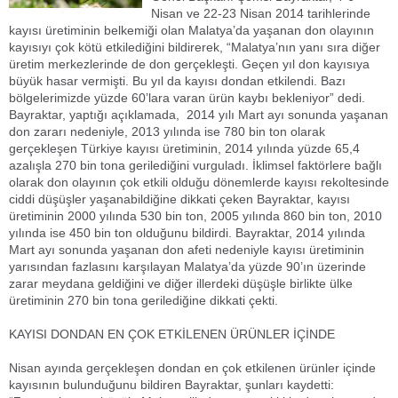
Nisan ve 22-23 Nisan 2014 tarihlerinde
kayısı üretiminin belkemiği olan Malatya’da yaşanan don olayının
kayısıyı çok kötü etkilediğini bildirerek, “Malatya’nın yanı sıra diğer
üretim merkezlerinde de don gerçekleşti. Geçen yıl don kayısıya
büyük hasar vermişti. Bu yıl da kayısı dondan etkilendi. Bazı
bölgelerimizde yüzde 60’lara varan ürün kaybı bekleniyor” dedi.
Bayraktar, yaptığı açıklamada, 2014 yılı Mart ayı sonunda yaşanan
don zararı nedeniyle, 2013 yılında ise 780 bin ton olarak
gerçekleşen Türkiye kayısı üretiminin, 2014 yılında yüzde 65,4
azalışla 270 bin tona gerilediğini vurguladı. İklimsel faktörlere bağlı
olarak don olayının çok etkili olduğu dönemlerde kayısı rekoltesinde
ciddi düşüşler yaşanabildiğine dikkati çeken Bayraktar, kayısı
üretiminin 2000 yılında 530 bin ton, 2005 yılında 860 bin ton, 2010
yılında ise 450 bin ton olduğunu bildirdi. Bayraktar, 2014 yılında
Mart ayı sonunda yaşanan don afeti nedeniyle kayısı üretiminin
yarısından fazlasını karşılayan Malatya’da yüzde 90’ın üzerinde
zarar meydana geldiğini ve diğer illerdeki düşüşle birlikte ülke
üretiminin 270 bin tona gerilediğine dikkati çekti.
KAYISI DONDAN EN ÇOK ETKİLENEN ÜRÜNLER İÇİNDE
Nisan ayında gerçekleşen dondan en çok etkilenen ürünler içinde
kayısının bulunduğunu bildiren Bayraktar, şunları kaydetti: