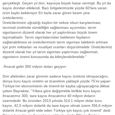
gerçekleşti. Geçen yıl don, kayısıya büyük hasar vermişti. Bu yıl da
kayısı dondan etkilendi. Bazı bölgelerimizde yüzde 60’lara varan
ürün kaybı bekleniyor En fazla zarar gören kesim yine
üreticilerimiz...
Üreticilerimizin uğradığı kaybın bir nebze olsun karşılanması,
tarımsal üretimde sürekliliğin sağlanması açısından, tarım
sigortasının düzenli olarak her yıl yaptırılması büyük önem
taşımaktadır. Tarım sigortalarından beklenen faydanın
sağlanabilmesi ve üreticilerimizin tarım sigortası talebinin artması
için prim miktarları ve muafiyet oranları düşürülmelidir. Üreticilerimiz
düzenli olarak her yıl tarım sigortası yaptırması sağlanmalı,
sigortanın önemi konusunda da bilinçlendirilmelidir.”
-İhracat geliri 350 milyon doları geçiyor-
Don afetinden zarar görenin sadece kayısı üreticisi olmayacağını,
dünya kuru kayısı üretimi ve ticaretinin yaklaşık yüzde 75’ini yapan
Türkiye’nin ekonomisinin de önemli bir kayba uğrayacağına dikkat
çeken Bayraktar, “Yıllara göre değişmekle birlikte kuru kayısı
ihracatımız 300, taze kayısı ihracatımız 40 milyon doların
üzerindedir. Bu üründen 2013 yılında 314,1 milyon dolar kuru
kayısı, 42,5 milyon dolarlık da taze kayısı olmak üzere 356,6 milyon
dolarlık ihracat geliri elde eden Türkiye için kayısı çok önemli” dedi.