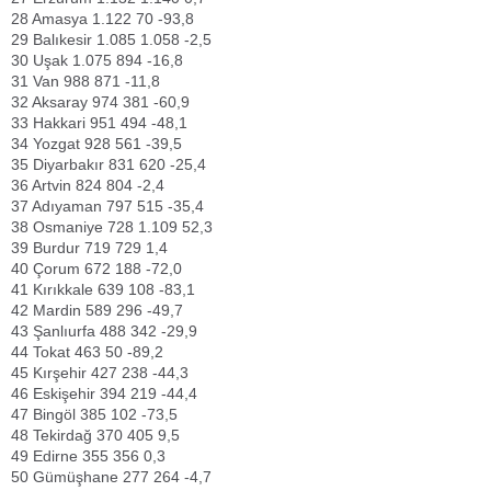
28
Amasya
1.122
70
-93,8
29
Balıkesir
1.085
1.058
-2,5
30
Uşak
1.075
894
-16,8
31
Van
988
871
-11,8
32
Aksaray
974
381
-60,9
33
Hakkari
951
494
-48,1
34
Yozgat
928
561
-39,5
35
Diyarbakır
831
620
-25,4
36
Artvin
824
804
-2,4
37
Adıyaman
797
515
-35,4
38
Osmaniye
728
1.109
52,3
39
Burdur
719
729
1,4
40
Çorum
672
188
-72,0
41
Kırıkkale
639
108
-83,1
42
Mardin
589
296
-49,7
43
Şanlıurfa
488
342
-29,9
44
Tokat
463
50
-89,2
45
Kırşehir
427
238
-44,3
46
Eskişehir
394
219
-44,4
47
Bingöl
385
102
-73,5
48
Tekirdağ
370
405
9,5
49
Edirne
355
356
0,3
50
Gümüşhane
277
264
-4,7