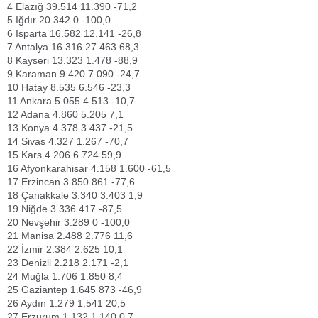
4
Elazığ
39.514
11.390
-71,2
5
Iğdır
20.342
0
-100,0
6
Isparta
16.582
12.141
-26,8
7
Antalya
16.316
27.463
68,3
8
Kayseri
13.323
1.478
-88,9
9
Karaman
9.420
7.090
-24,7
10
Hatay
8.535
6.546
-23,3
11
Ankara
5.055
4.513
-10,7
12
Adana
4.860
5.205
7,1
13
Konya
4.378
3.437
-21,5
14
Sivas
4.327
1.267
-70,7
15
Kars
4.206
6.724
59,9
16
Afyonkarahisar
4.158
1.600
-61,5
17
Erzincan
3.850
861
-77,6
18
Çanakkale
3.340
3.403
1,9
19
Niğde
3.336
417
-87,5
20
Nevşehir
3.289
0
-100,0
21
Manisa
2.488
2.776
11,6
22
İzmir
2.384
2.625
10,1
23
Denizli
2.218
2.171
-2,1
24
Muğla
1.706
1.850
8,4
25
Gaziantep
1.645
873
-46,9
26
Aydın
1.279
1.541
20,5
27
Erzurum
1.132
1.140
0,7