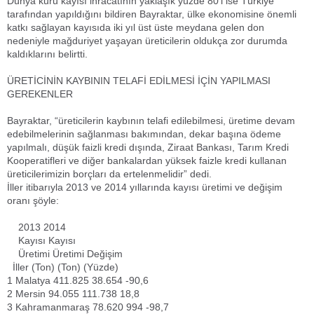
Dünya kuru kayısı ihracatının yaklaşık yüzde 80’i ise Türkiye
tarafından yapıldığını bildiren Bayraktar, ülke ekonomisine önemli
katkı sağlayan kayısıda iki yıl üst üste meydana gelen don
nedeniyle mağduriyet yaşayan üreticilerin oldukça zor durumda
kaldıklarını belirtti.
ÜRETİCİNİN KAYBININ TELAFİ EDİLMESİ İÇİN YAPILMASI
GEREKENLER
Bayraktar, “üreticilerin kaybının telafi edilebilmesi, üretime devam
edebilmelerinin sağlanması bakımından, dekar başına ödeme
yapılmalı, düşük faizli kredi dışında, Ziraat Bankası, Tarım Kredi
Kooperatifleri ve diğer bankalardan yüksek faizle kredi kullanan
üreticilerimizin borçları da ertelenmelidir” dedi.
İller itibarıyla 2013 ve 2014 yıllarında kayısı üretimi ve değişim
oranı şöyle:
2013
2014
Kayısı
Kayısı
Üretimi
Üretimi
Değişim
İller
(Ton)
(Ton)
(Yüzde)
1
Malatya
411.825
38.654
-90,6
2
Mersin
94.055
111.738
18,8
3
Kahramanmaraş
78.620
994
-98,7