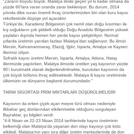
“Zararın boyutu büyük. Malatya ilinde geçen yıl ki kadar olmasa da
yüzde 60’lara varan oranda zarar bekleniyor. Bu durum, 2014
yılında dibe vuran önemli ihraç ürünlerimizden biri olan kuru kayısı
rekoltesinde düşüşe yol açacaktır.
Türkiye’de, Karadeniz Bölgesinin çok nemli olan doğu kısımları ile
kış soğukların çok şiddetli olduğu Doğu Anadolu Bölgesinin yüksek
yaylaları dışında hemen her yerde kayısı yetiştiriliyor. Normal
yıllarda üretimin yarıdan fazlası Malatya’dan sağlanıyor. Bu ilimizi
Mersin, Kahramanmaraş, Elazığ, Iğdır, Isparta, Antalya ve Kayseri
illerimiz izliyor.
Sofralık kayısı üretimi Mersin, Isparta, Antalya, Adana, Hatay
illerimizde yapılırken, Malatya ilimizde üretilen yaş kayısının yüzde
90’ı kurutmalık olarak değerlendirilmekte, kurutulan kayısının da
çok büyük bölümü ihraç edilmektedir. Malatya ili kayısı üretiminde
ülkemizin ve dünyanın başkenti durumundadır.”
TARIM SİGORTASI PRİM MİKTARLARI DÜŞÜRÜLMELİDİR
Kayısının da erken çiçek açan meyve türü olması nedeniyle
ilkbahar geç donlarından etkilenmekte olduğunu vurgulayan
Bayraktar, şu bilgileri verdi:
“4-6 Nisan ve 22-23 Nisan 2014 tarihlerinde kayısı üretiminin
belkemiği olan Malatya’da yaşanan don olayı kayısıyı çok kötü
etkiledi. Malatya’nın yanı sıra diğer üretim merkezlerinde de don