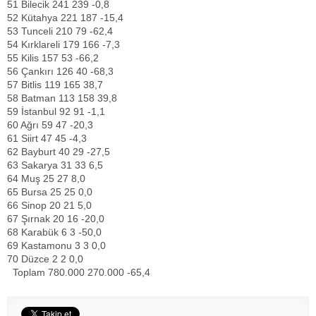
51
Bilecik
241
239
-0,8
52
Kütahya
221
187
-15,4
53
Tunceli
210
79
-62,4
54
Kırklareli
179
166
-7,3
55
Kilis
157
53
-66,2
56
Çankırı
126
40
-68,3
57
Bitlis
119
165
38,7
58
Batman
113
158
39,8
59
İstanbul
92
91
-1,1
60
Ağrı
59
47
-20,3
61
Siirt
47
45
-4,3
62
Bayburt
40
29
-27,5
63
Sakarya
31
33
6,5
64
Muş
25
27
8,0
65
Bursa
25
25
0,0
66
Sinop
20
21
5,0
67
Şırnak
20
16
-20,0
68
Karabük
6
3
-50,0
69
Kastamonu
3
3
0,0
70
Düzce
2
2
0,0
Toplam
780.000
270.000
-65,4