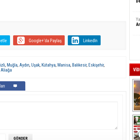
De
Ya
Ar
etle
Google+'da Paylaş
LinkedIn
zli
,
Muğla
,
Aydın
,
Uşak
,
Kütahya
,
Manisa
,
Balıkesir
,
Eskişehir
,
VİD
,
Aliağa
arı
A