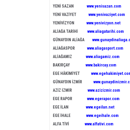
YENİ SAZAN
www.yenisazan.com
YENİ VAZİYET
www.yenivaziyet.com
YENİVİZYON
www.yenivizyon.net
ALİAĞA TARİHİ
www.aliagatarihi.com
GÜNAYDIN ALİAĞA
www.gunaydinaliaga
ALİAĞASPOR
www.aliagasport.com
ALİAĞAMIZ
www.aliagamiz.com
BAKIRÇAY
www.bakircay.com
EGE HÂKİMİYET
www.egehakimiyet.co
GÜNAYDIN İZMİR
www.gunaydinizmir.
AZİZ İZMİR
www.azizizmir.com
EGE RAPOR
www.egerapor.com
EGE İLAN
www.egeilan.net
EGE İHALE
www.egeihale.com
ALFA TİVİ
www.alfativi.com