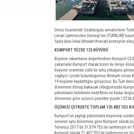
Deniz ticaretinde Uzakdoğulu armatörlerin Türkiy
Liman İşletmecileri Derneği’nin (TÜRKLİM) hazı
fazla dolu lokal (ithalat+ihracat) konteyner el
KUMPORT YÜZDE 125 BÜYÜDÜ
Büyüme rakamlarını değerlendiren Kumport CEO’s
çalışmalar Kumport olarak bizim de ileriye dönü
büyüme oranında ciddi bir artış olduğunu görüyo
sağlıyor. İçinde bulunduğumuz Ambarlı Liman 
19 büyüme kaydettiğini görüyoruz. Bu Türk deniz
dönemine dönüp bakacak olduğumuzda Kumport L
yatırımların belirlenen hedeflerin ne kadar doğ
dönemine göre üçüncü çeyrekte yüzde 125’lik bir
ÜÇÜNCÜ ÇEYREKTE TOPLAM 135.882 TEU K
Kumport’un yaptığı yatırımlarla büyümeyi sürdürd
senenin aynı dönemine göre Kumport olarak yüz
Temmuz 2017’de 31,074 TEU ile tarihimizin en fa
Kumport olarak 21.407 TEU ile tarihimizin en fa