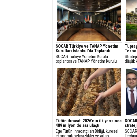
SOCAR Türkiye ve TANAP Yönetim
Tüpraş
Kurulları İstanbul'da Toplandı
Teknol
SOCAR Türkiye Yönetim Kurulu
Strate
toplantısı ve TANAP Yönetim Kurulu
düşük k
toplantısı, 30 Temmuz 2026 tarihinde
çözüml
İstanbul’da gerçekleştirildi.
hidroje
projele
Tütün ihracatı 2026'nın ilk yarısında
SOCAR’
489 milyon dolara ulaştı
strate
Ege Tütün İhracatçıları Birliği, küresel
SOCAR,
ekonomik belirsizlikler ve artan
Technip