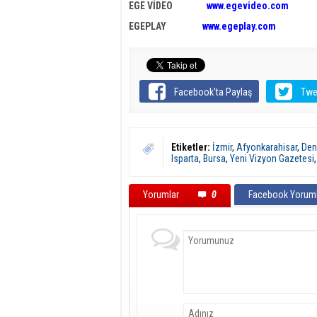
EGE VİDEO
www.egevideo.com
EGEPLAY
www.egeplay.com
Facebook'ta Paylaş
Twe
Etiketler:
İzmir
,
Afyonkarahisar
,
Deni
Isparta
,
Bursa
,
Yeni Vizyon Gazetesi
Yorumlar
0
Facebook Yoruml