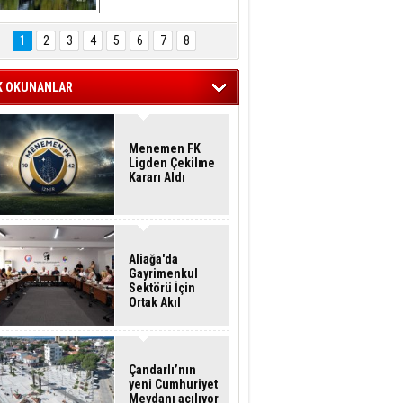
Hasan Eser'in 
Objektifinden
1
2
3
4
5
6
7
8
K OKUNANLAR
Menemen FK
Ligden Çekilme
Kararı Aldı
Aliağa'da
Gayrimenkul
Sektörü İçin
Ortak Akıl
Buluşması
Çandarlı’nın
yeni Cumhuriyet
Meydanı açılıyor