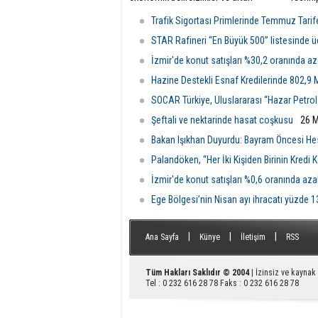
maliyetlere rağmen 2026'nın ilk altı
imzalad
ayında ihracatını yüzde 4 artırarak 489
doğrul
Trafik Sigortası Primlerinde Temmuz Tarife
milyon dolara çıkardı ve istikrarlı
çalışma
büyümesini sürdürdü.
ekonomi
STAR Rafineri “En Büyük 500” listesinde 
İzmir'de konut satışları %30,2 oranında az
Hazine Destekli Esnaf Kredilerinde 802,9 M
SOCAR Türkiye, Uluslararası “Hazar Petrol 
Şeftali ve nektarinde hasat coşkusu
26 M
Bakan Işıkhan Duyurdu: Bayram Öncesi He
Palandöken, “Her İki Kişiden Birinin Kredi K
İzmir'de konut satışları %0,6 oranında aza
Ege Bölgesi’nin Nisan ayı ihracatı yüzde 13
|
|
|
Ana Sayfa
Künye
İletişim
RSS
Tüm Hakları Saklıdır © 2004
| İzinsiz ve kayna
Tel : 0 232 616 28 78 Faks : 0 232 616 28 78