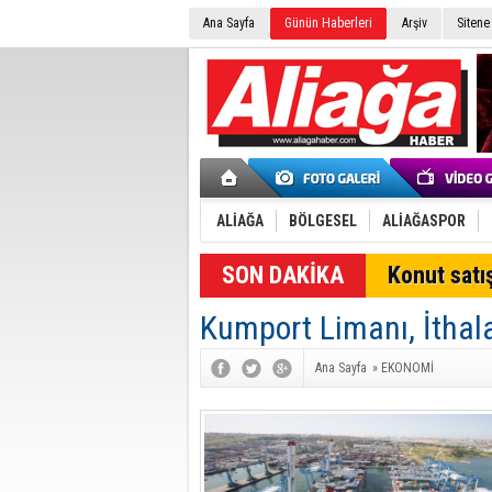
Ana Sayfa
Günün Haberleri
Arşiv
Sitene
ALİAĞA
BÖLGESEL
ALİAĞASPOR
SON DAKİKA
Konut satış
Kumport Limanı, İthalat
Ana Sayfa
»
EKONOMİ