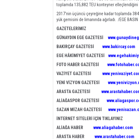
toplamda 135,882 TEU konteyner elleçlendiğini 
2017’nin üçüncü çeyreğine kadar toplamda 384 
yük gemisini de limanında ağırladı. /EGE BASI
GAZETELERİMİZ
GÜNAYDIN EGE GAZETESİ
www.gunaydineg
BAKIRÇAY GAZETESİ
www.bakircay.com
EGE HÂKİMİYET GAZETESİ
www.egehakimiy
FOTO HABER GAZETESİ
www.fotohaber.c
VAZİYET GAZETESİ
www.yenivaziyet.c
YENİ VİZYON GAZETESİ
www.yenivizyon.
ARASTA GAZETESİ
www.arastahaber.c
ALİAĞASPOR GAZETESİ
www.aliagaspor.
SAZAN MİZAH GAZETESİ
www.yenisazan.
İNTERNET SİTELERİ İÇİN TIKLAYINIZ
ALİAĞA HABER
www.aliagahaber.com
ARASTA HABER
www.arastahaber.com