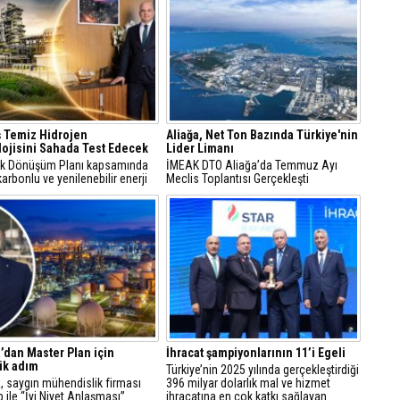
 Temiz Hidrojen
Aliağa, Net Ton Bazında Türkiye'nin
ojisini Sahada Test Edecek
Lider Limanı
jik Dönüşüm Planı kapsamında
İMEAK DTO Aliağa’da Temmuz Ayı
arbonlu ve yenilenebilir enerji
Meclis Toplantısı Gerçekleşti
erine odaklanan Tüpraş, temiz
n teknolojileri alanında yenilikçi
re öncülük ediyor.
dan Master Plan için
İhracat şampiyonlarının 11’i Egeli
jik adım
Türkiye’nin 2025 yılında gerçekleştirdiği
 saygın mühendislik firması
396 milyar dolarlık mal ve hizmet
 ile “İyi Niyet Anlaşması”
ihracatına en çok katkı sağlayan