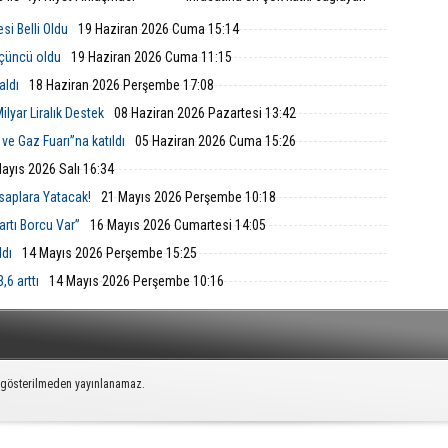
ı. Petkim Master Plan projesi
firmalar, Türkiye İhracatçılar Meclisi
tusunda yürütülecek FEED
tarafından düzenlenen “TİM İhracatın
si Belli Oldu
19 Haziran 2026 Cuma 15:14
ları; mühendislik, teknik ve
Yıldızları Ödül Töreni”yle onurlandırıldı.
k analizleri kapsıyor.
üçüncü oldu
19 Haziran 2026 Cuma 11:15
aldı
18 Haziran 2026 Perşembe 17:08
ilyar Liralık Destek
08 Haziran 2026 Pazartesi 13:42
ve Gaz Fuarı”na katıldı
05 Haziran 2026 Cuma 15:26
ayıs 2026 Salı 16:34
saplara Yatacak!
21 Mayıs 2026 Perşembe 10:18
artı Borcu Var”
16 Mayıs 2026 Cumartesi 14:05
ldı
14 Mayıs 2026 Perşembe 15:25
,6 arttı
14 Mayıs 2026 Perşembe 10:16
k gösterilmeden yayınlanamaz.