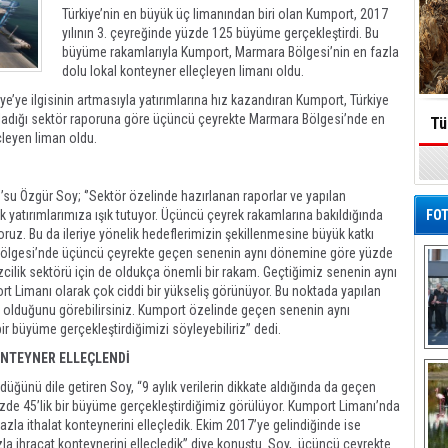
Türkiye’nin en büyük üç limanından biri olan Kumport, 2017
yılının 3. çeyreğinde yüzde 125 büyüme gerçekleştirdi. Bu
büyüme rakamlarıyla Kumport, Marmara Bölgesi’nin en fazla
dolu lokal konteyner elleçleyen limanı oldu.
e’ye ilgisinin artmasıyla yatırımlarına hız kazandıran Kumport, Türkiye
rladığı sektör raporuna göre üçüncü çeyrekte Marmara Bölgesi’nde en
Tü
leçleyen liman oldu.
u Özgür Soy; ‘’Sektör özelinde hazırlanan raporlar ve yapılan
k yatırımlarımıza ışık tutuyor. Üçüncü çeyrek rakamlarına bakıldığında
FOT
ruz. Bu da ileriye yönelik hedeflerimizin şekillenmesine büyük katkı
Bölgesi’nde üçüncü çeyrekte geçen senenin aynı dönemine göre yüzde
cilik sektörü için de oldukça önemli bir rakam. Geçtiğimiz senenin aynı
imanı olarak çok ciddi bir yükseliş görünüyor. Bu noktada yapılan
ru olduğunu görebilirsiniz. Kumport özelinde geçen senenin aynı
 büyüme gerçekleştirdiğimizi söyleyebiliriz’’ dedi.
De
ONTEYNER ELLEÇLENDİ
Al
üğünü dile getiren Soy, “9 aylık verilerin dikkate aldığında da geçen
de 45’lik bir büyüme gerçekleştirdiğimiz görülüyor. Kumport Limanı’nda
zla ithalat konteynerini elleçledik. Ekim 2017’ye gelindiğinde ise
zla ihracat konteynerini elleçledik” diye konuştu. Soy, üçüncü çeyrekte