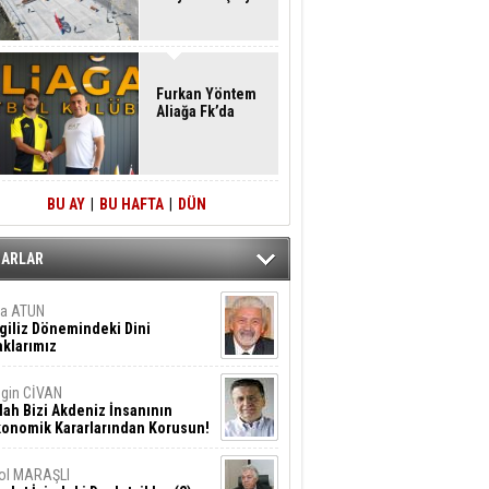
Furkan Yöntem
Aliağa Fk’da
BU AY
|
BU HAFTA
|
DÜN
ZARLAR
ta ATUN
giliz Dönemindeki Dini
klarımız
gin CİVAN
lah Bizi Akdeniz İnsanının
konomik Kararlarından Korusun!
ol MARAŞLI