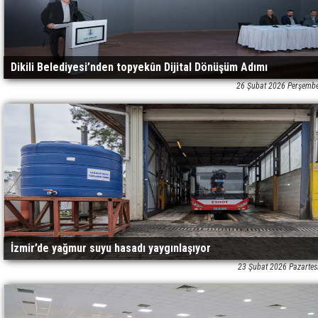
Dikili Belediyesi’nden topyekûn Dijital Dönüşüm Adımı
26 Şubat 2026 Perşemb
İzmir’de yağmur suyu hasadı yaygınlaşıyor
23 Şubat 2026 Pazartes