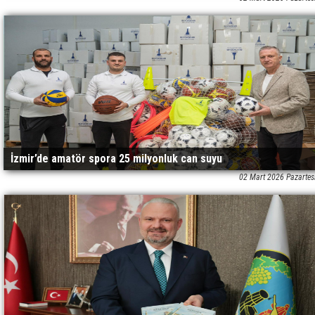
İzmir’de amatör spora 25 milyonluk can suyu
02 Mart 2026 Pazartes