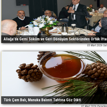
Aliağa'da Gemi Söküm ve Geri Dönüşüm Sektöründen Ortak İfta
03 Mart 2026 Sal
Programı
Türk Çam Balı, Manuka Balının Tahtına Göz Dikti
02 Mart 2026 Pazartes