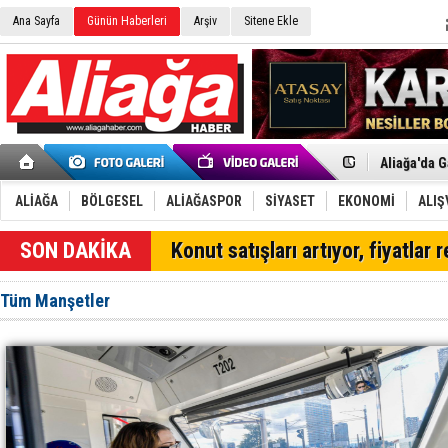
Ana Sayfa
Günün Haberleri
Arşiv
Sitene Ekle
Menemen FK
Aliağa'da G
Çandarlı’n
Furkan Yön
Chp Aliağa
ALİAĞA
BÖLGESEL
ALİAĞASPOR
SİYASET
EKONOMİ
ALIŞ
AK Parti Al
SOCAR Türk
Konut satışları artıyor, fiyatlar 
Trafiği dur
Alto, İnşaa
TÜVTÜRK’te
Tüm Manşetler
Aliağa'daki
Chp Aliağa'
Dikili'de D
Helvacı’nın
Aliağa-Midi