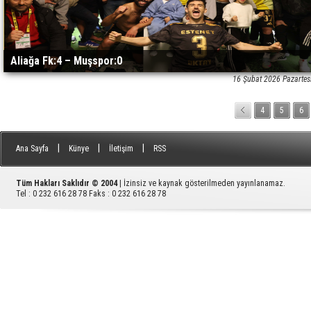
Aliağa Fk:4 – Muşspor:0
16 Şubat 2026 Pazartes
4
5
6
|
|
|
Ana Sayfa
Künye
İletişim
RSS
Tüm Hakları Saklıdır © 2004
| İzinsiz ve kaynak gösterilmeden yayınlanamaz.
Tel : 0 232 616 28 78 Faks : 0 232 616 28 78