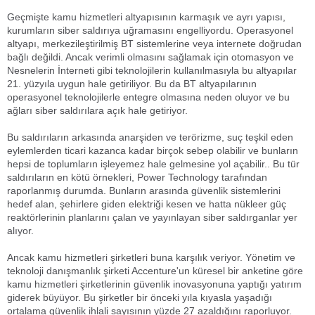
Geçmişte kamu hizmetleri altyapısının karmaşık ve ayrı yapısı,
kurumların siber saldırıya uğramasını engelliyordu. Operasyonel
altyapı, merkezileştirilmiş BT sistemlerine veya internete doğrudan
bağlı değildi. Ancak verimli olmasını sağlamak için otomasyon ve
Nesnelerin İnterneti gibi teknolojilerin kullanılmasıyla bu altyapılar
21. yüzyıla uygun hale getiriliyor. Bu da BT altyapılarının
operasyonel teknolojilerle entegre olmasına neden oluyor ve bu
ağları siber saldırılara açık hale getiriyor.
Bu saldırıların arkasında anarşiden ve terörizme, suç teşkil eden
eylemlerden ticari kazanca kadar birçok sebep olabilir ve bunların
hepsi de toplumların işleyemez hale gelmesine yol açabilir.. Bu tür
saldırıların en kötü örnekleri, Power Technology tarafından
raporlanmış durumda. Bunların arasında güvenlik sistemlerini
hedef alan, şehirlere giden elektriği kesen ve hatta nükleer güç
reaktörlerinin planlarını çalan ve yayınlayan siber saldırganlar yer
alıyor.
Ancak kamu hizmetleri şirketleri buna karşılık veriyor. Yönetim ve
teknoloji danışmanlık şirketi Accenture'un küresel bir anketine göre
kamu hizmetleri şirketlerinin güvenlik inovasyonuna yaptığı yatırım
giderek büyüyor. Bu şirketler bir önceki yıla kıyasla yaşadığı
ortalama güvenlik ihlali sayısının yüzde 27 azaldığını raporluyor.