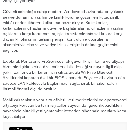
veriyi işleyebiliyor.
Güvenli çekirdeğe sahip modern Windows cihazlarında en yüksek
seviye donanım, yazılım ve kimlik koruma çözümleri kutudan ilk
çıktığı andan itibaren kullanıma hazır oluyor. Bu imkanlar,
kullanıcıların cihazlarını güvenle başlatmalarını, cihazların yazılım
açıklarına karşı korunmasını, işletim sistemlerinin saldırılara karşı
dayanıklı olmasını, gelişmiş erişim kontrolü ve doğrulama
sistemleriyle cihaza ve veriye izinsiz erişimin önüne geçilmesini
sağlıyor.
Ek olarak Panasonic ProServices, ek güvenlik için kamu ve altyapı
hizmetleri şirketlerine özel mühendislik desteği sunuyor. İlgili ekip
yakın zamanda bir kurum için cihazlardaki Wi-Fi ve Bluetooth
özelliklerini kapatan özel bir BIOS tasarladı. Böylece cihazların ağa
sadece LAN kablosuyla bağlanması sağlanarak bir siber saldırı
ihtimali önemli ölçüde azaltıldı.
Mobil çalışanların yanı sıra ofisleri, veri merkezlerini ve operasyonel
altyapıyı koruyan bu tür inisiyatifler sayesinde güvenlik özellikleri
sayesinde sürekli yeni yöntemler keşfeden siber saldırganlara karşı
koyulabiliyor.