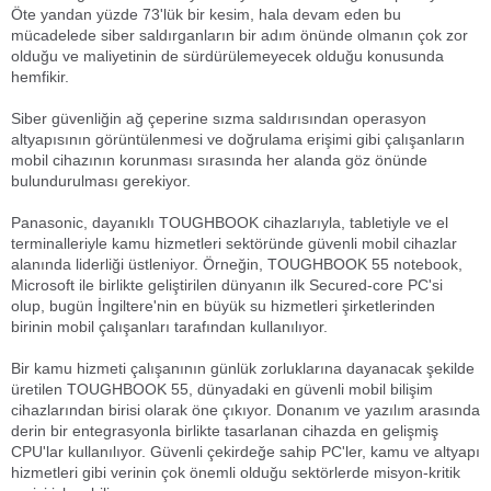
Öte yandan yüzde 73'lük bir kesim, hala devam eden bu
mücadelede siber saldırganların bir adım önünde olmanın çok zor
olduğu ve maliyetinin de sürdürülemeyecek olduğu konusunda
hemfikir.
Siber güvenliğin ağ çeperine sızma saldırısından operasyon
altyapısının görüntülenmesi ve doğrulama erişimi gibi çalışanların
mobil cihazının korunması sırasında her alanda göz önünde
bulundurulması gerekiyor.
Panasonic, dayanıklı TOUGHBOOK cihazlarıyla, tabletiyle ve el
terminalleriyle kamu hizmetleri sektöründe güvenli mobil cihazlar
alanında liderliği üstleniyor. Örneğin, TOUGHBOOK 55 notebook,
Microsoft ile birlikte geliştirilen dünyanın ilk Secured-core PC'si
olup, bugün İngiltere'nin en büyük su hizmetleri şirketlerinden
birinin mobil çalışanları tarafından kullanılıyor.
Bir kamu hizmeti çalışanının günlük zorluklarına dayanacak şekilde
üretilen TOUGHBOOK 55, dünyadaki en güvenli mobil bilişim
cihazlarından birisi olarak öne çıkıyor. Donanım ve yazılım arasında
derin bir entegrasyonla birlikte tasarlanan cihazda en gelişmiş
CPU'lar kullanılıyor. Güvenli çekirdeğe sahip PC'ler, kamu ve altyapı
hizmetleri gibi verinin çok önemli olduğu sektörlerde misyon-kritik