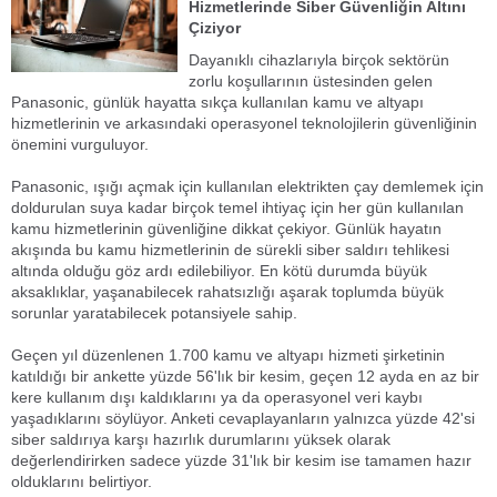
Hizmetlerinde Siber Güvenliğin Altını
Çiziyor
Dayanıklı cihazlarıyla birçok sektörün
zorlu koşullarının üstesinden gelen
Panasonic, günlük hayatta sıkça kullanılan kamu ve altyapı
hizmetlerinin ve arkasındaki operasyonel teknolojilerin güvenliğinin
önemini vurguluyor.
Panasonic, ışığı açmak için kullanılan elektrikten çay demlemek için
doldurulan suya kadar birçok temel ihtiyaç için her gün kullanılan
kamu hizmetlerinin güvenliğine dikkat çekiyor. Günlük hayatın
akışında bu kamu hizmetlerinin de sürekli siber saldırı tehlikesi
altında olduğu göz ardı edilebiliyor. En kötü durumda büyük
aksaklıklar, yaşanabilecek rahatsızlığı aşarak toplumda büyük
sorunlar yaratabilecek potansiyele sahip.
Geçen yıl düzenlenen 1.700 kamu ve altyapı hizmeti şirketinin
katıldığı bir ankette yüzde 56'lık bir kesim, geçen 12 ayda en az bir
kere kullanım dışı kaldıklarını ya da operasyonel veri kaybı
yaşadıklarını söylüyor. Anketi cevaplayanların yalnızca yüzde 42'si
siber saldırıya karşı hazırlık durumlarını yüksek olarak
değerlendirirken sadece yüzde 31'lık bir kesim ise tamamen hazır
olduklarını belirtiyor.