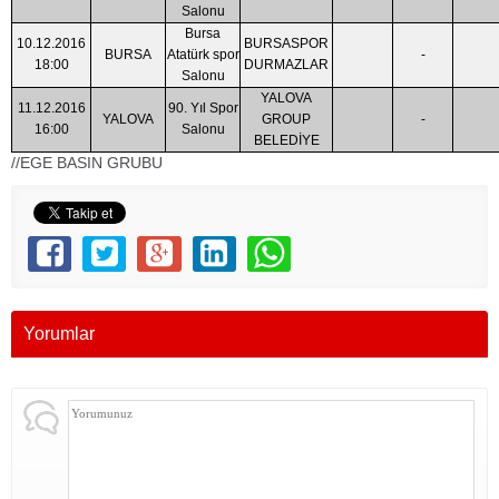
Salonu
Bursa
10.12.2016
BURSASPOR
BURSA
Atatürk spor
-
18:00
DURMAZLAR
Salonu
YALOVA
11.12.2016
90. Yıl Spor
YALOVA
GROUP
-
16:00
Salonu
BELEDİYE
//EGE BASIN GRUBU
Yorumlar