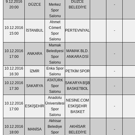
9.12.2016
DÜZCE
DÜZCE
Merkez
-
20:00
BELEDİYE
Spor
Salonu
Ahmet
10.12.2016
Cömert
İSTANBUL
PERTEVNİYAL
-
15:00
Spor
Salonu
Mamak
10.12.2016
Belediyesi
MAMAK BLD.
ANKARA
-
17:00
Spor
ANKARA DSİ
Salonu
10.12.2016
Enka Spor
İZMİR
PETKİM SPOR
-
16:30
Salonu
ATATÜRK
10.12.2016
SAKARYA BŞB
SAKARYA
Spor
-
17:30
BASKETBOL
Salonu
Anadolu
NESİNE.COM
10.12.2016
Üniversitesi
ESKİŞEHİR
ESKİŞEHİR
-
17:00
Spor
BASKET
Salonu
Akhisar
10.12.2016
Belediye
AKHİSAR
MANİSA
-
18:00
Spor
BELEDİYE