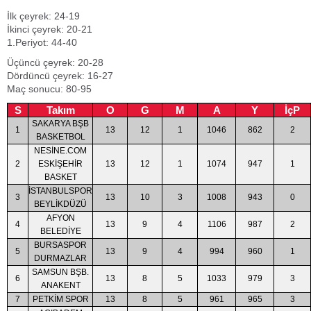
İlk çeyrek: 24-19
İkinci çeyrek: 20-21
1.Periyot: 44-40
Üçüncü çeyrek: 20-28
Dördüncü çeyrek: 16-27
Maç sonucu: 80-95
S
Takım
O
G
M
A
Y
İçP
SAKARYA BŞB
1
13
12
1
1046
862
2
BASKETBOL
NESİNE.COM
2
ESKİŞEHİR
13
12
1
1074
947
1
BASKET
İSTANBULSPOR
3
13
10
3
1008
943
0
BEYLİKDÜZÜ
AFYON
4
13
9
4
1106
987
2
BELEDİYE
BURSASPOR
5
13
9
4
994
960
1
DURMAZLAR
SAMSUN BŞB.
6
13
8
5
1033
979
3
ANAKENT
7
PETKİM SPOR
13
8
5
961
965
3