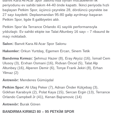
Banvit Kara Ali Acar Spor Salonu’nda oynan mücadelenin ilk
periyodunu ev sahibi takım 44-40 önde kapattı. İkinci periyoda hızlı
başlayan Petkim Spor, üçüncü çeyrekte 28, dördüncü çeyrekte ise
27 sayı kaydetti. Deplasmandan 95-80 galip ayrılmayı başaran
Petkim Spor, ligde 8.galibiyetini aldı.
Petkim Spor’da Terrance Orlando 41 sayılık performansıyla
yıldızlaştı. Ev sahibi ekipte ise Talat Altunbey 16 sayı – 7 ribaund ile
maçı noktaladı.
Salon:
Banvit Kara Ali Acar Spor Salonu
Hakemler:
Orkun Yurtdaş, Egemen Ercan, Sinem Tetik
Bandırma Kırmızı:
Şehmuz Hazer (8), Eray Akyüz (16), İsmail Cem
Ulusoy (3), Erxhan Osmani (16), Rıdvan Öncel (5), Talat Alp
Altunbey (16), Alperen Demir (6), Tonye Frank Jekiri (8), Erhan
Yilmaz (2)
Antrenör:
Menderes Gümüşdal
Petkim Spor:
Ali Ulaş Peker (7), Adnan Önder Külçebaş (3),
Gökhan Karabıyık (2), Polat Kaya (15), Sercan Ergin (13), Terrance
Orlando Campbell Jr (41), Kenan Bajramovic (14)
Antrenör:
Burak Gören
BANDIRMA KIRMIZI 80 – 95 PETKİM SPOR