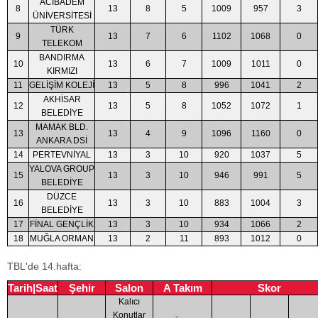
ACIBADEM
8
13
8
5
1009
957
3
ÜNİVERSİTESİ
TÜRK
9
13
7
6
1102
1068
0
TELEKOM
BANDIRMA
10
13
6
7
1009
1011
0
KIRMIZI
11
GELİŞİM KOLEJİ
13
5
8
996
1041
2
AKHİSAR
12
13
5
8
1052
1072
1
BELEDİYE
MAMAK BLD.
13
13
4
9
1096
1160
0
ANKARA DSİ
14
PERTEVNİYAL
13
3
10
920
1037
5
YALOVA GROUP
15
13
3
10
946
991
5
BELEDİYE
DÜZCE
16
13
3
10
883
1004
3
BELEDİYE
17
FİNAL GENÇLİK
13
3
10
934
1066
2
18
MUĞLA ORMAN
13
2
11
893
1012
0
TBL'de 14.hafta:
Tarih|Saat
Şehir
Salon
A Takım
Skor
Kalıcı
Konutlar