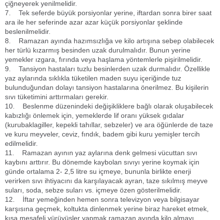
çiğneyerek yenilmelidir.
7. Tek seferde büyük porsiyonlar yerine, iftardan sonra birer saat
ara ile her seferinde azar azar küçük porsiyonlar şeklinde
beslenilmelidir.
8. Ramazan ayında hazımsızlığa ve kilo artışına sebep olabilecek
her türlü kızarmış besinden uzak durulmalıdır. Bunun yerine
yemekler ızgara, fırında veya haşlama yöntemlerle pişirilmelidir.
9. Tansiyon hastaları tuzlu besinlerden uzak durmalıdır. Özellikle
yaz aylarında sıklıkla tüketilen maden suyu içeriğinde tuz
bulunduğundan dolayı tansiyon hastalarına önerilmez. Bu kişilerin
sıvı tüketimini arttırmaları gerekir.
10. Beslenme düzenindeki değişikliklere bağlı olarak oluşabilecek
kabızlığı önlemek için, yemeklerde lif oranı yüksek gıdalar
(kurubaklagiller, kepekli tahıllar, sebzeler) ve ara öğünlerde de taze
ve kuru meyveler, ceviz, fındık, badem gibi kuru yemişler tercih
edilmelidir.
11. Ramazan ayının yaz aylarına denk gelmesi vücuttan sıvı
kaybını arttırır. Bu dönemde kaybolan sıvıyı yerine koymak için
günde ortalama 2- 2,5 litre su içmeye, bununla birlikte enerji
verirken sıvı ihtiyacını da karşılayacak ayran, taze sıkılmış meyve
suları, soda, sebze suları vs. içmeye özen gösterilmelidir.
12. İftar yemeğinden hemen sonra televizyon veya bilgisayar
karşısına geçmek, koltukta dinlenmek yerine biraz hareket etmek,
kısa mesafeli yürüyüşler yapmak ramazan ayında kilo almayı