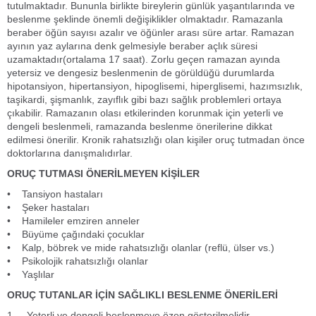
tutulmaktadır. Bununla birlikte bireylerin günlük yaşantılarında ve
beslenme şeklinde önemli değişiklikler olmaktadır. Ramazanla
beraber öğün sayısı azalır ve öğünler arası süre artar. Ramazan
ayının yaz aylarına denk gelmesiyle beraber açlık süresi
uzamaktadır(ortalama 17 saat). Zorlu geçen ramazan ayında
yetersiz ve dengesiz beslenmenin de görüldüğü durumlarda
hipotansiyon, hipertansiyon, hipoglisemi, hiperglisemi, hazımsızlık,
taşikardi, şişmanlık, zayıflık gibi bazı sağlık problemleri ortaya
çıkabilir. Ramazanın olası etkilerinden korunmak için yeterli ve
dengeli beslenmeli, ramazanda beslenme önerilerine dikkat
edilmesi önerilir. Kronik rahatsızlığı olan kişiler oruç tutmadan önce
doktorlarına danışmalıdırlar.
ORUÇ TUTMASI ÖNERİLMEYEN KİŞİLER
• Tansiyon hastaları
• Şeker hastaları
• Hamileler emziren anneler
• Büyüme çağındaki çocuklar
• Kalp, böbrek ve mide rahatsızlığı olanlar (reflü, ülser vs.)
• Psikolojik rahatsızlığı olanlar
• Yaşlılar
ORUÇ TUTANLAR İÇİN SAĞLIKLI BESLENME ÖNERİLERİ
1. Yeterli ve dengeli beslenmeye özen gösterilmelidir.