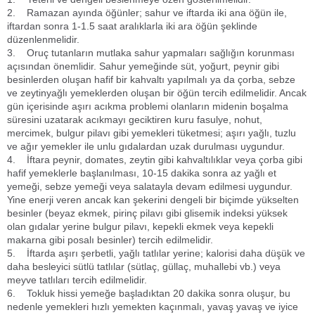
2. Ramazan ayında öğünler; sahur ve iftarda iki ana öğün ile,
iftardan sonra 1-1.5 saat aralıklarla iki ara öğün şeklinde
düzenlenmelidir.
3. Oruç tutanların mutlaka sahur yapmaları sağlığın korunması
açısından önemlidir. Sahur yemeğinde süt, yoğurt, peynir gibi
besinlerden oluşan hafif bir kahvaltı yapılmalı ya da çorba, sebze
ve zeytinyağlı yemeklerden oluşan bir öğün tercih edilmelidir. Ancak
gün içerisinde aşırı acıkma problemi olanların midenin boşalma
süresini uzatarak acıkmayı geciktiren kuru fasulye, nohut,
mercimek, bulgur pilavı gibi yemekleri tüketmesi; aşırı yağlı, tuzlu
ve ağır yemekler ile unlu gıdalardan uzak durulması uygundur.
4. İftara peynir, domates, zeytin gibi kahvaltılıklar veya çorba gibi
hafif yemeklerle başlanılması, 10-15 dakika sonra az yağlı et
yemeği, sebze yemeği veya salatayla devam edilmesi uygundur.
Yine enerji veren ancak kan şekerini dengeli bir biçimde yükselten
besinler (beyaz ekmek, pirinç pilavı gibi glisemik indeksi yüksek
olan gıdalar yerine bulgur pilavı, kepekli ekmek veya kepekli
makarna gibi posalı besinler) tercih edilmelidir.
5. İftarda aşırı şerbetli, yağlı tatlılar yerine; kalorisi daha düşük ve
daha besleyici sütlü tatlılar (sütlaç, güllaç, muhallebi vb.) veya
meyve tatlıları tercih edilmelidir.
6. Tokluk hissi yemeğe başladıktan 20 dakika sonra oluşur, bu
nedenle yemekleri hızlı yemekten kaçınmalı, yavaş yavaş ve iyice