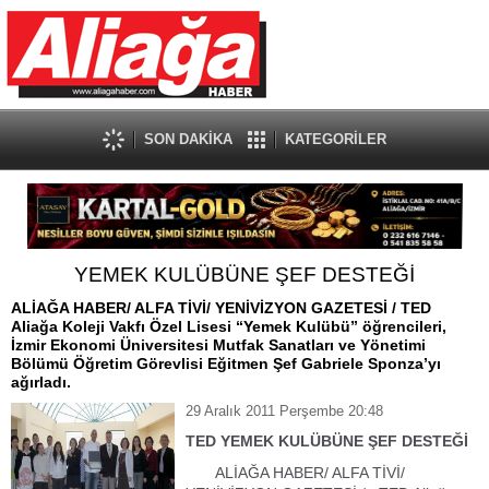
SON DAKİKA
KATEGORİLER
YEMEK KULÜBÜNE ŞEF DESTEĞİ
ALİAĞA HABER/ ALFA TİVİ/ YENİVİZYON GAZETESİ / TED
Aliağa Koleji Vakfı Özel Lisesi “Yemek Kulübü” öğrencileri,
İzmir Ekonomi Üniversitesi Mutfak Sanatları ve Yönetimi
Bölümü Öğretim Görevlisi Eğitmen Şef Gabriele Sponza’yı
ağırladı.
29 Aralık 2011 Perşembe 20:48
TED YEMEK KULÜBÜNE ŞEF DESTEĞİ
ALİAĞA HABER/ ALFA TİVİ/