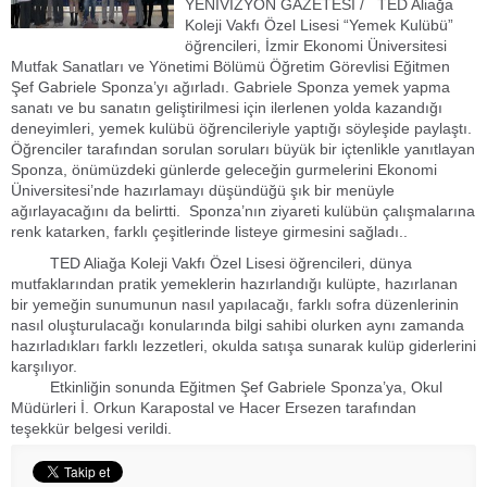
YENİVİZYON GAZETESİ / TED Aliağa
Koleji Vakfı Özel Lisesi “Yemek Kulübü”
öğrencileri, İzmir Ekonomi Üniversitesi
Mutfak Sanatları ve Yönetimi Bölümü Öğretim Görevlisi Eğitmen
Şef Gabriele Sponza’yı ağırladı. Gabriele Sponza yemek yapma
sanatı ve bu sanatın geliştirilmesi için ilerlenen yolda kazandığı
deneyimleri, yemek kulübü öğrencileriyle yaptığı söyleşide paylaştı.
Öğrenciler tarafından sorulan soruları büyük bir içtenlikle yanıtlayan
Sponza, önümüzdeki günlerde geleceğin gurmelerini Ekonomi
Üniversitesi’nde hazırlamayı düşündüğü şık bir menüyle
ağırlayacağını da belirtti. Sponza’nın ziyareti kulübün çalışmalarına
renk katarken, farklı çeşitlerinde listeye girmesini sağladı..
TED Aliağa Koleji Vakfı Özel Lisesi öğrencileri, dünya
mutfaklarından pratik yemeklerin hazırlandığı kulüpte, hazırlanan
bir yemeğin sunumunun nasıl yapılacağı, farklı sofra düzenlerinin
nasıl oluşturulacağı konularında bilgi sahibi olurken aynı zamanda
hazırladıkları farklı lezzetleri, okulda satışa sunarak kulüp giderlerini
karşılıyor.
Etkinliğin sonunda Eğitmen Şef Gabriele Sponza’ya, Okul
Müdürleri İ. Orkun Karapostal ve Hacer Ersezen tarafından
teşekkür belgesi verildi.