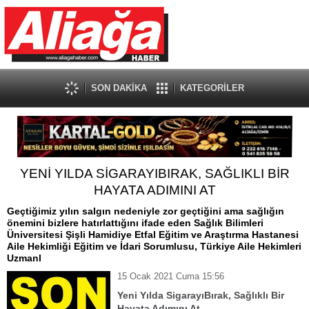
SON DAKİKA
KATEGORİLER
YENİ YILDA SİGARAYIBIRAK, SAĞLIKLI BİR
HAYATA ADIMINI AT
Geçtiğimiz yılın salgın nedeniyle zor geçtiğini ama sağlığın
önemini bizlere hatırlattığını ifade eden Sağlık Bilimleri
Üniversitesi Şişli Hamidiye Etfal Eğitim ve Araştırma Hastanesi
Aile Hekimliği Eğitim ve İdari Sorumlusu, Türkiye Aile Hekimleri
Uzmanl
15 Ocak 2021 Cuma 15:56
Yeni Yılda SigarayıBırak, Sağlıklı Bir
Hayata Adımını At