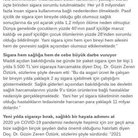
üçte birinden sigara sorumlu tutulmaktadır. Her yıl 8 milyondan
fazla insan sigara kullanımına bağlı nedenlerden ölmektedir. Pasif
içicilik de sigara içen bireyde olduğu gibi olumsuz sağlık
sonuçlarına da yol açarak yılda 1,2 milyon ölüme neden olmuştur.
Dünya genelinde çocukların yüzde 40'ının pasif içiciliğe maruz
kaldığı ve pasif içiciliğin çocuk ölümlerinin yüzde 28'inden sorumlu
olduğu bildirilmiştir. Yani sigara içimi hem içen bireyi hem ailesini
hem de çevresini sağlık açısından olumsuz etkilemektedir.”
Sigara hem sağlığa hem de cebe büyük darbe vuruyor
Maddi açıdan bakıldığında ise günde bir paket sigara içen bir kişi 1
yılda 5.500 TL'sini sigaraya harcamakta diyen Doç. Dr. Güzin Zeren
Öztürk, sözlerine şöyle devam etti: “Bu da asgari ücret ile çalışan
bir bireyin yılda yaklaşık 2 ay sigara içebilmek için çalıştığını
göstermektedir. Sağlık giderleri açısından bakıldığında ise devletin
sağlık harcamalarının yüzde 9'u tütün ürünlerine bağlı hastalıklar
nedeniyle gerçekleşmektedir. Yani her yıl sigara tüketiminin neden
olduğu hastalıkların tedavisinde harcanan para yaklaşık 11 milyar
dolardır.”
Yeni yılda sigarayı bırak, sağlıklı bir hayata adımını at
2020 yılı COVID-19 pandemisi nedeniyle hepimiz için zor geçti ama
bize sağlığın birçok şeyden daha önemli olduğunu hatırlattı diyen
Doç. Dr. Güzin Zeren Öztürk, sözlerini şöyle sürdürdü: “2021