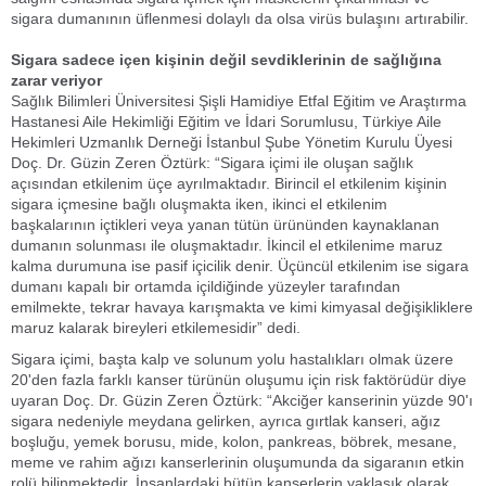
sigara dumanının üflenmesi dolaylı da olsa virüs bulaşını artırabilir.
Sigara sadece içen kişinin değil sevdiklerinin de sağlığına
zarar veriyor
Sağlık Bilimleri Üniversitesi Şişli Hamidiye Etfal Eğitim ve Araştırma
Hastanesi Aile Hekimliği Eğitim ve İdari Sorumlusu, Türkiye Aile
Hekimleri Uzmanlık Derneği İstanbul Şube Yönetim Kurulu Üyesi
Doç. Dr. Güzin Zeren Öztürk: “Sigara içimi ile oluşan sağlık
açısından etkilenim üçe ayrılmaktadır. Birincil el etkilenim kişinin
sigara içmesine bağlı oluşmakta iken, ikinci el etkilenim
başkalarının içtikleri veya yanan tütün ürününden kaynaklanan
dumanın solunması ile oluşmaktadır. İkincil el etkilenime maruz
kalma durumuna ise pasif içicilik denir. Üçüncül etkilenim ise sigara
dumanı kapalı bir ortamda içildiğinde yüzeyler tarafından
emilmekte, tekrar havaya karışmakta ve kimi kimyasal değişikliklere
maruz kalarak bireyleri etkilemesidir” dedi.
Sigara içimi, başta kalp ve solunum yolu hastalıkları olmak üzere
20'den fazla farklı kanser türünün oluşumu için risk faktörüdür diye
uyaran Doç. Dr. Güzin Zeren Öztürk: “Akciğer kanserinin yüzde 90'ı
sigara nedeniyle meydana gelirken, ayrıca gırtlak kanseri, ağız
boşluğu, yemek borusu, mide, kolon, pankreas, böbrek, mesane,
meme ve rahim ağızı kanserlerinin oluşumunda da sigaranın etkin
rolü bilinmektedir. İnsanlardaki bütün kanserlerin yaklaşık olarak