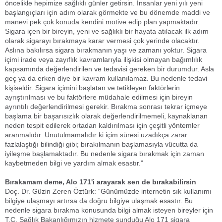
öncelikle hepimize sağlıklı günler getirsin. İnsanlar yeni yılı yeni
başlangıçları için adım olarak görmekte ve bu dönemde maddi ve
manevi pek çok konuda kendini motive edip plan yapmaktadır.
Sigara içen bir bireyin, yeni ve sağlıklı bir hayata atılacak ilk adım
olarak sigarayı bırakmaya karar vermesi çok yerinde olacaktır.
Aslına bakılırsa sigara bırakmanın yaşı ve zamanı yoktur. Sigara
içimi irade veya zayıflık kavramlarıyla ilişkisi olmayan bağımlılık
kapsamında değerlendirilen ve tedavisi gereken bir durumdur. Asla
geç ya da erken diye bir kavram kullanılamaz. Bu nedenle tedavi
kişiseldir. Sigara içimini başlatan ve tetikleyen faktörlerin
ayrıştırılması ve bu faktörlere müdahale edilmesi için bireyin
ayrıntılı değerlendirilmesi gerekir. Bırakma sonrası tekrar içmeye
başlama bir başarısızlık olarak değerlendirilmemeli, kaynaklanan
neden tespit edilerek ortadan kaldırılması için çeşitli yöntemler
aranmalıdır. Unutulmamalıdır ki içim süresi uzadıkça zarar
fazlalaştığı bilindiği gibi; bırakılmanın başlamasıyla vücutta da
iyileşme başlamaktadır. Bu nedenle sigara bırakmak için zaman
kaybetmeden bilgi ve yardım almak esastır.”
Bırakamam deme, Alo 171'i arayarak sen de bırakabilirsin
Doç. Dr. Güzin Zeren Öztürk: “Günümüzde internetin sık kullanımı
bilgiye ulaşmayı artırsa da doğru bilgiye ulaşmak esastır. Bu
nedenle sigara bırakma konusunda bilgi almak isteyen bireyler için
T.C. Sağlık Bakanlığımızın hizmete sunduğu Alo 171 sigara