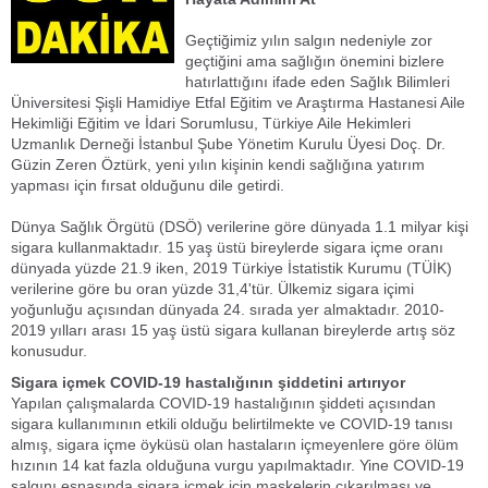
Geçtiğimiz yılın salgın nedeniyle zor
geçtiğini ama sağlığın önemini bizlere
hatırlattığını ifade eden Sağlık Bilimleri
Üniversitesi Şişli Hamidiye Etfal Eğitim ve Araştırma Hastanesi Aile
Hekimliği Eğitim ve İdari Sorumlusu, Türkiye Aile Hekimleri
Uzmanlık Derneği İstanbul Şube Yönetim Kurulu Üyesi Doç. Dr.
Güzin Zeren Öztürk, yeni yılın kişinin kendi sağlığına yatırım
yapması için fırsat olduğunu dile getirdi.
Dünya Sağlık Örgütü (DSÖ) verilerine göre dünyada 1.1 milyar kişi
sigara kullanmaktadır. 15 yaş üstü bireylerde sigara içme oranı
dünyada yüzde 21.9 iken, 2019 Türkiye İstatistik Kurumu (TÜİK)
verilerine göre bu oran yüzde 31,4'tür. Ülkemiz sigara içimi
yoğunluğu açısından dünyada 24. sırada yer almaktadır. 2010-
2019 yılları arası 15 yaş üstü sigara kullanan bireylerde artış söz
konusudur.
Sigara içmek COVID-19 hastalığının şiddetini artırıyor
Yapılan çalışmalarda COVID-19 hastalığının şiddeti açısından
sigara kullanımının etkili olduğu belirtilmekte ve COVID-19 tanısı
almış, sigara içme öyküsü olan hastaların içmeyenlere göre ölüm
hızının 14 kat fazla olduğuna vurgu yapılmaktadır. Yine COVID-19
salgını esnasında sigara içmek için maskelerin çıkarılması ve