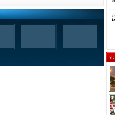
De
Ya
Ar
VİD
A