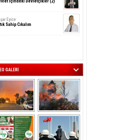
vlet İçindeki Devletçikler (2)
şar Eyice
tık Sahip Cıkalım
EO GALERİ
liağa ‘da  otluk 
Aliağa'nın Ciğerleri 
alanda çıkan 
Yandı
yangın evlere 
sıçramadan 
söndürüldü