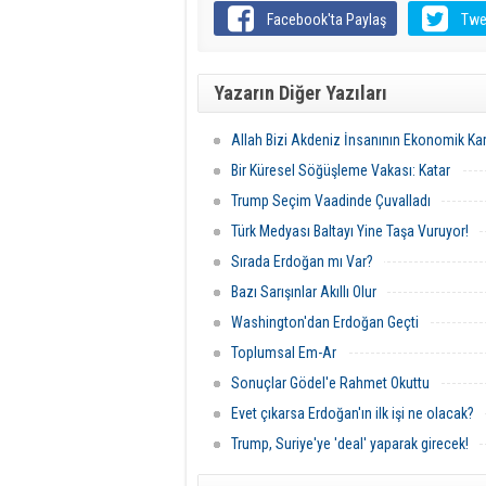
Facebook'ta Paylaş
Twe
Yazarın Diğer Yazıları
Allah Bizi Akdeniz İnsanının Ekonomik Ka
Bir Küresel Söğüşleme Vakası: Katar
Trump Seçim Vaadinde Çuvalladı
Türk Medyası Baltayı Yine Taşa Vuruyor!
Sırada Erdoğan mı Var?
Bazı Sarışınlar Akıllı Olur
Washington'dan Erdoğan Geçti
Toplumsal Em-Ar
Sonuçlar Gödel'e Rahmet Okuttu
Evet çıkarsa Erdoğan'ın ilk işi ne olacak?
Trump, Suriye'ye 'deal' yaparak girecek!