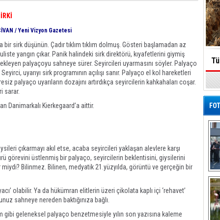
İRKİ
İVAN / Yeni Vizyon Gazetesi
a bir sirk düşünün. Çadır tıklım tıklım dolmuş. Gösteri başlamadan az
liste yangın çıkar. Panik halindeki sirk direktörü, kıyafetlerini giymiş
Tü
bekleyen palyaçoyu sahneye sürer. Seyircileri uyarmasını söyler. Palyaço
. Seyirci, uyarıyı sirk programının açılışı sanır. Palyaço el kol hareketleri
resiz palyaço uyarıların dozajını artırdıkça seyircilerin kahkahaları coşar.
ri sarar.
dan Danimarkalı Kierkegaard’a aittir.
FOT
leri çıkarmayı akıl etse, acaba seyircileri yaklaşan alevlere karşı
 görevini üstlenmiş bir palyaço, seyircilerin beklentisini, giysilerini
ilir miydi? Bilinmez. Bilinen, medyatik 21.yüzyılda, görüntü ve gerçeğin bir
De
Al
acı’ olabilir. Ya da hükümran elitlerin üzeri çikolata kaplı içi ‘rehavet’
munuz sahneye nereden baktığınıza bağlı.
ğım gibi geleneksel palyaço benzetmesiyle yılın son yazısına kaleme