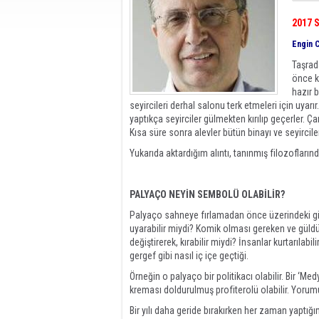
2017 S
Engin C
Taşrad
önce ku
hazır 
seyircileri derhal salonu terk etmeleri için uyarır
yaptıkça seyirciler gülmekten kırılıp geçerler. Ça
Kısa süre sonra alevler bütün binayı ve seyircile
Yukarıda aktardığım alıntı, tanınmış filozofların
PALYAÇO NEYİN SEMBOLÜ OLABİLİR?
Palyaço sahneye fırlamadan önce üzerindeki giysi
uyarabilir miydi? Komik olması gereken ve güldürü
değiştirerek, kırabilir miydi? İnsanlar kurtarılab
gergef gibi nasıl iç içe geçtiği.
Örneğin o palyaço bir politikacı olabilir. Bir ‘Medy
kreması doldurulmuş profiterolü olabilir. Yoru
Bir yılı daha geride bırakırken her zaman yaptı