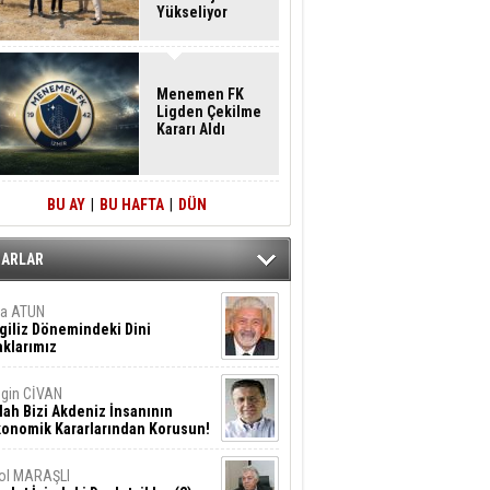
Yükseliyor
Menemen FK
Ligden Çekilme
Kararı Aldı
BU AY
|
BU HAFTA
|
DÜN
ZARLAR
ta ATUN
giliz Dönemindeki Dini
klarımız
gin CİVAN
lah Bizi Akdeniz İnsanının
konomik Kararlarından Korusun!
ol MARAŞLI