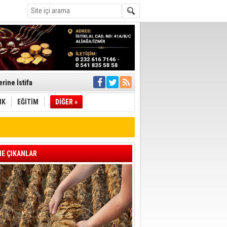
rine İstifa
IK
EĞİTİM
DİĞER »
ı
pıldı
E ÇIKANLAR
 Toplandı
A.Ş.’Ye İletti
Çağrısı
 hızlı müdahale
'ye Geçti