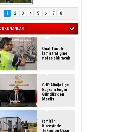
Hasan Eser'in 
Objektifinden
1
2
3
4
5
6
7
8
K OKUNANLAR
Onat Tüneli
İzmir trafiğine
nefes aldıracak
CHP Aliağa İlçe
Başkanı Engin
Gündüz'den
Meclis
Üyelerine İstifa
Çağrısı
İzmir'in
Kuzeyinde
Teknoloji Üssü