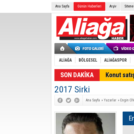
Ana Sayfa
Günün Haberleri
Arşiv
Sitene
ALİAĞA
BÖLGESEL
ALİAĞASPOR
Konut satış
2017 Sirki
Ana Sayfa
»
Yazarlar
»
Engin Cİ
E