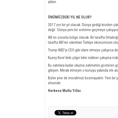
aldım.
ÖNÜMÜZDEKİ YIL NE OLUR?
2017 zor bir yıl olacak. Dünya girdiği krizden
değil. Dünya yeni bir sisteme geçmeye çalışıy
AB en sorunlu bölge olacak. Bir tarafta Ortadoğ
tarafta AB’nin sıkıntıları Türkiye ekonomisini o
Trump ABD'yi CEO gibi idare etmeye çalışırsa de
Kuzey Kore'deki çılgın lider nükleer çatışma ri
Bu satırlara kadar okuma zahmetini gösteren gö
gibiyim. Merak etmeyin o konuyu yakında ele a
Bizler yine de moralimizi bozmayalım. Yeni bir y
ehvendir.
Herkese Mutlu Yıllar.