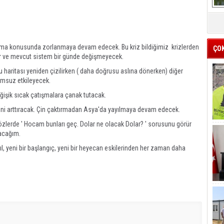
 çıkma konusunda zorlanmaya devam edecek. Bu kriz bildiğimiz krizlerden
ÇO
or ve mevcut sistem bir günde değişmeyecek.
u haritası yeniden çizilirken ( daha doğrusu aslına dönerken) diğer
lumsuz etkileyecek.
ğişik sıcak çatışmalara çanak tutacak.
skini arttıracak. Çin çaktırmadan Asya'da yayılmaya devam edecek.
zlerde ' Hocam bunları geç. Dolar ne olacak Dolar? ' sorusunu görür
lacağım.
ıl, yeni bir başlangıç, yeni bir heyecan eskilerinden her zaman daha