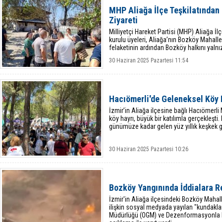
MHP Aliağa İlçe Teşkilatından
Ziyareti
Milliyetçi Hareket Partisi (MHP) Aliağa 
kurulu üyeleri, Aliağa’nın Bozköy Mahal
felaketinin ardından Bozköy halkını yalnı
30 Haziran 2025 Pazartesi 11:54
Hacıömerli'de Geleneksel Köy
İzmir’in Aliağa ilçesine bağlı Hacıömerl
köy hayrı, büyük bir katılımla gerçekleşti
günümüze kadar gelen yüz yıllık keşkek g
30 Haziran 2025 Pazartesi 10:26
Bozköy Yangınında İddialara R
İzmir'in Aliağa ilçesindeki Bozköy Mah
ilişkin sosyal medyada yayılan "kundakl
Müdürlüğü (OGM) ve Dezenformasyonla M