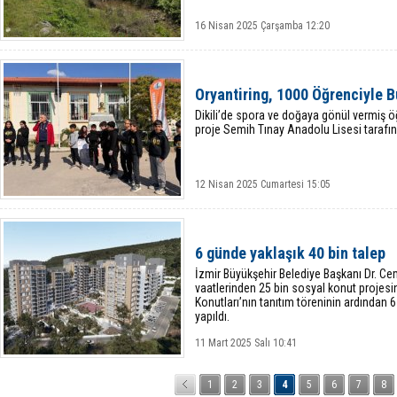
16 Nisan 2025 Çarşamba 12:20
Oryantiring, 1000 Öğrenciyle 
Dikili’de spora ve doğaya gönül vermiş öğ
proje Semih Tınay Anadolu Lisesi tarafın
12 Nisan 2025 Cumartesi 15:05
6 günde yaklaşık 40 bin talep
İzmir Büyükşehir Belediye Başkanı Dr. Cem
vaatlerinden 25 bin sosyal konut projesi
Konutları’nın tanıtım töreninin ardından 
yapıldı.
11 Mart 2025 Salı 10:41
1
2
3
4
5
6
7
8