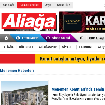
Ana Sayfa
Günün Haberleri
Arşiv
Sitene Ekle
İzmir'in K
CHP Aliağa
Çağrısı
Onat Tüneli
Menemen FK
Aliağa'da G
ALİAĞA
BÖLGESEL
ALİAĞASPOR
SİYASET
EKONOMİ
ALIŞ
Çandarlı’n
Furkan Yön
SON DAKİKA
Konut satışları artıyor, fiyatlar 
Chp Aliağa
AK Parti Al
SOCAR Türk
Menemen Haberleri
Trafiği dur
Alto, İnşaa
TÜVTÜRK’te
Aliağa'daki
Menemen Konutları’nda zemin
Chp Aliağa'
İzmir Büyükşehir Belediyesi tarafından 
Konutları’nın ilk etabı için zemin etüdü ç