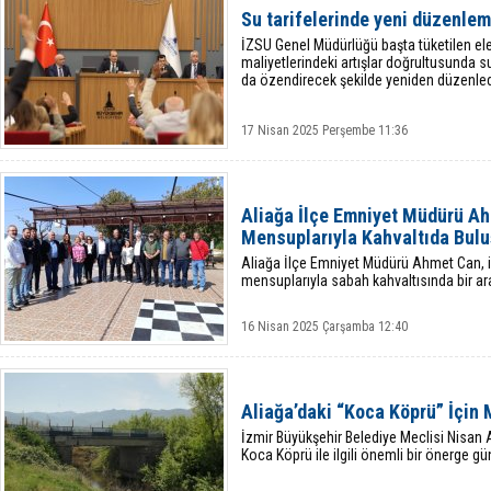
Su tarifelerinde yeni düzenle
İZSU Genel Müdürlüğü başta tüketilen ele
maliyetlerindeki artışlar doğrultusunda su
da özendirecek şekilde yeniden düzenled
17 Nisan 2025 Perşembe 11:36
Aliağa İlçe Emniyet Müdürü A
Mensuplarıyla Kahvaltıda Bulu
Aliağa İlçe Emniyet Müdürü Ahmet Can, i
mensuplarıyla sabah kahvaltısında bir ara
16 Nisan 2025 Çarşamba 12:40
Aliağa’daki “Koca Köprü” İçin 
İzmir Büyükşehir Belediye Meclisi Nisan A
Koca Köprü ile ilgili önemli bir önerge g