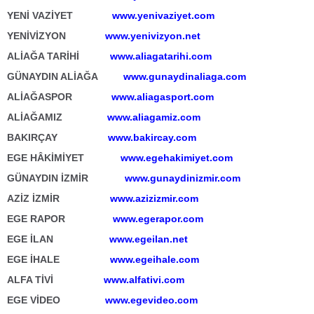
YENİ VAZİYET
www.yenivaziyet.com
YENİVİZYON
www.yenivizyon.net
ALİAĞA TARİHİ
www.aliagatarihi.com
GÜNAYDIN ALİAĞA
www.gunaydinaliaga.com
ALİAĞASPOR
www.aliagasport.com
ALİAĞAMIZ
www.aliagamiz.com
BAKIRÇAY
www.bakircay.com
EGE HÂKİMİYET
www.egehakimiyet.com
GÜNAYDIN İZMİR
www.gunaydinizmir.com
AZİZ İZMİR
www.azizizmir.com
EGE RAPOR
www.egerapor.com
EGE İLAN
www.egeilan.net
EGE İHALE
www.egeihale.com
ALFA TİVİ
www.alfativi.com
EGE VİDEO
www.egevideo.com