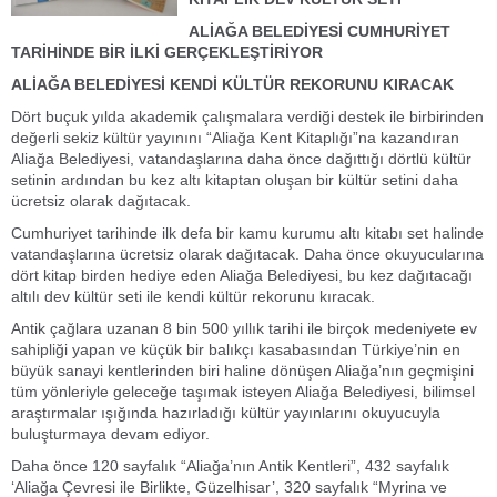
ALİAĞA BELEDİYESİ CUMHURİYET
TARİHİNDE BİR İLKİ GERÇEKLEŞTİRİYOR
ALİAĞA BELEDİYESİ KENDİ KÜLTÜR REKORUNU KIRACAK
Dört buçuk yılda akademik çalışmalara verdiği destek ile birbirinden
değerli sekiz kültür yayınını “Aliağa Kent Kitaplığı”na kazandıran
Aliağa Belediyesi, vatandaşlarına daha önce dağıttığı dörtlü kültür
setinin ardından bu kez altı kitaptan oluşan bir kültür setini daha
ücretsiz olarak dağıtacak.
Cumhuriyet tarihinde ilk defa bir kamu kurumu altı kitabı set halinde
vatandaşlarına ücretsiz olarak dağıtacak. Daha önce okuyucularına
dört kitap birden hediye eden Aliağa Belediyesi, bu kez dağıtacağı
altılı dev kültür seti ile kendi kültür rekorunu kıracak.
Antik çağlara uzanan 8 bin 500 yıllık tarihi ile birçok medeniyete ev
sahipliği yapan ve küçük bir balıkçı kasabasından Türkiye’nin en
büyük sanayi kentlerinden biri haline dönüşen Aliağa’nın geçmişini
tüm yönleriyle geleceğe taşımak isteyen Aliağa Belediyesi, bilimsel
araştırmalar ışığında hazırladığı kültür yayınlarını okuyucuyla
buluşturmaya devam ediyor.
Daha önce 120 sayfalık “Aliağa’nın Antik Kentleri”, 432 sayfalık
‘Aliağa Çevresi ile Birlikte, Güzelhisar’, 320 sayfalık “Myrina ve