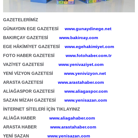
GAZETELERİMİZ
GÜNAYDIN EGE GAZETESİ
www.gunaydinege.net
BAKIRÇAY GAZETESİ
www.bakircay.com
EGE HÂKİMİYET GAZETESİ
www.egehakimiyet.com
FOTO HABER GAZETESİ
www.fotohaber.com.tr
VAZİYET GAZETESİ
www.yenivaziyet.com
YENİ VİZYON GAZETESİ
www.yenivizyon.net
ARASTA GAZETESİ
www.arastahaber.com
ALİAĞASPOR GAZETESİ
www.aliagaspor.com
SAZAN MİZAH GAZETESİ
www.yenisazan.com
İNTERNET SİTELERİ İÇİN TIKLAYINIZ
ALİAĞA HABER
www.aliagahaber.com
ARASTA HABER
www.arastahaber.com
YENİ SAZAN
www.yenisazan.com