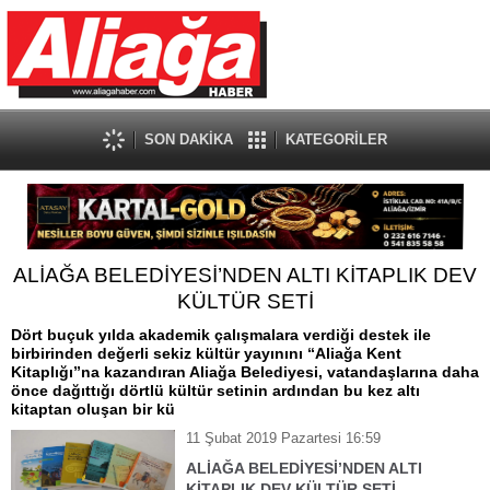
SON DAKİKA
KATEGORİLER
ALİAĞA BELEDİYESİ’NDEN ALTI KİTAPLIK DEV
KÜLTÜR SETİ
Dört buçuk yılda akademik çalışmalara verdiği destek ile
birbirinden değerli sekiz kültür yayınını “Aliağa Kent
Kitaplığı”na kazandıran Aliağa Belediyesi, vatandaşlarına daha
önce dağıttığı dörtlü kültür setinin ardından bu kez altı
kitaptan oluşan bir kü
11 Şubat 2019 Pazartesi 16:59
ALİAĞA BELEDİYESİ’NDEN ALTI
KİTAPLIK DEV KÜLTÜR SETİ