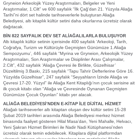
Gryneion Arkeolojik Yüzey Araştırmaları, Belgeler ve Yeni
Araştırmalar, 1.Cilt” ve 600 sayfalık “İlk Çağ’dan 21. Yüzyıla Aliağa
Tarihi”ni dört set halinde tarihseverlerle buluşturan Aliağa
Belediyesi, altı kitaplık kültür setini daha okurlarına ücretsiz olarak
dağıtacak.
BİN 822 SAYFALIK DEV SET ALİAĞALILARLA BULUŞUYOR
Altı kitaplık kültür setinin içerisinde 400 sayfalık ‘Arkeoloji, Tarih,
Coğrafya, Turizm ve Kültürüyle Geçmişten Günümüze 1.Aliağa
Sempozyumu’, 446 sayfalık “Myrina ve Gryneion, Arkeolojik Yüzey
Araştırmaları, Son Araştırmalar ve Disiplinler Arası Çalışmalar,
2.Cilt”, 432 sayfalık ‘Aliağa Çevresi ile Birlikte, Güzelhisar’
Düzeltilmiş 3.Baskı, 215 sayfalık “Tapu Tahrir Defterlerine Göre 16.
Yüzyılda Güzelhisar”, 247 sayfalık “Seyyahların İzinde Aliağa ve
Çevresi 17-20. Yüzyıl” ile Aliağa Kent Kitaplığı’nın çocuk serisine ait
ilk çocuk kitabı olan “Aliağa ve Çevresinde Oynanan Geçmişten
Günümüze Çocuk Oyunları” kitabı yer alacak.
ALİAĞA BELEDİYESİ’NDEN E-KİTAP İLE DİJİTAL HİZMET
Aliağalı tarihseverler altı kitaptan oluşan dev kültür setini 15-28
Şubat 2019 tarihleri arasında Aliağa Belediyesi merkez hizmet
binasında faaliyet gösteren Hilal Masa’dan, Yeni Mahalle, Helvacı,
Yeni Şakran Hizmet Birimleri ile Nadir Nadi Kütüphanesi’nden
ücretsiz olarak temin edebilecek. Kitaplara dijital platformdan