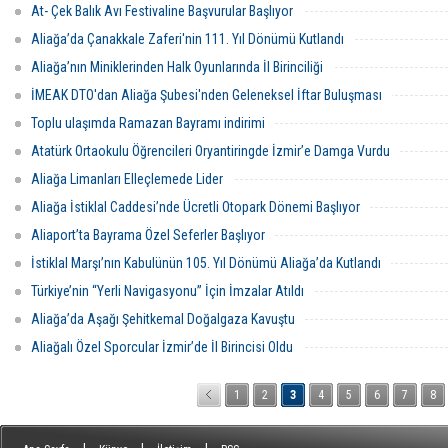
At- Çek Balık Avı Festivaline Başvurular Başlıyor
Aliağa’da Çanakkale Zaferi'nin 111. Yıl Dönümü Kutlandı
Aliağa’nın Miniklerinden Halk Oyunlarında İl Birinciliği
İMEAK DTO'dan Aliağa Şubesi'nden Geleneksel İftar Buluşması
Toplu ulaşımda Ramazan Bayramı indirimi
Atatürk Ortaokulu Öğrencileri Oryantiringde İzmir’e Damga Vurdu
Aliağa Limanları Elleçlemede Lider
Aliağa İstiklal Caddesi’nde Ücretli Otopark Dönemi Başlıyor
Aliaport’ta Bayrama Özel Seferler Başlıyor
İstiklal Marşı’nın Kabulünün 105. Yıl Dönümü Aliağa’da Kutlandı
Türkiye’nin “Yerli Navigasyonu” İçin İmzalar Atıldı
Aliağa’da Aşağı Şehitkemal Doğalgaza Kavuştu
Aliağalı Özel Sporcular İzmir’de İl Birincisi Oldu
1
2
3
4
5
6
7
8