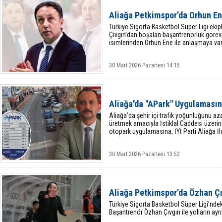
Aliağa Petkimspor’da Orhun E
Türkiye Sigorta Basketbol Süper Ligi eki
Çıvgın’dan boşalan başantrenörlük görev
isimlerinden Orhun Ene ile anlaşmaya var
30 Mart 2026 Pazartesi 14:15
Aliağa'da "APark" Uygulamasına
Aliağa’da şehir içi trafik yoğunluğunu 
üretmek amacıyla İstiklal Caddesi üzerind
otopark uygulamasına, İYİ Parti Aliağa İl
30 Mart 2026 Pazartesi 13:52
Aliağa Petkimspor’da Özhan Ç
Türkiye Sigorta Basketbol Süper Ligi’ndek
Başantrenör Özhan Çıvgın ile yolların ayr