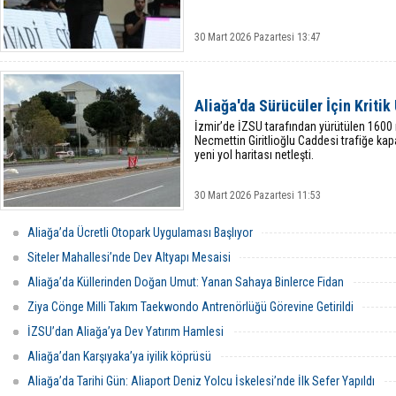
30 Mart 2026 Pazartesi 13:47
Aliağa'da Sürücüler İçin Kritik
İzmir’de İZSU tarafından yürütülen 1600
Necmettin Giritlioğlu Caddesi trafiğe ka
yeni yol haritası netleşti.
30 Mart 2026 Pazartesi 11:53
Aliağa’da Ücretli Otopark Uygulaması Başlıyor
Siteler Mahallesi’nde Dev Altyapı Mesaisi
Aliağa’da Küllerinden Doğan Umut: Yanan Sahaya Binlerce Fidan
Ziya Cönge Milli Takım Taekwondo Antrenörlüğü Görevine Getirildi
İZSU’dan Aliağa’ya Dev Yatırım Hamlesi
Aliağa’dan Karşıyaka’ya iyilik köprüsü
Aliağa’da Tarihi Gün: Aliaport Deniz Yolcu İskelesi’nde İlk Sefer Yapıldı