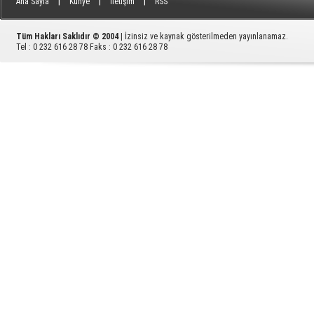
|
|
|
Ana Sayfa
Künye
İletişim
RSS
Tüm Hakları Saklıdır © 2004
| İzinsiz ve kaynak gösterilmeden yayınlanamaz.
Tel : 0 232 616 28 78 Faks : 0 232 616 28 78