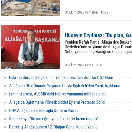
04 Ekim 2025 Cumartesi 11:32
Hüseyin Eryılmaz: “Bu plan, Ga
Yeniden Refah Partisi Aliağa İlçe Başkan
Devletleri'nde soykırım destekçisi Donal
Netanyahu'nun açıkladığı sözde barış planın
03 Ekim 2025 Cuma 10:08
Eski Tip Sürücü Belgelerinin Yenilenmesi İçin Son Tarih 31 Ekim
Aliağa’da Okul Önünde Yaşanan Olayla İlgili Veli’den Yazılı Açıklama
İzmir İtfaiyesi, ALOSBİ’deki fabrika yangınına müdahale etti
Aliağa'da Öğretmene Yönelik Şiddet Eylemi Protesto Edildi
CHP Aliağa'da Barış Eroğlu Dönemi Başladı!
Sinem Kaya "Boyun eğmeyeceğiz, zafer bizim olacak"
Petrol-İş Aliağa Şubesi 12. Olağan Genel Kurulu Yapıldı