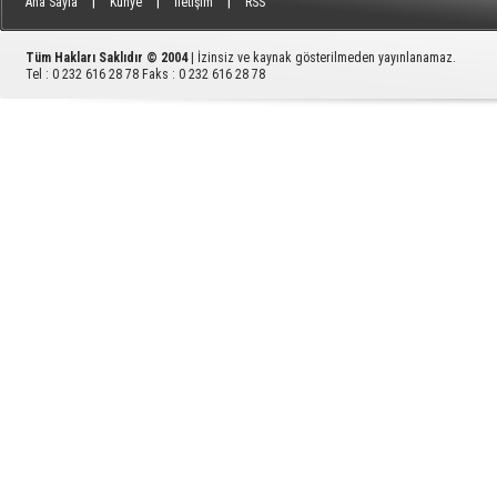
|
|
|
Ana Sayfa
Künye
İletişim
RSS
Tüm Hakları Saklıdır © 2004
| İzinsiz ve kaynak gösterilmeden yayınlanamaz.
Tel : 0 232 616 28 78 Faks : 0 232 616 28 78