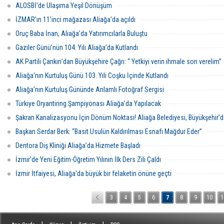
ALOSBİ’de Ulaşıma Yeşil Dönüşüm
İZMAR’ın 11’inci mağazası Aliağa’da açıldı
Oruç Baba İnan, Aliağa’da Yatırımcılarla Buluştu
Gaziler Günü’nün 104. Yılı Aliağa’da Kutlandı
AK Partili Çankırı’dan Büyükşehire Çağrı: “ Yetkiyi verin ihmale son verelim”
Aliağa'nın Kurtuluş Günü 103. Yılı Coşku İçinde Kutlandı
Aliağa’nın Kurtuluş Gününde Anlamlı Fotoğraf Sergisi
Türkiye Oryantiring Şampiyonası Aliağa’da Yapılacak
Şakran Kanalizasyonu İçin Dönüm Noktası! Aliağa Belediyesi, Büyükşehir’de
Başkan Serdar Berk: “Basit Usulün Kaldırılması Esnafı Mağdur Eder”
Dentora Diş Kliniği Aliağa’da Hizmete Başladı
İzmir’de Yeni Eğitim-Öğretim Yılının İlk Ders Zili Çaldı
İzmir İtfaiyesi, Aliağa’da büyük bir felaketin önüne geçti
3
4
5
6
7
8
9
10
1