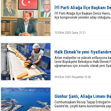
İYİ Parti Aliağa İlçe Başkanı 
İYİ Parti Aliağa İlçe Başkanı Deniz Hanc
ilçe kongresinde yeniden aday olduğunu y
10 Ekim 2025 Cuma 15:21
Halk Ekmek’te yeni fiyatlandı
Artan maliyetler ve yüksek enflasyona 
İzmir Büyükşehir Belediyesi Halk Ekmek F
uğramaması için zorunlu olarak yeni fiyat
09 Ekim 2025 Perşembe 15:02
Günhur Şanlı, Aliağa Limanı Ba
Cumhurbaşkanı Recep Tayyip Erdoğan’ın
Gazete’de, çeşitli kamu kurumlarında yapı