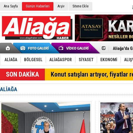
Ana Sayfa
Günün Haberleri
Arşiv
Sitene Ekle
Menemen FK
Aliağa'da G
Çandarlı’n
Furkan Yön
Chp Aliağa
ALİAĞA
BÖLGESEL
ALİAĞASPOR
SİYASET
EKONOMİ
ALIŞ
AK Parti Al
SOCAR Türk
SON DAKİKA
Konut satışları artıyor, fiyatlar 
Trafiği dur
Alto, İnşaa
TÜVTÜRK’te
ALİAĞA
Aliağa'daki
Chp Aliağa'
Dikili'de D
Helvacı’nın
Aliağa-Midi