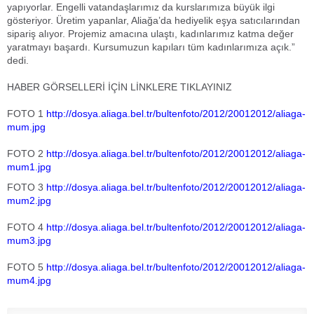
yapıyorlar. Engelli vatandaşlarımız da kurslarımıza büyük ilgi
gösteriyor. Üretim yapanlar, Aliağa’da hediyelik eşya satıcılarından
sipariş alıyor. Projemiz amacına ulaştı, kadınlarımız katma değer
yaratmayı başardı. Kursumuzun kapıları tüm kadınlarımıza açık.”
dedi.
HABER GÖRSELLERİ İÇİN LİNKLERE TIKLAYINIZ
FOTO 1
http://dosya.aliaga.bel.tr/bultenfoto/2012/20012012/aliaga-
mum.jpg
FOTO 2
http://dosya.aliaga.bel.tr/bultenfoto/2012/20012012/aliaga-
mum1.jpg
FOTO 3
http://dosya.aliaga.bel.tr/bultenfoto/2012/20012012/aliaga-
mum2.jpg
FOTO 4
http://dosya.aliaga.bel.tr/bultenfoto/2012/20012012/aliaga-
mum3.jpg
FOTO 5
http://dosya.aliaga.bel.tr/bultenfoto/2012/20012012/aliaga-
mum4.jpg