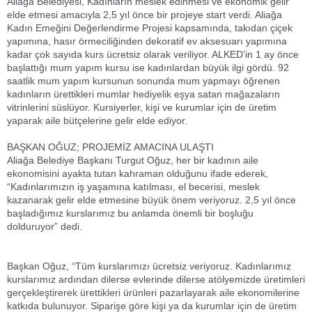
Aliağa Belediyesi, Kadınların meslek edinmesi ve ekonomik gelir
elde etmesi amacıyla 2,5 yıl önce bir projeye start verdi. Aliağa
Kadın Emeğini Değerlendirme Projesi kapsamında, takıdan çiçek
yapımına, hasır örmeciliğinden dekoratif ev aksesuarı yapımına
kadar çok sayıda kurs ücretsiz olarak veriliyor. ALKED’in 1 ay önce
başlattığı mum yapım kursu ise kadınlardan büyük ilgi gördü. 92
saatlik mum yapım kursunun sonunda mum yapmayı öğrenen
kadınların ürettikleri mumlar hediyelik eşya satan mağazaların
vitrinlerini süslüyor. Kursiyerler, kişi ve kurumlar için de üretim
yaparak aile bütçelerine gelir elde ediyor.
BAŞKAN OĞUZ; PROJEMİZ AMACINA ULAŞTI
Aliağa Belediye Başkanı Turgut Oğuz, her bir kadının aile
ekonomisini ayakta tutan kahraman olduğunu ifade ederek,
“Kadınlarımızın iş yaşamına katılması, el becerisi, meslek
kazanarak gelir elde etmesine büyük önem veriyoruz. 2,5 yıl önce
başladığımız kurslarımız bu anlamda önemli bir boşluğu
dolduruyor” dedi.
Başkan Oğuz, “Tüm kurslarımızı ücretsiz veriyoruz. Kadınlarımız
kurslarımız ardından dilerse evlerinde dilerse atölyemizde üretimleri
gerçekleştirerek ürettikleri ürünleri pazarlayarak aile ekonomilerine
katkıda bulunuyor. Siparişe göre kişi ya da kurumlar için de üretim