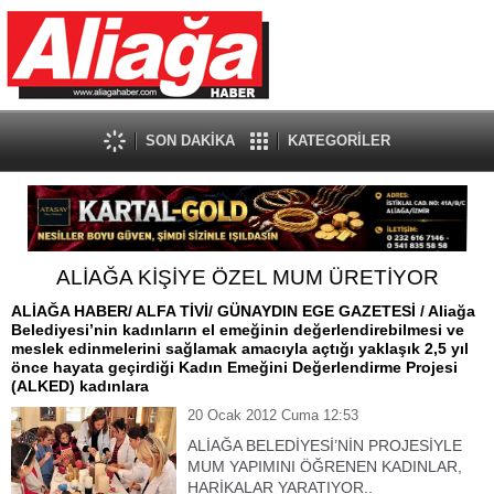
SON DAKİKA
KATEGORİLER
ALİAĞA KİŞİYE ÖZEL MUM ÜRETİYOR
ALİAĞA HABER/ ALFA TİVİ/ GÜNAYDIN EGE GAZETESİ / Aliağa
Belediyesi’nin kadınların el emeğinin değerlendirebilmesi ve
meslek edinmelerini sağlamak amacıyla açtığı yaklaşık 2,5 yıl
önce hayata geçirdiği Kadın Emeğini Değerlendirme Projesi
(ALKED) kadınlara
20 Ocak 2012 Cuma 12:53
ALİAĞA BELEDİYESİ’NİN PROJESİYLE
MUM YAPIMINI ÖĞRENEN KADINLAR,
HARİKALAR YARATIYOR..