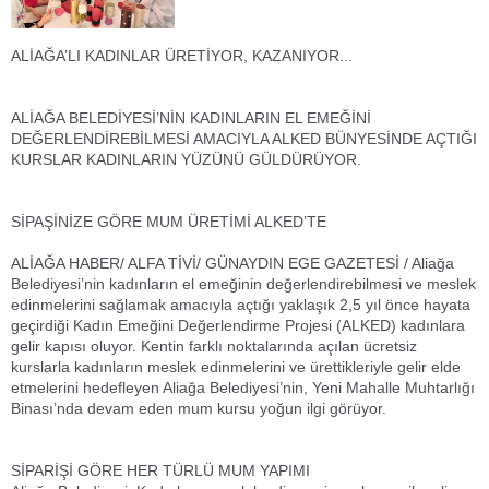
ALİAĞA’LI KADINLAR ÜRETİYOR, KAZANIYOR...
ALİAĞA BELEDİYESİ’NİN KADINLARIN EL EMEĞİNİ
DEĞERLENDİREBİLMESİ AMACIYLA ALKED BÜNYESİNDE AÇTIĞI
KURSLAR KADINLARIN YÜZÜNÜ GÜLDÜRÜYOR.
SİPAŞİNİZE GÖRE MUM ÜRETİMİ ALKED’TE
ALİAĞA HABER/ ALFA TİVİ/ GÜNAYDIN EGE GAZETESİ / Aliağa
Belediyesi’nin kadınların el emeğinin değerlendirebilmesi ve meslek
edinmelerini sağlamak amacıyla açtığı yaklaşık 2,5 yıl önce hayata
geçirdiği Kadın Emeğini Değerlendirme Projesi (ALKED) kadınlara
gelir kapısı oluyor. Kentin farklı noktalarında açılan ücretsiz
kurslarla kadınların meslek edinmelerini ve ürettikleriyle gelir elde
etmelerini hedefleyen Aliağa Belediyesi’nin, Yeni Mahalle Muhtarlığı
Binası’nda devam eden mum kursu yoğun ilgi görüyor.
SİPARİŞİ GÖRE HER TÜRLÜ MUM YAPIMI