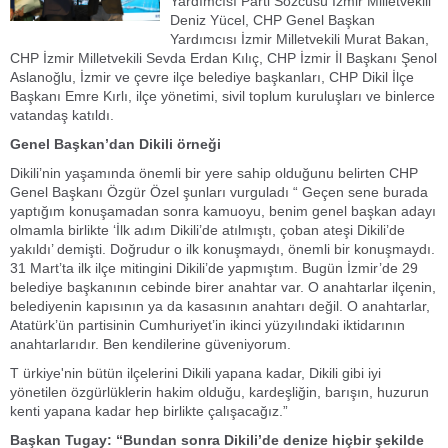
Yardımcısı Parti Sözcüsü İzmir Milletvekili
Deniz Yücel, CHP Genel Başkan
Yardımcısı İzmir Milletvekili Murat Bakan,
CHP İzmir Milletvekili Sevda Erdan Kılıç, CHP İzmir İl Başkanı Şenol
Aslanoğlu, İzmir ve çevre ilçe belediye başkanları, CHP Dikil İlçe
Başkanı Emre Kırlı, ilçe yönetimi, sivil toplum kuruluşları ve binlerce
vatandaş katıldı.
Genel Başkan’dan Dikili örneği
Dikili’nin yaşamında önemli bir yere sahip olduğunu belirten CHP
Genel Başkanı Özgür Özel şunları vurguladı “ Geçen sene burada
yaptığım konuşamadan sonra kamuoyu, benim genel başkan adayı
olmamla birlikte ‘İlk adım Dikili’de atılmıştı, çoban ateşi Dikili’de
yakıldı’ demişti. Doğrudur o ilk konuşmaydı, önemli bir konuşmaydı.
31 Mart’ta ilk ilçe mitingini Dikili’de yapmıştım. Bugün İzmir’de 29
belediye başkanının cebinde birer anahtar var. O anahtarlar ilçenin,
belediyenin kapısının ya da kasasının anahtarı değil. O anahtarlar,
Atatürk’ün partisinin Cumhuriyet’in ikinci yüzyılındaki iktidarının
anahtarlarıdır. Ben kendilerine güveniyorum.
T ürkiye'nin bütün ilçelerini Dikili yapana kadar, Dikili gibi iyi
yönetilen özgürlüklerin hakim olduğu, kardeşliğin, barışın, huzurun
kenti yapana kadar hep birlikte çalışacağız.”
Başkan Tugay: “Bundan sonra Dikili’de denize hiçbir şekilde