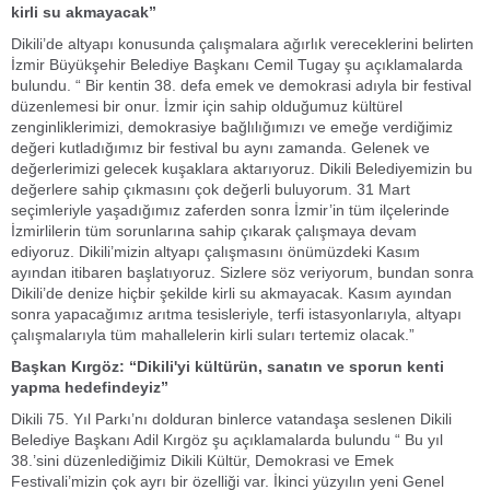
kirli su akmayacak”
Dikili’de altyapı konusunda çalışmalara ağırlık vereceklerini belirten
İzmir Büyükşehir Belediye Başkanı Cemil Tugay şu açıklamalarda
bulundu. “ Bir kentin 38. defa emek ve demokrasi adıyla bir festival
düzenlemesi bir onur. İzmir için sahip olduğumuz kültürel
zenginliklerimizi, demokrasiye bağlılığımızı ve emeğe verdiğimiz
değeri kutladığımız bir festival bu aynı zamanda. Gelenek ve
değerlerimizi gelecek kuşaklara aktarıyoruz. Dikili Belediyemizin bu
değerlere sahip çıkmasını çok değerli buluyorum. 31 Mart
seçimleriyle yaşadığımız zaferden sonra İzmir’in tüm ilçelerinde
İzmirlilerin tüm sorunlarına sahip çıkarak çalışmaya devam
ediyoruz. Dikili’mizin altyapı çalışmasını önümüzdeki Kasım
ayından itibaren başlatıyoruz. Sizlere söz veriyorum, bundan sonra
Dikili’de denize hiçbir şekilde kirli su akmayacak. Kasım ayından
sonra yapacağımız arıtma tesisleriyle, terfi istasyonlarıyla, altyapı
çalışmalarıyla tüm mahallelerin kirli suları tertemiz olacak.”
Başkan Kırgöz: “Dikili'yi kültürün, sanatın ve sporun kenti
yapma hedefindeyiz”
Dikili 75. Yıl Parkı’nı dolduran binlerce vatandaşa seslenen Dikili
Belediye Başkanı Adil Kırgöz şu açıklamalarda bulundu “ Bu yıl
38.’sini düzenlediğimiz Dikili Kültür, Demokrasi ve Emek
Festivali’mizin çok ayrı bir özelliği var. İkinci yüzyılın yeni Genel