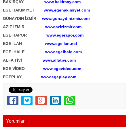
BAKIRÇAY
www.bakircay.com
EGE HÂKİMİYET
www.egehakimiyet.com
GÜNAYDIN İZMİR
www.gunaydinizmir.com
AZİZ İZMİR
www.azizizmir.com
EGE RAPOR
www.egerapor.com
EGE İLAN
www.egeilan.net
EGE İHALE
www.egeihale.com
ALFA TİVİ
www.alfativi.com
EGE VİDEO
www.egevideo.com
EGEPLAY
www.egeplay.com
Yorumlar