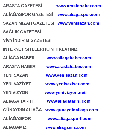
ARASTA GAZETESİ
www.arastahaber.com
ALİAĞASPOR GAZETESİ
www.aliagaspor.com
SAZAN MİZAH GAZETESİ
www.yenisazan.com
SAĞLIK GAZETESİ
VİVA İNDİRİM GAZETESİ
İNTERNET SİTELERİ İÇİN TIKLAYINIZ
ALİAĞA HABER
www.aliagahaber.com
ARASTA HABER
www.arastahaber.com
YENİ SAZAN
www.yenisazan.com
YENİ VAZİYET
www.yenivaziyet.com
YENİVİZYON
www.yenivizyon.net
ALİAĞA TARİHİ
www.aliagatarihi.com
GÜNAYDIN ALİAĞA
www.gunaydinaliaga.com
ALİAĞASPOR
www.aliagasport.com
ALİAĞAMIZ
www.aliagamiz.com