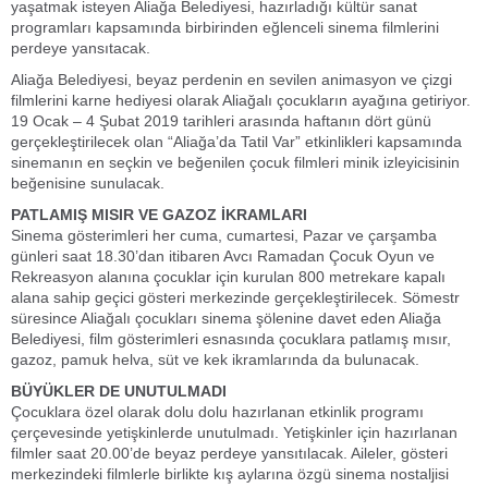
yaşatmak isteyen Aliağa Belediyesi, hazırladığı kültür sanat
programları kapsamında birbirinden eğlenceli sinema filmlerini
perdeye yansıtacak.
Aliağa Belediyesi, beyaz perdenin en sevilen animasyon ve çizgi
filmlerini karne hediyesi olarak Aliağalı çocukların ayağına getiriyor.
19 Ocak – 4 Şubat 2019 tarihleri arasında haftanın dört günü
gerçekleştirilecek olan “Aliağa’da Tatil Var” etkinlikleri kapsamında
sinemanın en seçkin ve beğenilen çocuk filmleri minik izleyicisinin
beğenisine sunulacak.
PATLAMIŞ MISIR VE GAZOZ İKRAMLARI
Sinema gösterimleri her cuma, cumartesi, Pazar ve çarşamba
günleri saat 18.30’dan itibaren Avcı Ramadan Çocuk Oyun ve
Rekreasyon alanına çocuklar için kurulan 800 metrekare kapalı
alana sahip geçici gösteri merkezinde gerçekleştirilecek. Sömestr
süresince Aliağalı çocukları sinema şölenine davet eden Aliağa
Belediyesi, film gösterimleri esnasında çocuklara patlamış mısır,
gazoz, pamuk helva, süt ve kek ikramlarında da bulunacak.
BÜYÜKLER DE UNUTULMADI
Çocuklara özel olarak dolu dolu hazırlanan etkinlik programı
çerçevesinde yetişkinlerde unutulmadı. Yetişkinler için hazırlanan
filmler saat 20.00’de beyaz perdeye yansıtılacak. Aileler, gösteri
merkezindeki filmlerle birlikte kış aylarına özgü sinema nostaljisi