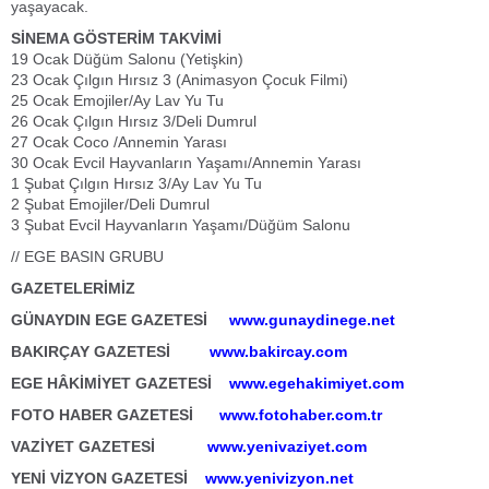
yaşayacak.
SİNEMA GÖSTERİM TAKVİMİ
19 Ocak Düğüm Salonu (Yetişkin)
23 Ocak Çılgın Hırsız 3 (Animasyon Çocuk Filmi)
25 Ocak Emojiler/Ay Lav Yu Tu
26 Ocak Çılgın Hırsız 3/Deli Dumrul
27 Ocak Coco /Annemin Yarası
30 Ocak Evcil Hayvanların Yaşamı/Annemin Yarası
1 Şubat Çılgın Hırsız 3/Ay Lav Yu Tu
2 Şubat Emojiler/Deli Dumrul
3 Şubat Evcil Hayvanların Yaşamı/Düğüm Salonu
// EGE BASIN GRUBU
GAZETELERİMİZ
GÜNAYDIN EGE GAZETESİ
www.gunaydinege.net
BAKIRÇAY GAZETESİ
www.bakircay.com
EGE HÂKİMİYET GAZETESİ
www.egehakimiyet.com
FOTO HABER GAZETESİ
www.fotohaber.com.tr
VAZİYET GAZETESİ
www.yenivaziyet.com
YENİ VİZYON GAZETESİ
www.yenivizyon.net