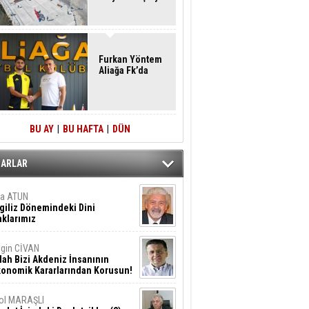
Furkan Yöntem
Aliağa Fk’da
BU AY
|
BU HAFTA
|
DÜN
ZARLAR
ta ATUN
giliz Dönemindeki Dini
klarımız
gin CİVAN
lah Bizi Akdeniz İnsanının
konomik Kararlarından Korusun!
ol MARAŞLI