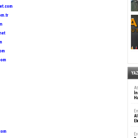
et.com
om.tr
om
net
om
com
com
YA
A
İn
Ha
En
Al
E
.com
Er