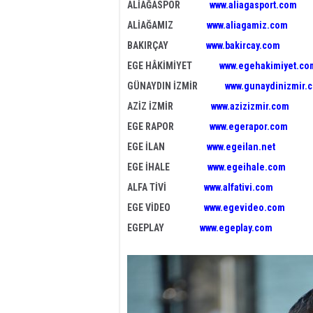
ALİAĞASPOR
www.aliagasport.com
ALİAĞAMIZ
www.aliagamiz.com
BAKIRÇAY
www.bakircay.com
EGE HÂKİMİYET
www.egehakimiyet.co
GÜNAYDIN İZMİR
www.gunaydinizmir.
AZİZ İZMİR
www.azizizmir.com
EGE RAPOR
www.egerapor.com
EGE İLAN
www.egeilan.net
EGE İHALE
www.egeihale.com
ALFA TİVİ
www.alfativi.com
EGE VİDEO
www.egevideo.com
EGEPLAY
www.egeplay.com