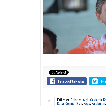
Facebook'ta Paylaş
Twe
Etiketler:
Balçova
,
Çiğli
,
Gaziemir
,
Ka
Buca
,
Çeşme
,
Dikili
,
Foça
,
Karaburun