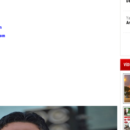
De
Ya
Ar
m
com
VİD
A