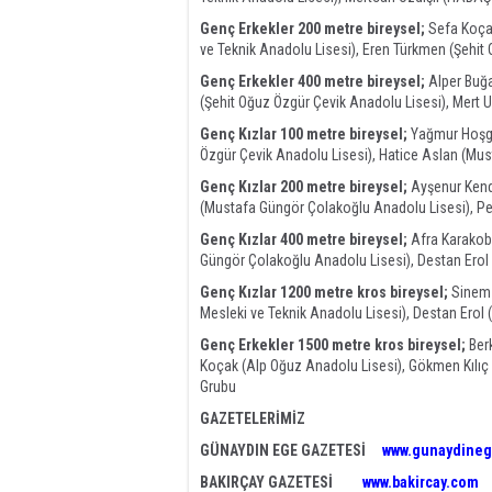
Genç Erkekler 200 metre bireysel;
Sefa Koçak
ve Teknik Anadolu Lisesi), Eren Türkmen (Şehit
Genç Erkekler 400 metre bireysel;
Alper Buğa
(Şehit Oğuz Özgür Çevik Anadolu Lisesi), Mert 
Genç Kızlar 100 metre bireysel;
Yağmur Hoşgez
Özgür Çevik Anadolu Lisesi), Hatice Aslan (Mu
Genç Kızlar 200 metre bireysel;
Ayşenur Kendi
(Mustafa Güngör Çolakoğlu Anadolu Lisesi), Per
Genç Kızlar 400 metre bireysel;
Afra Karakoba
Güngör Çolakoğlu Anadolu Lisesi), Destan Erol (İ
Genç Kızlar 1200 metre kros bireysel;
Sinem 
Mesleki ve Teknik Anadolu Lisesi), Destan Erol (
Genç Erkekler 1500 metre kros bireysel;
Berk
Koçak (Alp Oğuz Anadolu Lisesi), Gökmen Kılıç 
Grubu
GAZETELERİMİZ
GÜNAYDIN EGE GAZETESİ
www.gunaydineg
BAKIRÇAY GAZETESİ
www.bakircay.com