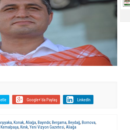
etle
Google+'da Paylaş
LinkedIn
rşıyaka
,
Konak
,
Aliağa
,
Bayındır
,
Bergama
,
Beydağ
,
Bornova
,
,
Kemalpaşa
,
Kınık
,
Yeni Vizyon Gazetesi
,
Aliağa