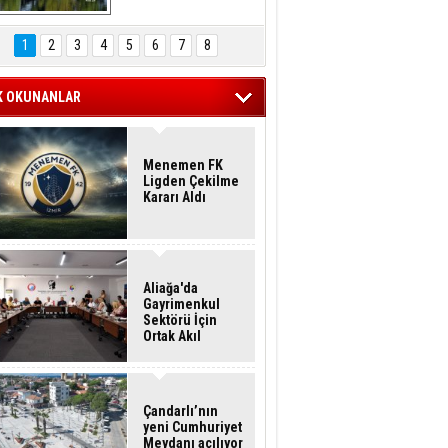
Hasan Eser'in 
Objektifinden
1
2
3
4
5
6
7
8
K OKUNANLAR
Menemen FK
Ligden Çekilme
Kararı Aldı
Aliağa'da
Gayrimenkul
Sektörü İçin
Ortak Akıl
Buluşması
Çandarlı’nın
yeni Cumhuriyet
Meydanı açılıyor