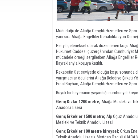
Müdürlüğü ile Aliağa Gençlik Hizmetleri ve Spor
yanı sıra Aliağa Engelliler Rehabilitasyon Derneğ
Her yıl geleneksel olarak düzenlenen koşu Alia
Hükümet Caddesi güzergâhından Cumhuriyet Meyda
mücadele örneği sergilerken Aliağa Engelliler R
Bayraklarıyla koşuya katıldı.
Rekabetin üst seviyede olduğu koşu sonunda der
yarışmacılar ödüllerini Aliağa Belediye Şirketi 
Erdal Bayhan, Aliağa Gençlik Hizmetleri ve Spor
Büyük bir heyecanın yaşandığı cumhuriyet koşus
Genç Kızlar 1200 metre;
Aliağa Mesleki ve Tek
Anadolu Lisesi
Genç Erkekler 1500 metre;
Alp Oğuz Anadolu L
Mesleki ve Teknik Anadolu Lisesi
Genç Erkekler 100 metre bireysel;
Orkun Enes
Teknik Anadolu Lisesi), Mertcan Özdişli (HABAŞ