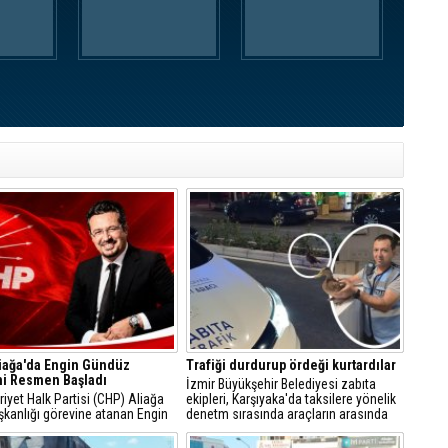
iağa'da Engin Gündüz
Trafiği durdurup ördeği kurtardılar
i Resmen Başladı
İzmir Büyükşehir Belediyesi zabıta
yet Halk Partisi (CHP) Aliağa
ekipleri, Karşıyaka'da taksilere yönelik
şkanlığı görevine atanan Engin
denetm sırasında araçların arasında
, sosyal medya hesabından
kalan yeşilbaşlı dişi ördeği fark ederek
 açıklamayla yeni döneme ilişkin
trafiği durdurdu.