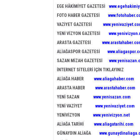
EGE HÂKİMİYET GAZETESİ
www.egehakimiy
FOTO HABER GAZETESİ
www.fotohaber.c
VAZİYET GAZETESİ
www.yenivaziyet.c
YENİ VİZYON GAZETESİ
www.yenivizyon.
ARASTA GAZETESİ
www.arastahaber.c
ALİAĞASPOR GAZETESİ
www.aliagaspor.
SAZAN MİZAH GAZETESİ
www.yenisazan.
İNTERNET SİTELERİ İÇİN TIKLAYINIZ
ALİAĞA HABER
www.aliagahaber.com
ARASTA HABER
www.arastahaber.com
YENİ SAZAN
www.yenisazan.com
YENİ VAZİYET
www.yenivaziyet.com
YENİVİZYON
www.yenivizyon.net
ALİAĞA TARİHİ
www.aliagatarihi.com
GÜNAYDIN ALİAĞA
www.gunaydinaliaga