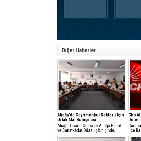
Diğer Haberler
Aliağa'da Gayrimenkul Sektörü İçin
Chp Al
Ortak Akıl Buluşması
Dönem
Aliağa Ticaret Odası ile Aliağa Esnaf
Cumhuri
ve Sanatkârlar Odası iş birliğinde,
İlçe Ba
ilçede faaliyet gösteren gayrimenkul
Gündüz
danışmanlarıyla sektörel istişare
yaptığı