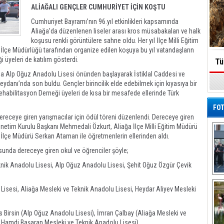
ALİAĞALI GENÇLER CUMHURİYET İÇİN KOŞTU
Cumhuriyet Bayramı’nın 96.yıl etkinlikleri kapsamında
Aliağa’da düzenlenen liseler arası kros müsabakaları ve halk
koşusu renkli görüntülere sahne oldu. Her yıl İlçe Milli Eğitim
 İlçe Müdürlüğü tarafından organize edilen koşuya bu yıl vatandaşların
i üyeleri de katılım gösterdi.
Tü
ğa Alp Oğuz Anadolu Lisesi önünden başlayarak İstiklal Caddesi ve
nı’nda son buldu. Gençler birincilik elde edebilmek için kıyasıya bir
ehabilitasyon Derneği üyeleri de kısa bir mesafede ellerinde Türk
FOT
eceye giren yarışmacılar için ödül töreni düzenlendi. Dereceye giren
Yönetim Kurulu Başkanı Mehmedali Özkurt, Aliağa İlçe Milli Eğitim Müdürü
 İlçe Müdürü Serkan Ataman ile öğretmenlerin ellerinden aldı.
unda dereceye giren okul ve öğrenciler şöyle;
nik Anadolu Lisesi, Alp Oğuz Anadolu Lisesi, Şehit Oğuz Özgür Çevik
De
Al
isesi, Aliağa Mesleki ve Teknik Anadolu Lisesi, Heydar Aliyev Mesleki
 Birsin (Alp Oğuz Anadolu Lisesi), İmran Çalbay (Aliağa Mesleki ve
 Hamdi Başaran Mesleki ve Teknik Anadolu Lisesi)