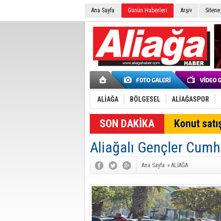
Ana Sayfa
Günün Haberleri
Arşiv
Sitene
ALİAĞA
BÖLGESEL
ALİAĞASPOR
Konut satış
Aliağalı Gençler Cumhu
Ana Sayfa
»
ALİAĞA