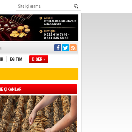
ı
IK
EĞİTİM
DİĞER »
pıldı
 Toplandı
A.Ş.’Ye İletti
Çağrısı
E ÇIKANLAR
 hızlı müdahale
'ye Geçti