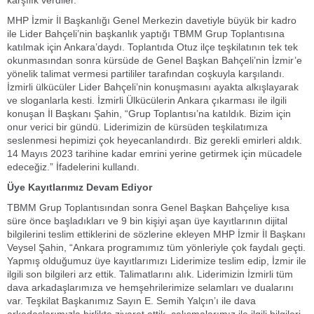
karşılık verdiler.
MHP İzmir İl Başkanlığı Genel Merkezin davetiyle büyük bir kadro
ile Lider Bahçeli’nin başkanlık yaptığı TBMM Grup Toplantısına
katılmak için Ankara’daydı. Toplantıda Otuz ilçe teşkilatının tek tek
okunmasından sonra kürsüde de Genel Başkan Bahçeli’nin İzmir’e
yönelik talimat vermesi partililer tarafından coşkuyla karşılandı.
İzmirli ülkücüler Lider Bahçeli’nin konuşmasını ayakta alkışlayarak
ve sloganlarla kesti. İzmirli Ülkücülerin Ankara çıkarması ile ilgili
konuşan İl Başkanı Şahin, “Grup Toplantısı’na katıldık. Bizim için
onur verici bir gündü. Liderimizin de kürsüden teşkilatımıza
seslenmesi hepimizi çok heyecanlandırdı. Biz gerekli emirleri aldık.
14 Mayıs 2023 tarihine kadar emrini yerine getirmek için mücadele
edeceğiz.” İfadelerini kullandı.
Üye Kayıtlarımız Devam Ediyor
TBMM Grup Toplantısından sonra Genel Başkan Bahçeliye kısa
süre önce başladıkları ve 9 bin kişiyi aşan üye kayıtlarının dijital
bilgilerini teslim ettiklerini de sözlerine ekleyen MHP İzmir İl Başkanı
Veysel Şahin, “Ankara programımız tüm yönleriyle çok faydalı geçti.
Yapmış olduğumuz üye kayıtlarımızı Liderimize teslim edip, İzmir ile
ilgili son bilgileri arz ettik. Talimatlarını alık. Liderimizin İzmirli tüm
dava arkadaşlarımıza ve hemşehrilerimize selamları ve dualarını
var. Teşkilat Başkanımız Sayın E. Semih Yalçın’ı ile dava