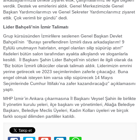
arkadaşlarımızla birlikte ziyaret ettik, çalışmalarımız ile ilgili bilgileri
verdik. Destek ve emirlerini aldık. Genel Merkezimizde Genel
Başkan Yardımcılarımızı ve Genel Sekreter Yardımcılarımız ziyaret
ettik. Çok verimli bir gündü” dedi.
Lider Bahçeli’nin İzmir Talimatı
Grup kürsüsünden İzmirlilere seslenen Genel Başkan Devlet
Bahçeli’nin “Burayı şereflendiren İzmirli dava arkadaşlarım! 9
Eylülü unutmayın hatırlatın, engel olanları silip süpürüp atın!”
ifadeleri bütün salon tarafından ayakta alkışlandı ve sloganlarla
kesildi. İl Başkanı Şahin Lider Bahçeli’nin sözleri ile ilgili olarak da
“Biz bütün İzmirli ülkücüler olarak talimatı aldık. Liderimizin emrini
yerine getirecek ve 2023 seçimlerinden zaferle çıkacağız. Buna
engel olmak isteyen kim varsa silip süpürecek 14 Mayıs
Seçimlerinde Cumhur İttifakı’na zafer kazandıracağız” açıklamasını
yaptı.
MHP İzmir’in Ankara çıkarmasına İl Başkanı Veysel Şahin ile birlikte
İl yönetim kurulu yeleri, ilçe başkanı ve yönetimleri, Aliağa Belediye
Başkanı, Belediye Meclis Üyeleri, Kadın Kolları üyeleri ve birçok
farklı sosyal dilimden partililer katıldı.