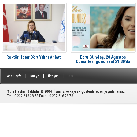
Rektör Hotar Dört Yılını Anlattı
Ebru Gündeş, 20 Ağustos
Cumartesi günü saat 21.30’da
Aliağa'da Avcı Ramadan’da
|
|
|
Ana Sayfa
Künye
İletişim
RSS
Tüm Hakları Saklıdır © 2004
| İzinsiz ve kaynak gösterilmeden yayınlanamaz.
Tel : 0 232 616 28 78 Faks : 0 232 616 28 78