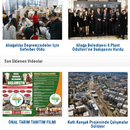
Aliağalılar Depremzedeler İçin
Aliağa Belediyesi 4.Plant
Seferber Oldu
Ödülleri’ne Damgasını Vurdu
Son Eklenen Videolar
ÖNAL TARIM TANITIM FİLMİ
Katlı Kavşak Projesinde Çalışmalar
Sürüyor