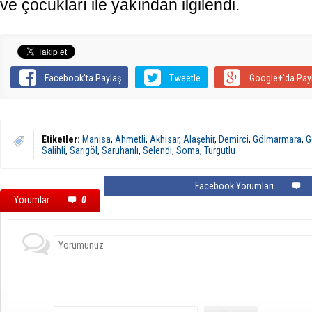
ve çocukları ile yakından ilgilendi.
Facebook'ta Paylaş
Tweetle
Google+'da Pay
Etiketler:
Manisa
,
Ahmetli
,
Akhisar
,
Alaşehir
,
Demirci
,
Gölmarmara
,
G
Salihli
,
Sarıgöl
,
Saruhanlı
,
Selendi
,
Soma
,
Turgutlu
Facebook Yorumları
Yorumlar
0