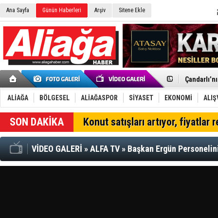
Ana Sayfa
Günün Haberleri
Arşiv
Sitene Ekle
Menemen FK
Aliağa'da G
Çandarlı’n
Furkan Yön
Chp Aliağa
ALİAĞA
BÖLGESEL
ALİAĞASPOR
SİYASET
EKONOMİ
ALIŞ
AK Parti Al
SOCAR Türk
Konut satışları artıyor, fiyatlar 
Trafiği dur
Alto, İnşaa
TÜVTÜRK’te
VİDEO GALERİ
»
ALFA TV
»
Başkan Ergün Personelin
Aliağa'daki
Chp Aliağa'
Dikili'de D
Helvacı’nın
Aliağa-Midi