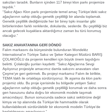
sakızları taradık. Bunların içinden 117 bireyi klon parkı projemize
taşıdık.”
“Sakız Ağacı Klon parkı projemizde temel amaç Türkiye’deki sakız
ağaçlarının sahip olduğu genetik çeşitliliği bir alanda toplamak.
Genetik çeşitlilik dediğimizde her bir birey tıpkı insanlar gibi
birbirlerinden farklı renklerde, dokularda, seslerde. Bu çeşitliliği biz
ancak gelecek kuşaklara aktardığımız zaman bu türü korumuş
olacağız.”
SAKIZ ANAVATANINA GERİ DÖNDÜ
Falım markasını da bünyesinde bulunduran Mondelēz
International’ın Türkiye Sakız ve Şeker Kategori Müdürü BARIŞ
ÇOLAKOĞLU da projenin kendileri için büyük önem taşıdığını
belirtti. Çolakoğlu şunları kaydetti: “Sakız Ağaçlarına Sevgi
Aşılıyoruz projesiyle amacımız damla sakızını anavatanı olan
Çeşme’ye geri getirmek. Bu projeyi markamız Falım ile birlikte,
TEMA Vakfı ile ortaklaşa sürdürüyoruz. İlk aşama da klon parkı
projemiz oldu. Bu proje içerisinde bu bölgede yetişen Sakız
ağaçlarının sahip olduğu genetik çeşitliliği korumak ve daha sonra
gen havuzunu daha doğru bir ekonomik modele taşımak
amacındayız. Bunun sonucunda sadece sakız sektörüne değil
kimya ve tıp alanında da Türkiye’de hammadde olarak
kullanılabilecek sürdürülebilir bir ekonomik modelin Türkiye’de
başlatılmasını amaçlıyoruz.”