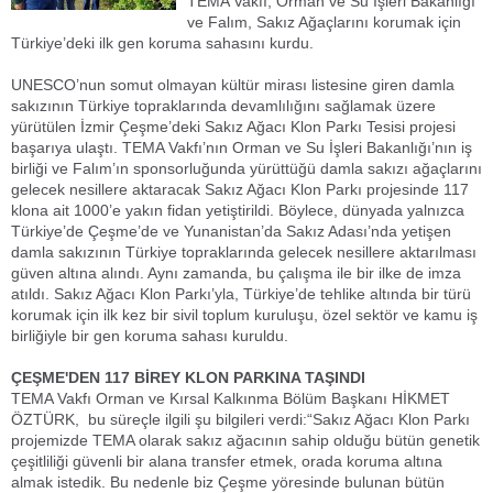
TEMA Vakfı, Orman ve Su İşleri Bakanlığı
ve Falım, Sakız Ağaçlarını korumak için
Türkiye’deki ilk gen koruma sahasını kurdu.
UNESCO’nun somut olmayan kültür mirası listesine giren damla
sakızının Türkiye topraklarında devamlılığını sağlamak üzere
yürütülen İzmir Çeşme’deki Sakız Ağacı Klon Parkı Tesisi projesi
başarıya ulaştı. TEMA Vakfı’nın Orman ve Su İşleri Bakanlığı’nın iş
birliği ve Falım’ın sponsorluğunda yürüttüğü damla sakızı ağaçlarını
gelecek nesillere aktaracak Sakız Ağacı Klon Parkı projesinde 117
klona ait 1000’e yakın fidan yetiştirildi. Böylece, dünyada yalnızca
Türkiye’de Çeşme’de ve Yunanistan’da Sakız Adası’nda yetişen
damla sakızının Türkiye topraklarında gelecek nesillere aktarılması
güven altına alındı. Aynı zamanda, bu çalışma ile bir ilke de imza
atıldı. Sakız Ağacı Klon Parkı’yla, Türkiye’de tehlike altında bir türü
korumak için ilk kez bir sivil toplum kuruluşu, özel sektör ve kamu iş
birliğiyle bir gen koruma sahası kuruldu.
ÇEŞME'DEN 117 BİREY KLON PARKINA TAŞINDI
TEMA Vakfı Orman ve Kırsal Kalkınma Bölüm Başkanı HİKMET
ÖZTÜRK, bu süreçle ilgili şu bilgileri verdi:
“Sakız Ağacı Klon Parkı
projemizde TEMA olarak sakız ağacının sahip olduğu bütün genetik
çeşitliliği güvenli bir alana transfer etmek, orada koruma altına
almak istedik. Bu nedenle biz Çeşme yöresinde bulunan bütün