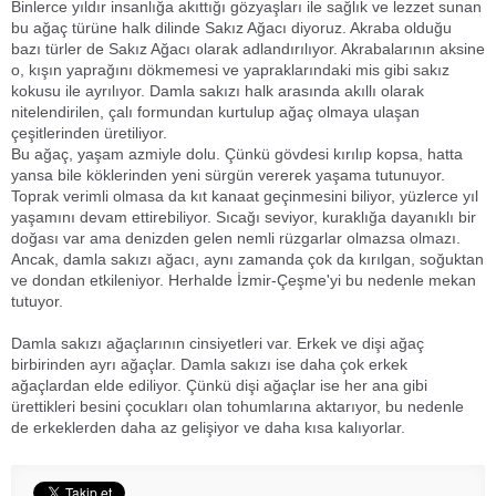
Binlerce yıldır insanlığa akıttığı gözyaşları ile sağlık ve lezzet sunan
bu ağaç türüne halk dilinde Sakız Ağacı diyoruz. Akraba olduğu
bazı türler de Sakız Ağacı olarak adlandırılıyor. Akrabalarının aksine
o, kışın yaprağını dökmemesi ve yapraklarındaki mis gibi sakız
kokusu ile ayrılıyor. Damla sakızı halk arasında akıllı olarak
nitelendirilen, çalı formundan kurtulup ağaç olmaya ulaşan
çeşitlerinden üretiliyor.
Bu ağaç, yaşam azmiyle dolu. Çünkü gövdesi kırılıp kopsa, hatta
yansa bile köklerinden yeni sürgün vererek yaşama tutunuyor.
Toprak verimli olmasa da kıt kanaat geçinmesini biliyor, yüzlerce yıl
yaşamını devam ettirebiliyor. Sıcağı seviyor, kuraklığa dayanıklı bir
doğası var ama denizden gelen nemli rüzgarlar olmazsa olmazı.
Ancak, damla sakızı ağacı, aynı zamanda çok da kırılgan, soğuktan
ve dondan etkileniyor. Herhalde İzmir-Çeşme'yi bu nedenle mekan
tutuyor.
Damla sakızı ağaçlarının cinsiyetleri var. Erkek ve dişi ağaç
birbirinden ayrı ağaçlar. Damla sakızı ise daha çok erkek
ağaçlardan elde ediliyor. Çünkü dişi ağaçlar ise her ana gibi
ürettikleri besini çocukları olan tohumlarına aktarıyor, bu nedenle
de erkeklerden daha az gelişiyor ve daha kısa kalıyorlar.