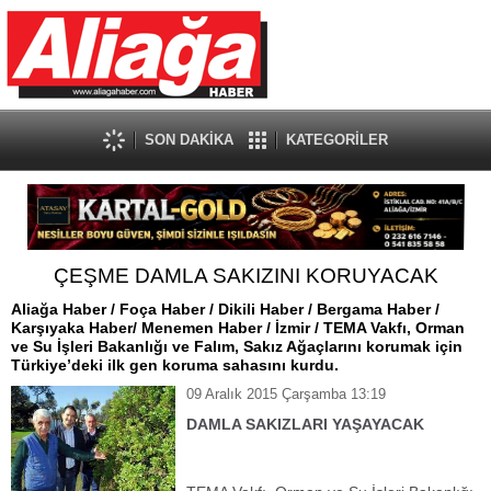
SON DAKİKA
KATEGORİLER
ÇEŞME DAMLA SAKIZINI KORUYACAK
Aliağa Haber / Foça Haber / Dikili Haber / Bergama Haber /
Karşıyaka Haber/ Menemen Haber / İzmir / TEMA Vakfı, Orman
ve Su İşleri Bakanlığı ve Falım, Sakız Ağaçlarını korumak için
Türkiye’deki ilk gen koruma sahasını kurdu.
09 Aralık 2015 Çarşamba 13:19
DAMLA SAKIZLARI YAŞAYACAK
Aliağa Haber / Foça Haber / Dikili Haber / Bergama Haber
/ Karşıyaka Haber/ Menemen Haber / İzmir