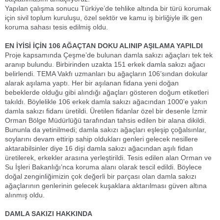
Yapılan çalışma sonucu Türkiye’de tehlike altında bir türü korumak
için sivil toplum kuruluşu, özel sektör ve kamu iş birliğiyle ilk gen
koruma sahası tesis edilmiş oldu.
EN İYİSİ İÇİN 106 AĞAÇTAN DOKU ALINIP AŞILAMA YAPILDI
Proje kapsamında Çeşme’de bulunan damla sakızı ağaçları tek tek
aranıp bulundu. Birbirinden uzakta 151 erkek damla sakızı ağacı
belirlendi. TEMA Vakfı uzmanları bu ağaçların 106’sından dokular
alarak aşılama yaptı. Her bir aşılanan fidana yeni doğan
bebeklerde olduğu gibi alındığı ağaçları gösteren doğum etiketleri
takıldı. Böylelikle 106 erkek damla sakızı ağacından 1000’e yakın
damla sakızı fidanı üretildi. Üretilen fidanlar özel bir desenle İzmir
Orman Bölge Müdürlüğü tarafından tahsis edilen bir alana dikildi.
Bununla da yetinilmedi; damla sakızı ağaçları eşleşip çoğalsınlar,
soylarını devam ettirip sahip oldukları genleri gelecek nesillere
aktarabilsinler diye 16 dişi damla sakızı ağacından aşılı fidan
üretilerek, erkekler arasına yerleştirildi. Tesis edilen alan Orman ve
Su İşleri Bakanlığı’nca koruma alanı olarak tescil edildi. Böylece
doğal zenginliğimizin çok değerli bir parçası olan damla sakızı
ağaçlarının genlerinin gelecek kuşaklara aktarılması güven altına
alınmış oldu.
DAMLA SAKIZI HAKKINDA