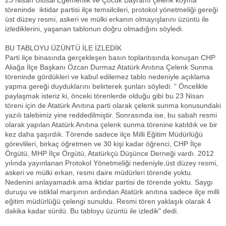
23 Nisan Ulusal Egemenlik ve Çocuk Bayramı çelenk koyma
töreninde iktidar partisi ilçe temsilcileri, protokol yönetmeliği gereği
üst düzey resmi, askeri ve mülki erkanın olmayışlarını üzüntü ile
izlediklerini, yaşanan tablonun doğru olmadığını söyledi.
BU TABLOYU ÜZÜNTÜ İLE İZLEDİK
Parti ilçe binasında gerçekleşen basın toplantısında konuşan CHP
Aliağa İlçe Başkanı Özcan Durmaz Atatürk Anıtına Çelenk Sunma
töreninde gördükleri ve kabul edilemez tablo nedeniyle açıklama
yapma gereği duyduklarını belirterek şunları söyledi: " Öncelikle
paylaşmak isteriz ki, önceki törenlerde olduğu gibi bu 23 Nisan
töreni için de Atatürk Anıtına parti olarak çelenk sunma konusundaki
yazılı talebimiz yine reddedilmiştir. Sonrasında ise, bu sabah resmi
olarak yapılan Atatürk Anıtına çelenk sunma törenine katıldık ve bir
kez daha şaşırdık. Törende sadece ilçe Milli Eğitim Müdürlüğü
görevlileri, birkaç öğretmen ve 30 kişi kadar öğrenci, CHP İlçe
Örgütü, MHP İlçe Örgütü, Atatürkçü Düşünce Derneği vardı. 2012
yılında yayınlanan Protokol Yönetmeliği nedeniyle,üst düzey resmi,
askeri ve mülki erkan, resmi daire müdürleri törende yoktu.
Nedenini anlayamadık ama iktidar partisi de törende yoktu. Saygı
duruşu ve istiklal marşının ardından Atatürk anıtına sadece ilçe milli
eğitim müdürlüğü çelengi sunuldu. Resmi tören yaklaşık olarak 4
dakika kadar sürdü. Bu tabloyu üzüntü ile izledik" dedi.