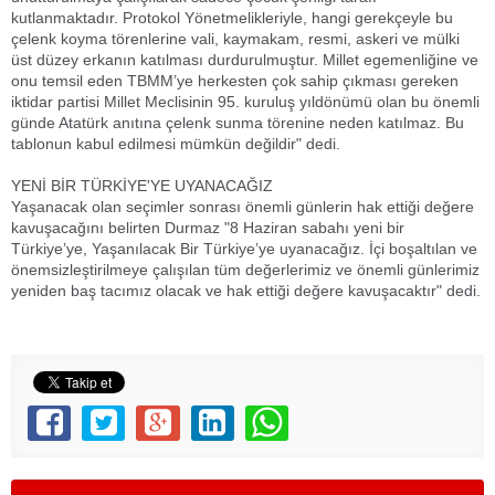
kutlanmaktadır. Protokol Yönetmelikleriyle, hangi gerekçeyle bu
çelenk koyma törenlerine vali, kaymakam, resmi, askeri ve mülki
üst düzey erkanın katılması durdurulmuştur. Millet egemenliğine ve
onu temsil eden TBMM’ye herkesten çok sahip çıkması gereken
iktidar partisi Millet Meclisinin 95. kuruluş yıldönümü olan bu önemli
günde Atatürk anıtına çelenk sunma törenine neden katılmaz. Bu
tablonun kabul edilmesi mümkün değildir" dedi.
YENİ BİR TÜRKİYE'YE UYANACAĞIZ
Yaşanacak olan seçimler sonrası önemli günlerin hak ettiği değere
kavuşacağını belirten Durmaz "8 Haziran sabahı yeni bir
Türkiye’ye, Yaşanılacak Bir Türkiye’ye uyanacağız. İçi boşaltılan ve
önemsizleştirilmeye çalışılan tüm değerlerimiz ve önemli günlerimiz
yeniden baş tacımız olacak ve hak ettiği değere kavuşacaktır" dedi.
Yeni Vizyon Gazetesi / Aliağa Haber / Foça Haber / Dikili Haber / Bergama Haber / Dikili Haber/
Menemen Haber / İzmir Haber