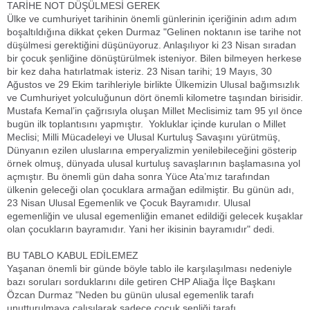
TARİHE NOT DÜŞÜLMESİ GEREK
Ülke ve cumhuriyet tarihinin önemli günlerinin içeriğinin adım adım
boşaltıldığına dikkat çeken Durmaz "Gelinen noktanın ise tarihe not
düşülmesi gerektiğini düşünüyoruz. Anlaşılıyor ki 23 Nisan sıradan
bir çocuk şenliğine dönüştürülmek isteniyor. Bilen bilmeyen herkese
bir kez daha hatırlatmak isteriz. 23 Nisan tarihi; 19 Mayıs, 30
Ağustos ve 29 Ekim tarihleriyle birlikte Ülkemizin Ulusal bağımsızlık
ve Cumhuriyet yolculuğunun dört önemli kilometre taşından birisidir.
Mustafa Kemal’in çağrısıyla oluşan Millet Meclisimiz tam 95 yıl önce
bugün ilk toplantısını yapmıştır. Yokluklar içinde kurulan o Millet
Meclisi; Milli Mücadeleyi ve Ulusal Kurtuluş Savaşını yürütmüş,
Dünyanın ezilen uluslarına emperyalizmin yenilebileceğini gösterip
örnek olmuş, dünyada ulusal kurtuluş savaşlarının başlamasına yol
açmıştır. Bu önemli gün daha sonra Yüce Ata’mız tarafından
ülkenin geleceği olan çocuklara armağan edilmiştir. Bu günün adı,
23 Nisan Ulusal Egemenlik ve Çocuk Bayramıdır. Ulusal
egemenliğin ve ulusal egemenliğin emanet edildiği gelecek kuşaklar
olan çocukların bayramıdır. Yani her ikisinin bayramıdır" dedi.
BU TABLO KABUL EDİLEMEZ
Yaşanan önemli bir günde böyle tablo ile karşılaşılması nedeniyle
bazı soruları sorduklarını dile getiren CHP Aliağa İlçe Başkanı
Özcan Durmaz "Neden bu günün ulusal egemenlik tarafı
unutturulmaya çalışılarak sadece çocuk şenliği tarafı