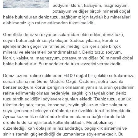
Sodyum, klorür, kalsiyum, magnezyum,
potasyum ve diğer birçok minerali doğal
halde bulunduran deniz tuzu, sağlığımız için faydalı bu mineralleri
alabilmemiz için rafine edilmeden tüketilmelidir.
Genellikle deniz ve okyanus sularından elde edilen deniz tuzu,
suyun buharlaştırılmasıyla oluşur. Sadece yıkama, kurutma
işlemlerinden geçer ve rafine edilmediği için içerisinde birçok
mineral ve elementleri barındırmaktadır. Deniz tuzu; sodyum,
klorür, kalsiyum, magnezyum, potasyum ve diğer 90 minerali doğal
halde bulundurur. Bu maddeler de tuza lezzetini vermektedir.
Deniz tuzunu rafine edilmeden %100 doğal bir şekilde sofralarımıza
sunan Efsina’nın Genel Müdürü Özgür Özdemir; sofra tuzu ile
benzer sodyum klorür içeriğinin olmasının yanı sıra ürün çeşitlerinin
rafine edilmemiş olması nedeniyle, sağlık için faydalı olan deniz
tuzu tercih edildiğini söyleyerek şunları ekledi: “Deniz tuzu, günlük
tüketim dışında; turşu, konserve, zeytin gibi uzun süre salamura
suyu içerisinde bekleyen ürünlerde de özellikle tercih edilmektedir.
Ayrıca kozmetik sektöründe kullanım alanına bağlı olarak farklı
ürünlerle de karıştırılarak kullanılmaktadır. Metabolizmayı
düzenlediği, kan dolaşımını hızlandırdığı, bağışıklık sistemini ve
sinir sistemini güçlendirdiği de uzmanlarca söylenmektedir. Bu