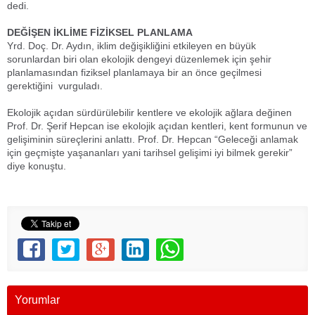
dedi.
DEĞİŞEN İKLİME FİZİKSEL PLANLAMA
Yrd. Doç. Dr. Aydın, iklim değişikliğini etkileyen en büyük
sorunlardan biri olan ekolojik dengeyi düzenlemek için şehir
planlamasından fiziksel planlamaya bir an önce geçilmesi
gerektiğini vurguladı.
Ekolojik açıdan sürdürülebilir kentlere ve ekolojik ağlara değinen
Prof. Dr. Şerif Hepcan ise ekolojik açıdan kentleri, kent formunun ve
gelişiminin süreçlerini anlattı. Prof. Dr. Hepcan “Geleceği anlamak
için geçmişte yaşananları yani tarihsel gelişimi iyi bilmek gerekir”
diye konuştu.
Aliağa Haber / Foça Haber / Dikili Haber / Bergama Haber / Karşıyaka Haber/ Menemen
Haber / İzmir
Yorumlar