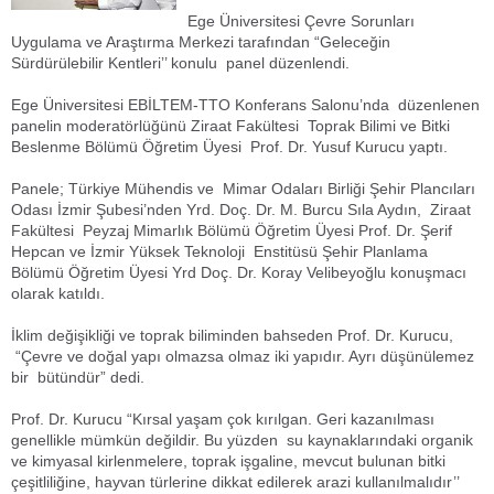
Ege Üniversitesi Çevre Sorunları
Uygulama ve Araştırma Merkezi tarafından “Geleceğin
Sürdürülebilir Kentleri’’ konulu panel düzenlendi.
Ege Üniversitesi EBİLTEM-TTO Konferans Salonu’nda düzenlenen
panelin moderatörlüğünü Ziraat Fakültesi Toprak Bilimi ve Bitki
Beslenme Bölümü Öğretim Üyesi Prof. Dr. Yusuf Kurucu yaptı.
Panele; Türkiye Mühendis ve Mimar Odaları Birliği Şehir Plancıları
Odası İzmir Şubesi’nden Yrd. Doç. Dr. M. Burcu Sıla Aydın, Ziraat
Fakültesi Peyzaj Mimarlık Bölümü Öğretim Üyesi Prof. Dr. Şerif
Hepcan ve İzmir Yüksek Teknoloji Enstitüsü Şehir Planlama
Bölümü Öğretim Üyesi Yrd Doç. Dr. Koray Velibeyoğlu konuşmacı
olarak katıldı.
İklim değişikliği ve toprak biliminden bahseden Prof. Dr. Kurucu,
“Çevre ve doğal yapı olmazsa olmaz iki yapıdır. Ayrı düşünülemez
bir bütündür” dedi.
Prof. Dr. Kurucu “Kırsal yaşam çok kırılgan. Geri kazanılması
genellikle mümkün değildir. Bu yüzden su kaynaklarındaki organik
ve kimyasal kirlenmelere, toprak işgaline, mevcut bulunan bitki
çeşitliliğine, hayvan türlerine dikkat edilerek arazi kullanılmalıdır’’