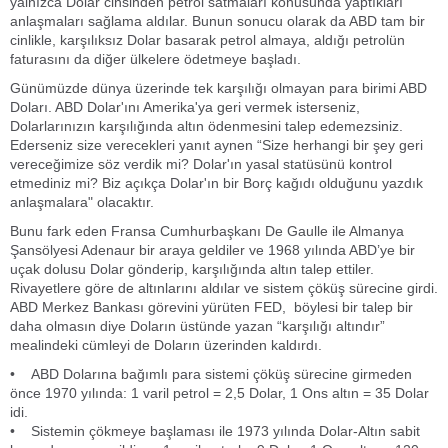
yalnızca Dolar cinsinden petrol satmaları konusunda yaptıkları
anlaşmaları sağlama aldılar. Bunun sonucu olarak da ABD tam bir
cinlikle, karşılıksız Dolar basarak petrol almaya, aldığı petrolün
faturasını da diğer ülkelere ödetmeye başladı.
Günümüzde dünya üzerinde tek karşılığı olmayan para birimi ABD
Doları. ABD Dolar'ını Amerika'ya geri vermek isterseniz,
Dolarlarınızın karşılığında altın ödenmesini talep edemezsiniz.
Ederseniz size verecekleri yanıt aynen “Size herhangi bir şey geri
vereceğimize söz verdik mi? Dolar'ın yasal statüsünü kontrol
etmediniz mi? Biz açıkça Dolar'ın bir Borç kağıdı olduğunu yazdık
anlaşmalara" olacaktır.
Bunu fark eden Fransa Cumhurbaşkanı De Gaulle ile Almanya
Şansölyesi Adenaur bir araya geldiler ve 1968 yılında ABD’ye bir
uçak dolusu Dolar gönderip, karşılığında altın talep ettiler.
Rivayetlere göre de altınlarını aldılar ve sistem çöküş sürecine girdi.
ABD Merkez Bankası görevini yürüten FED, böylesi bir talep bir
daha olmasın diye Doların üstünde yazan “karşılığı altındır”
mealindeki cümleyi de Doların üzerinden kaldırdı.
• ABD Dolarına bağımlı para sistemi çöküş sürecine girmeden
önce 1970 yılında: 1 varil petrol = 2,5 Dolar, 1 Ons altın = 35 Dolar
idi.
• Sistemin çökmeye başlaması ile 1973 yılında Dolar-Altın sabit