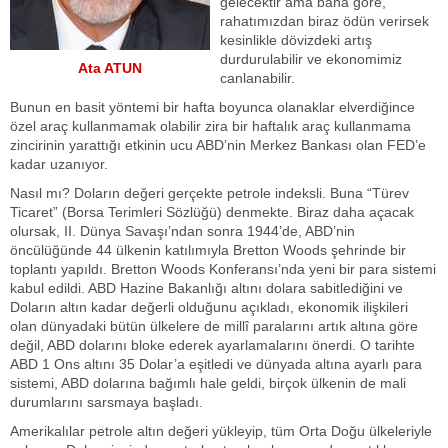
gelecektir ama bana göre,
rahatımızdan biraz ödün verirsek
kesinlikle dövizdeki artış
durdurulabilir ve ekonomimiz
Ata ATUN
canlanabilir.
Bunun en basit yöntemi bir hafta boyunca olanaklar elverdiğince
özel araç kullanmamak olabilir zira bir haftalık araç kullanmama
zincirinin yarattığı etkinin ucu ABD’nin Merkez Bankası olan FED’e
kadar uzanıyor.
Nasıl mı? Doların değeri gerçekte petrole indeksli. Buna “Türev
Ticaret” (Borsa Terimleri Sözlüğü) denmekte. Biraz daha açacak
olursak, II. Dünya Savaşı’ndan sonra 1944’de, ABD’nin
öncülüğünde 44 ülkenin katılımıyla Bretton Woods şehrinde bir
toplantı yapıldı. Bretton Woods Konferansı’nda yeni bir para sistemi
kabul edildi. ABD Hazine Bakanlığı altını dolara sabitlediğini ve
Doların altın kadar değerli olduğunu açıkladı, ekonomik ilişkileri
olan dünyadaki bütün ülkelere de millî paralarını artık altına göre
değil, ABD dolarını bloke ederek ayarlamalarını önerdi. O tarihte
ABD 1 Ons altını 35 Dolar’a eşitledi ve dünyada altına ayarlı para
sistemi, ABD dolarına bağımlı hale geldi, birçok ülkenin de mali
durumlarını sarsmaya başladı.
Amerikalılar petrole altın değeri yükleyip, tüm Orta Doğu ülkeleriyle