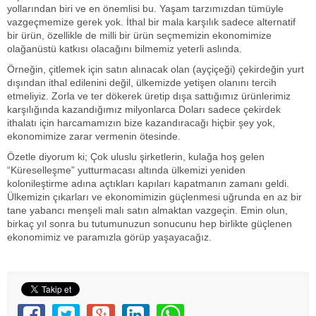
yollarından biri ve en önemlisi bu. Yaşam tarzımızdan tümüyle
vazgeçmemize gerek yok. İthal bir mala karşılık sadece alternatif
bir ürün, özellikle de milli bir ürün seçmemizin ekonomimize
olağanüstü katkısı olacağını bilmemiz yeterli aslında.
Örneğin, çitlemek için satın alınacak olan (ayçiçeği) çekirdeğin yurt
dışından ithal edilenini değil, ülkemizde yetişen olanını tercih
etmeliyiz. Zorla ve ter dökerek üretip dışa sattığımız ürünlerimiz
karşılığında kazandığımız milyonlarca Doları sadece çekirdek
ithalatı için harcamamızın bize kazandıracağı hiçbir şey yok,
ekonomimize zarar vermenin ötesinde.
Özetle diyorum ki; Çok uluslu şirketlerin, kulağa hoş gelen
“Küreselleşme” yutturmacası altında ülkemizi yeniden
kolonileştirme adına açtıkları kapıları kapatmanın zamanı geldi.
Ülkemizin çıkarları ve ekonomimizin güçlenmesi uğrunda en az bir
tane yabancı menşeli malı satın almaktan vazgeçin. Emin olun,
birkaç yıl sonra bu tutumunuzun sonucunu hep birlikte güçlenen
ekonomimiz ve paramızla görüp yaşayacağız.