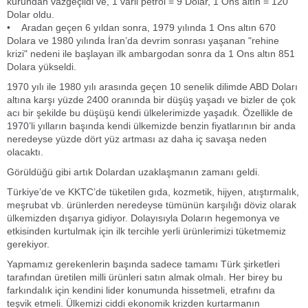
kurundan vazgeçildi ve, 1 varil petrol = 9 Dolar, 1 Ons altın = 120
Dolar oldu.
• Aradan geçen 6 yıldan sonra, 1979 yılında 1 Ons altın 670
Dolara ve 1980 yılında İran’da devrim sonrası yaşanan "rehine
krizi" nedeni ile başlayan ilk ambargodan sonra da 1 Ons altın 851
Dolara yükseldi.
1970 yılı ile 1980 yılı arasında geçen 10 senelik dilimde ABD Doları
altına karşı yüzde 2400 oranında bir düşüş yaşadı ve bizler de çok
acı bir şekilde bu düşüşü kendi ülkelerimizde yaşadık. Özellikle de
1970’li yılların başında kendi ülkemizde benzin fiyatlarının bir anda
neredeyse yüzde dört yüz artması az daha iç savaşa neden
olacaktı.
Görüldüğü gibi artık Dolardan uzaklaşmanın zamanı geldi.
Türkiye’de ve KKTC’de tüketilen gıda, kozmetik, hijyen, atıştırmalık,
meşrubat vb. ürünlerden neredeyse tümünün karşılığı döviz olarak
ülkemizden dışarıya gidiyor. Dolayısıyla Doların hegemonya ve
etkisinden kurtulmak için ilk tercihle yerli ürünlerimizi tüketmemiz
gerekiyor.
Yapmamız gerekenlerin başında sadece tamamı Türk şirketleri
tarafından üretilen milli ürünleri satın almak olmalı. Her birey bu
farkındalık için kendini lider konumunda hissetmeli, etrafını da
teşvik etmeli. Ülkemizi ciddi ekonomik krizden kurtarmanın