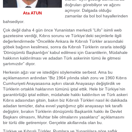
doğruları görebiliyor ve ağzını
açmıyor. Dalgada olduğu
Ata ATUN
zamanlar da bol bol hayallerinden
bahsediyor.
Çok değil daha 4 gün önce Yunanistan merkezli “Lifo” isimli web
gazetesine verdiği, Kıbrıs sorunu ve Türkiye’deki seçimlerle ilgili
değerlendirmede “Öncelikle Ankara ile Kıbrıslı Türkler arasındaki
göbek bağının kesilmesi, sonra da Kıbrıslı Türklerin ısrarla istediği
‘Dönüşümlü Başkanlığın’ kabul edilmesi için Garantilerin, Müdahale
hakkının kaldırılması ve adadan Türk askerinin tümü ile gitmesi
şartımızdır” diyor.
Herkesin ağzı var ve istediğini söylemekte serbest. Ama bu
açıklamasının ardından “Biz 1964 yılında silah zoru ve 1960 Kıbrıs
Cumhuriyeti Anayasasına aykırı olarak Anayasayı değiştirdik ve
Türklerin ortaklık haklarının tümünü iptal ettik. Hele bir Türkiye’nin
garantörlüğü iptal edilsin, müdahale hakkı kaldırılsın ve Türk askeri
Kıbrıs adasından gitsin, bakın biz Kıbrıslı Türkleri nasıl iki dakikada
adadan temizler, daha evvel yaptığımız gibi anayasayı tek taraflı
değiştirir, bırakın Türklerin dönüşümlü Başkanlık hakkı ile Devlet
Başkanı olmasını, Muhtar bile olmalarını yasaklarız” açıklamasını
bir türlü dile getiremiyor. Gerçekte akıllarında olan bu.
Türkiye ve Kıbrıslı Türkler, Rumlara ve Yunanlılara göre saflık