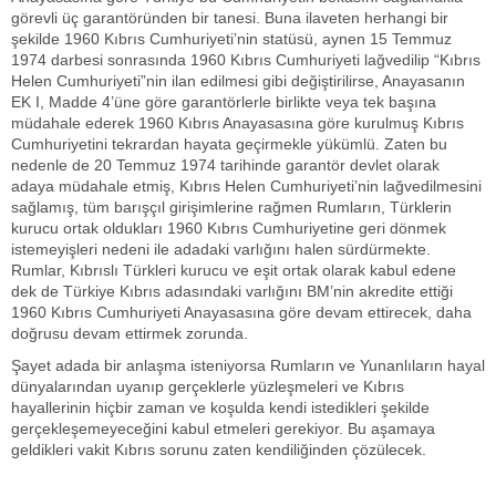
görevli üç garantöründen bir tanesi. Buna ilaveten herhangi bir
şekilde 1960 Kıbrıs Cumhuriyeti’nin statüsü, aynen 15 Temmuz
1974 darbesi sonrasında 1960 Kıbrıs Cumhuriyeti lağvedilip “Kıbrıs
Helen Cumhuriyeti”nin ilan edilmesi gibi değiştirilirse, Anayasanın
EK I, Madde 4’üne göre garantörlerle birlikte veya tek başına
müdahale ederek 1960 Kıbrıs Anayasasına göre kurulmuş Kıbrıs
Cumhuriyetini tekrardan hayata geçirmekle yükümlü. Zaten bu
nedenle de 20 Temmuz 1974 tarihinde garantör devlet olarak
adaya müdahale etmiş, Kıbrıs Helen Cumhuriyeti’nin lağvedilmesini
sağlamış, tüm barışçıl girişimlerine rağmen Rumların, Türklerin
kurucu ortak oldukları 1960 Kıbrıs Cumhuriyetine geri dönmek
istemeyişleri nedeni ile adadaki varlığını halen sürdürmekte.
Rumlar, Kıbrıslı Türkleri kurucu ve eşit ortak olarak kabul edene
dek de Türkiye Kıbrıs adasındaki varlığını BM’nin akredite ettiği
1960 Kıbrıs Cumhuriyeti Anayasasına göre devam ettirecek, daha
doğrusu devam ettirmek zorunda.
Şayet adada bir anlaşma isteniyorsa Rumların ve Yunanlıların hayal
dünyalarından uyanıp gerçeklerle yüzleşmeleri ve Kıbrıs
hayallerinin hiçbir zaman ve koşulda kendi istedikleri şekilde
gerçekleşemeyeceğini kabul etmeleri gerekiyor. Bu aşamaya
geldikleri vakit Kıbrıs sorunu zaten kendiliğinden çözülecek.