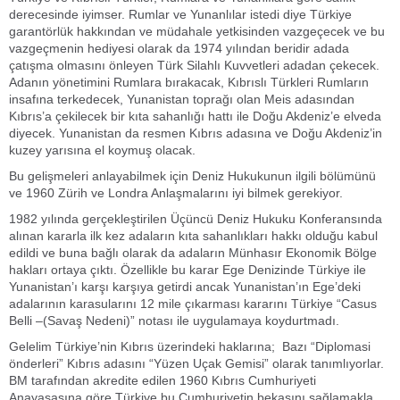
derecesinde iyimser. Rumlar ve Yunanlılar istedi diye Türkiye
garantörlük hakkından ve müdahale yetkisinden vazgeçecek ve bu
vazgeçmenin hediyesi olarak da 1974 yılından beridir adada
çatışma olmasını önleyen Türk Silahlı Kuvvetleri adadan çekecek.
Adanın yönetimini Rumlara bırakacak, Kıbrıslı Türkleri Rumların
insafına terkedecek, Yunanistan toprağı olan Meis adasından
Kıbrıs’a çekilecek bir kıta sahanlığı hattı ile Doğu Akdeniz’e elveda
diyecek. Yunanistan da resmen Kıbrıs adasına ve Doğu Akdeniz’in
kuzey yarısına el koymuş olacak.
Bu gelişmeleri anlayabilmek için Deniz Hukukunun ilgili bölümünü
ve 1960 Zürih ve Londra Anlaşmalarını iyi bilmek gerekiyor.
1982 yılında gerçekleştirilen Üçüncü Deniz Hukuku Konferansında
alınan kararla ilk kez adaların kıta sahanlıkları hakkı olduğu kabul
edildi ve buna bağlı olarak da adaların Münhasır Ekonomik Bölge
hakları ortaya çıktı. Özellikle bu karar Ege Denizinde Türkiye ile
Yunanistan’ı karşı karşıya getirdi ancak Yunanistan’ın Ege’deki
adalarının karasularını 12 mile çıkarması kararını Türkiye “Casus
Belli –(Savaş Nedeni)” notası ile uygulamaya koydurtmadı.
Gelelim Türkiye’nin Kıbrıs üzerindeki haklarına; Bazı “Diplomasi
önderleri” Kıbrıs adasını “Yüzen Uçak Gemisi” olarak tanımlıyorlar.
BM tarafından akredite edilen 1960 Kıbrıs Cumhuriyeti
Anayasasına göre Türkiye bu Cumhuriyetin bekasını sağlamakla