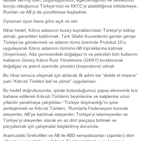
destek vermiş olan, özgürlüğümüzü, egemenliğimizi ve devletimizi
borçlu olduğumuz Türkiye’mizi ve KKTC’yi alabildiğince kötülemeye,
Rumları ve AB’yi de yüceltmeye başladılar.
Oynanan oyun bana göre açık ve net.
Nihai hedef, Kıbrıs adasının kuzey topraklarından Türkiye’yi söküp
atmak, garantileri kaldırmak, Türk Silahlı Kuvvetlerini gerisin geriye
Türkiye’ye göndermek ve adanın tümü üzerinde Protokol 10’u
uygulayarak Kıbrıs adasının tümünü AB topraklarına katmak
(İmperiosis). Ada çevresindeki doğalgaz’ın ve petrolün tüm kullanım
haklarını Güney Kıbrıs Rum Yönetimine (GKRY) bıraktırarak
doğalgaz ve petrol üzerinde yönetici (imperatore) olmak.
Bu nihai sonuca ulaşmak için atılacak ilk adım ise “divide et impera”
yani “Kıbrıslı Türkleri böl ve yönet” uygulaması.
Bu hedef doğrultusunda, içinde bulunduğumuz yapay ekonomik kriz
bahane edilerek Kıbrıslı Türklerin beyinlerine ve kalplerine uzun
yıllardır yaratmaya çalıştıkları “Türkiye düşmanlığı”nı iyice
yerleştirmek ve Kıbrıslı Türkleri, “Rumlarla Federasyon kurmak
isteyenler, AB’ye katılmak isteyenler, Türkiye’yi istemeyenler ve
Türkiye’yi isteyenler olarak en az dört parçaya bölmek ve
parçalamak için çalışmalar başlatılmış durumda.
Aramızdaki Grekofiller ve AB ile ABD sempatizanları (ajanları) dört