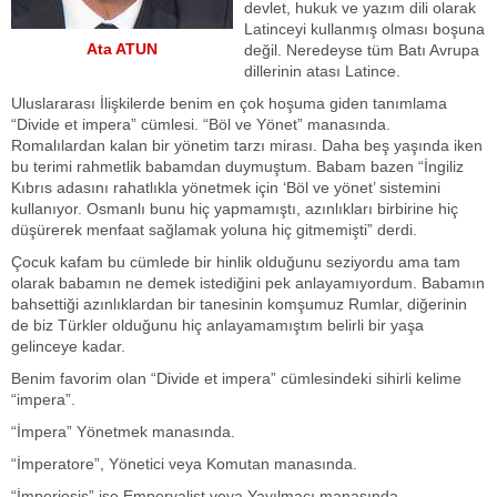
devlet, hukuk ve yazım dili olarak
Latinceyi kullanmış olması boşuna
Ata ATUN
değil. Neredeyse tüm Batı Avrupa
dillerinin atası Latince.
Uluslararası İlişkilerde benim en çok hoşuma giden tanımlama
“Divide et impera” cümlesi. “Böl ve Yönet” manasında.
Romalılardan kalan bir yönetim tarzı mirası. Daha beş yaşında iken
bu terimi rahmetlik babamdan duymuştum. Babam bazen “İngiliz
Kıbrıs adasını rahatlıkla yönetmek için ‘Böl ve yönet’ sistemini
kullanıyor. Osmanlı bunu hiç yapmamıştı, azınlıkları birbirine hiç
düşürerek menfaat sağlamak yoluna hiç gitmemişti” derdi.
Çocuk kafam bu cümlede bir hinlik olduğunu seziyordu ama tam
olarak babamın ne demek istediğini pek anlayamıyordum. Babamın
bahsettiği azınlıklardan bir tanesinin komşumuz Rumlar, diğerinin
de biz Türkler olduğunu hiç anlayamamıştım belirli bir yaşa
gelinceye kadar.
Benim favorim olan “Divide et impera” cümlesindeki sihirli kelime
“impera”.
“İmpera” Yönetmek manasında.
“İmperatore”, Yönetici veya Komutan manasında.
“İmperiosis” ise Emperyalist veya Yayılmacı manasında.