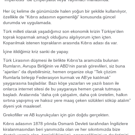
Her üç kelime de günümüzde halen yoğun bir şekilde kullanılıyor,
özellikle de “Kıbrıs adasının egemenliği” konusunda güncel
durumda ve uygulamada.
Türk milleti olarak yaşadığımız son ekonomik krizin Türkiye’den
toprak koparmak amaçlı olduğunu algılıyorum içten içten.
Koparılmak istenen toprakların arasında Kıbrıs adası da var.
İçine itildiğimiz kriz sanki de yapay.
Türk Lirasının düşmesi ile birlikte Kıbrıs’ta aramızda bulunan
Rumların, Avrupa Birliğinin ve ABD’nin paralı görevlileri, siz buna
“ajanları” da diyebilirsiniz, hemen organize olup “Tek çözüm
Rumlarla birleşip Federasyon kurmak ve AB’ye katılmak”
yaygarasına başladılar. Bazı köşe yazarları ve yazılı basın ile
onlarca internet sitesi de bu yaygaraya hemen çanak tutmaya
başladı. Aralarında “daha çok çalışalım, daha çok üretelim, halkın
sırtına yapışmış ve haksız yere maaş çeken sülükleri söküp atalım”
diyeni yok maalesef.
Grekofiller ve AB kuyrukçuları için gün doğdu gerçekten.
Kıbrıs adasının 1878 yılında Osmanlı Devleti tarafından İngilizlere
kiralanmasından beri yanımızda olan ve her sıkıntımızda bize