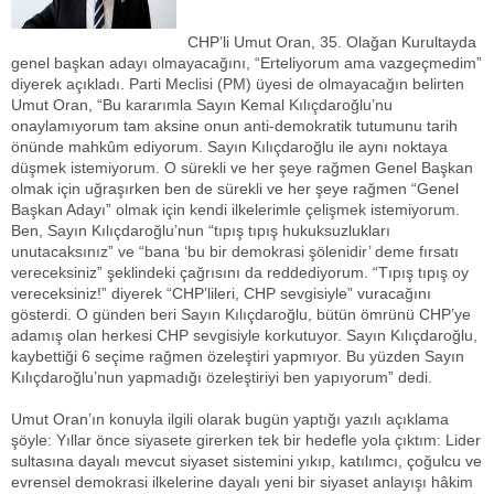
Haber/ Menemen Haber / İzmir Yeni Vizyon Gazetesi
CHP’li Umut Oran, 35. Olağan Kurultayda
genel başkan adayı olmayacağını, “Erteliyorum ama vazgeçmedim”
diyerek açıkladı. Parti Meclisi (PM) üyesi de olmayacağın belirten
Umut Oran, “Bu kararımla Sayın Kemal Kılıçdaroğlu’nu
onaylamıyorum tam aksine onun anti-demokratik tutumunu tarih
önünde mahkûm ediyorum. Sayın Kılıçdaroğlu ile aynı noktaya
düşmek istemiyorum. O sürekli ve her şeye rağmen Genel Başkan
olmak için uğraşırken ben de sürekli ve her şeye rağmen “Genel
Başkan Adayı” olmak için kendi ilkelerimle çelişmek istemiyorum.
Ben, Sayın Kılıçdaroğlu’nun “tıpış tıpış hukuksuzlukları
unutacaksınız” ve “bana ‘bu bir demokrasi şölenidir’ deme fırsatı
vereceksiniz” şeklindeki çağrısını da reddediyorum. “Tıpış tıpış oy
vereceksiniz!” diyerek “CHP’lileri, CHP sevgisiyle” vuracağını
gösterdi. O günden beri Sayın Kılıçdaroğlu, bütün ömrünü CHP’ye
adamış olan herkesi CHP sevgisiyle korkutuyor. Sayın Kılıçdaroğlu,
kaybettiği 6 seçime rağmen özeleştiri yapmıyor. Bu yüzden Sayın
Kılıçdaroğlu’nun yapmadığı özeleştiriyi ben yapıyorum” dedi.
Umut Oran’ın konuyla ilgili olarak bugün yaptığı yazılı açıklama
şöyle: Yıllar önce siyasete girerken tek bir hedefle yola çıktım: Lider
sultasına dayalı mevcut siyaset sistemini yıkıp, katılımcı, çoğulcu ve
evrensel demokrasi ilkelerine dayalı yeni bir siyaset anlayışı hâkim