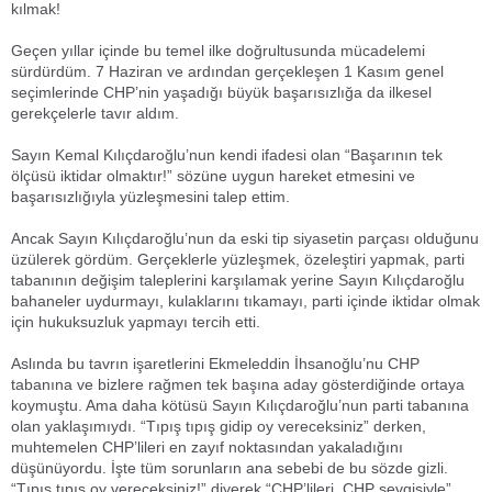
kılmak!
Geçen yıllar içinde bu temel ilke doğrultusunda mücadelemi
sürdürdüm. 7 Haziran ve ardından gerçekleşen 1 Kasım genel
seçimlerinde CHP’nin yaşadığı büyük başarısızlığa da ilkesel
gerekçelerle tavır aldım.
Sayın Kemal Kılıçdaroğlu’nun kendi ifadesi olan “Başarının tek
ölçüsü iktidar olmaktır!” sözüne uygun hareket etmesini ve
başarısızlığıyla yüzleşmesini talep ettim.
Ancak Sayın Kılıçdaroğlu’nun da eski tip siyasetin parçası olduğunu
üzülerek gördüm. Gerçeklerle yüzleşmek, özeleştiri yapmak, parti
tabanının değişim taleplerini karşılamak yerine Sayın Kılıçdaroğlu
bahaneler uydurmayı, kulaklarını tıkamayı, parti içinde iktidar olmak
için hukuksuzluk yapmayı tercih etti.
Aslında bu tavrın işaretlerini Ekmeleddin İhsanoğlu’nu CHP
tabanına ve bizlere rağmen tek başına aday gösterdiğinde ortaya
koymuştu. Ama daha kötüsü Sayın Kılıçdaroğlu’nun parti tabanına
olan yaklaşımıydı. “Tıpış tıpış gidip oy vereceksiniz” derken,
muhtemelen CHP’lileri en zayıf noktasından yakaladığını
düşünüyordu. İşte tüm sorunların ana sebebi de bu sözde gizli.
“Tıpış tıpış oy vereceksiniz!” diyerek “CHP’lileri, CHP sevgisiyle”