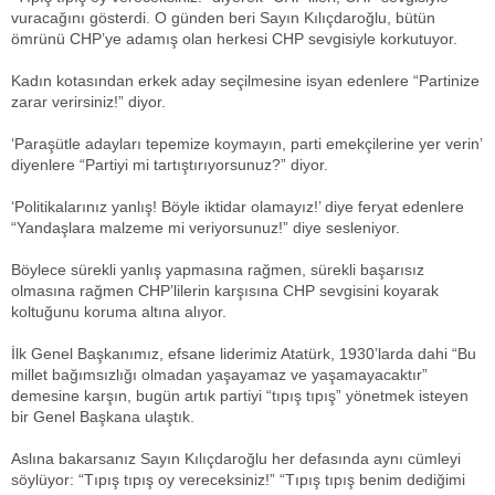
vuracağını gösterdi. O günden beri Sayın Kılıçdaroğlu, bütün
ömrünü CHP’ye adamış olan herkesi CHP sevgisiyle korkutuyor.
Kadın kotasından erkek aday seçilmesine isyan edenlere “Partinize
zarar verirsiniz!” diyor.
‘Paraşütle adayları tepemize koymayın, parti emekçilerine yer verin’
diyenlere “Partiyi mi tartıştırıyorsunuz?” diyor.
‘Politikalarınız yanlış! Böyle iktidar olamayız!’ diye feryat edenlere
“Yandaşlara malzeme mi veriyorsunuz!” diye sesleniyor.
Böylece sürekli yanlış yapmasına rağmen, sürekli başarısız
olmasına rağmen CHP’lilerin karşısına CHP sevgisini koyarak
koltuğunu koruma altına alıyor.
İlk Genel Başkanımız, efsane liderimiz Atatürk, 1930’larda dahi “Bu
millet bağımsızlığı olmadan yaşayamaz ve yaşamayacaktır”
demesine karşın, bugün artık partiyi “tıpış tıpış” yönetmek isteyen
bir Genel Başkana ulaştık.
Aslına bakarsanız Sayın Kılıçdaroğlu her defasında aynı cümleyi
söylüyor: “Tıpış tıpış oy vereceksiniz!” “Tıpış tıpış benim dediğimi