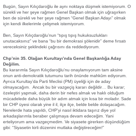
Bugün, Sayın Kılıçdaroğlu ile aynı noktaya düşmek istemiyorum. O
sürekli ve her şeye rağmen Genel Başkan olmak için uğraşırken
ben de sürekli ve her şeye rağmen “Genel Başkan Adayı” olmak
için kendi ilkelerimle çelişmek istemiyorum.
Ben, Sayın Kılıçdaroğlu’nun “tıpış tıpış hukuksuzlukları
unutacaksınız” ve bana “bu bir demokrasi şölenidir” deme fırsatı
vereceksiniz şeklindeki çağrısını da reddediyorum.
Chp’nin 35. Olağan Kurultayı’nda Genel Başkanlığa Aday
Değilim.
Bu kararımla Sayın Kılıçdaroğlu’nu onaylamıyorum tam aksine
onun anti-demokratik tutumunu tarih önünde mahkûm ediyorum.
Ayrıca Kurultay’da Parti Meclisi (PM) üyeliği için de aday
olmayacağım. Ancak bu bir vazgeçiş kararı değildir… Bu karar;
özeleştiri yapmak, daha derin bir nefes almak ve haklı olduğum
mücadelede daha büyük bir adım atmak için kısa bir moladır. Sade
bir CHP üyesi olarak yine il il, ilçe ilçe, belde belde dolaşacağım.
Nerelerde hata yapıldı, CHP’yi nasıl iktidara taşırız diye yol
arkadaşlarımla beraber çalışmaya devam edeceğim. Yani
erteliyorum ama vazgeçmedim. Ve siyasete girerken düşündüğüm
gibi: “Siyasetin kirli düzenini mutlaka değiştireceğim!”