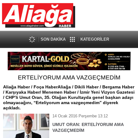
SON DAKİKA
KATEGORİLER
ERTELİYORUM AMA VAZGEÇMEDİM
Aliağa Haber / Foça HaberAliağa / Dikili Haber / Bergama Haber
/ Karşıyaka Haber/ Menemen Haber / İzmir Yeni Vizyon Gazetesi
/ CHP’li Umut Oran, 35. Olağan Kurultayda genel başkan adayı
olmayacağını, “Erteliyorum ama vazgeçmedim” diyerek
açıkladı.
14 Ocak 2016 Perşembe 13:12
UMUT ORAN: ERTELİYORUM AMA
VAZGEÇMEDİM
Aliağa Haber / Foça Haber
Aliağa
/ Dikili Haber / Bergama Haber / Karşıyaka