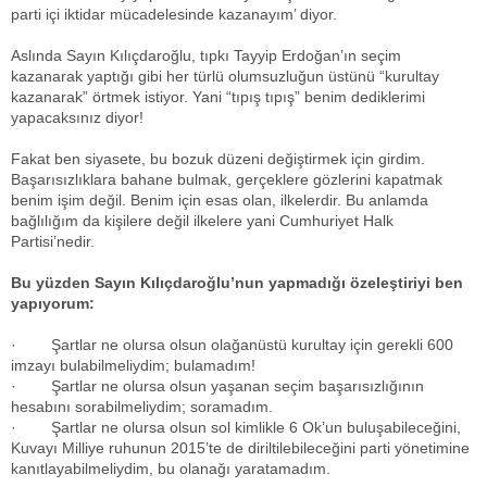
parti içi iktidar mücadelesinde kazanayım’ diyor.
Aslında Sayın Kılıçdaroğlu, tıpkı Tayyip Erdoğan’ın seçim
kazanarak yaptığı gibi her türlü olumsuzluğun üstünü “kurultay
kazanarak” örtmek istiyor. Yani “tıpış tıpış” benim dediklerimi
yapacaksınız diyor!
Fakat ben siyasete, bu bozuk düzeni değiştirmek için girdim.
Başarısızlıklara bahane bulmak, gerçeklere gözlerini kapatmak
benim işim değil. Benim için esas olan, ilkelerdir. Bu anlamda
bağlılığım da kişilere değil ilkelere yani Cumhuriyet Halk
Partisi’nedir.
Bu yüzden Sayın Kılıçdaroğlu’nun yapmadığı özeleştiriyi ben
yapıyorum:
· Şartlar ne olursa olsun olağanüstü kurultay için gerekli 600
imzayı bulabilmeliydim; bulamadım!
· Şartlar ne olursa olsun yaşanan seçim başarısızlığının
hesabını sorabilmeliydim; soramadım.
· Şartlar ne olursa olsun sol kimlikle 6 Ok’un buluşabileceğini,
Kuvayı Milliye ruhunun 2015’te de diriltilebileceğini parti yönetimine
kanıtlayabilmeliydim, bu olanağı yaratamadım.