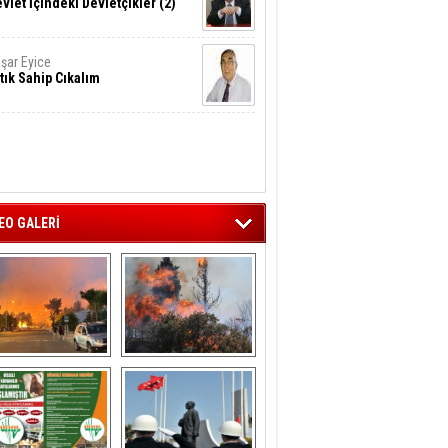
vlet İçindeki Devletçikler (2)
şar Eyice
tık Sahip Cıkalım
EO GALERİ
liağa ‘da  otluk 
Aliağa'nın Ciğerleri 
alanda çıkan 
Yandı
yangın evlere 
sıçramadan 
söndürüldü