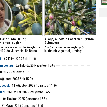
lerini açıkladı.
yangınlarda bile kullanılacak.
 Hasadında En Doğru
Aliağa, 4. Zeytin Hasat Şenliği’nde
ler ve İpuçları
Buluşuyor
versitesi Zeytincilik Araştırma
Aliağa’da zeytin ve zeytinyağı
sü Gıda Mühendisi Dr. Berna
kültürünü yaşatmak, üreticiyi
m, zeytin hasadında dikkat
desteklemek için 4. Zeytin Hasat
si gereken en önemli noktalara
Şenliği, 21 Ekim 2025 Salı günü saat
i!
07 Ekim 2025 Salı 11:18
ıklamalarda bulundu.
10.30'da Çıtak Meydanı'nda
düzenlenecek.
em desteği
22 Eylül 2025 Pazartesi 10:07
lül 2025 Perşembe 15:17
 Ağustos 2025 Salı 15:09
 esecek
11 Ağustos 2025 Pazartesi 11:36
ildi
26 Haziran 2025 Perşembe 14:53
ı
04 Haziran 2025 Çarşamba 15:54
31 Mayıs 2025 Cumartesi 13:55