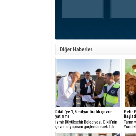
Diğer Haberler
Dikili’ye 1,5 milyar liralık çevre
Gelir 
yatırımı
Başlad
İzmir Büyükşehir Belediyesi, Dikili’nin
Tarım 
çevre altyapısını güçlendirecek 1,5
Yumaklı
milyar liralık yatırımı hayata geçiriyor.
destekl
Besicil