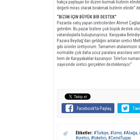
hakça paylaşan bir düzen kurmak bizlerin elinde
değerli miras olarak bırakmak bizlerin elinde” d
“BİZİM İÇİN BÜYÜK BİR DESTEK”
Pazarda satış yapan üreticilerden Ahmet Çağlar
getirdim. Bu pazar bizlere çok büyük destek olu
vatandaşlarla buluşturuyoruz. Karşıyaka Belediy
Pazara Beydağ'dan geldiğini anlatan üretici Melt
gibi ürünler üretiyorum. Tamamen atalarımızın s
normalde çok daha ucuz paralara aracılara ve
hem de Karşıyakalılar kazanıyor. Telefon numaral
sayesinde üretici gerçekten destekleniyor.”
Facebook'ta Paylaş
Twe
Etiketler:
#Türkiye
,
#İzmir
,
#Aliağa
,
#üretici
,
#tüketici
,
#CemilTugay