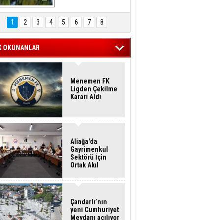
Hasan Eser'in 
Objektifinden
1
2
3
4
5
6
7
8
K OKUNANLAR
Menemen FK
Ligden Çekilme
Kararı Aldı
Aliağa'da
Gayrimenkul
Sektörü İçin
Ortak Akıl
Buluşması
Çandarlı’nın
yeni Cumhuriyet
Meydanı açılıyor