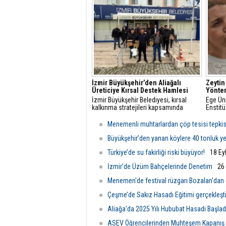
geçirdik
İzmir Büyükşehir’den Aliağalı
Zeytin
Üreticiye Kırsal Destek Hamlesi
Yöntem
İzmir Büyükşehir Belediyesi, kırsal
Ege Üni
kalkınma stratejileri kapsamında
Enstitü
Aliağa’daki küçük ölçekli hayvancılık
Yıldırı
işletmelerine yönelik ekipman ve hijyen
edilme
Menemenli muhtarlardan çöp tesisi tepkis
desteği sağladı.
dair aç
Büyükşehir’den yanan köylere 40 tonluk y
Türkiye’de su fakirliği riski büyüyor!
18 Ey
İzmir’de Üzüm Bahçelerinde Denetim
26
Menemen'de festival rüzgarı Bozalan'dan
Çeşme’de Sakız Hasadı Eğitimi gerçekleştir
Aliağa'da 2025 Yılı Hububat Hasadı Başlad
ASEV Öğrencilerinden Muhteşem Kapanış