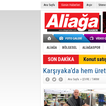
Ana Sayfa
Günün Haberleri
Arşiv
Sitene
ALİAĞA
BÖLGESEL
ALİAĞASPOR
SON DAKİKA
Konut satış
Karşıyaka’da hem üret
Ana Sayfa
»
ÇEVRE / TARIM