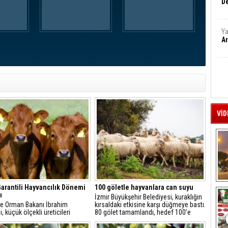
De
Ya
Ar
VİD
A
Garantili Hayvancılık Dönemi
100 göletle hayvanlara can suyu
ı
İzmir Büyükşehir Belediyesi, kuraklığın
ve Orman Bakanı İbrahim
kırsaldaki etkisine karşı düğmeye bastı.
, küçük ölçekli üreticileri
80 gölet tamamlandı, hedef 100’e
emek amacıyla "Gelir Garantili
çıkarmak. Hem üretici hem yaban
ik Projesi"ni hayata
hayatı nefes alacak, göletler