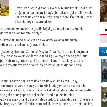
Üretici ve tüketiciyi aracısız olarak buluşturmak, sağlıklı ve
doğal gıdalara erişimi kolaylaştırmak için çalışmalar yürüten
Karşıyaka Belediyesi, bu kapsamda ‘Yerel Üretici Buluşması’
düzenlemeye devam ediyor.
tilen taze sebze, meyve ile çeşitli doğal gıda ürünlerinin tezgahları
Tü
m de vatandaşları memnun ediyor.
el Üretici Buluşması ile kırsalda kalkınmaya katkı sunarken,
iyetle ulaşma imkanı sağlıyoruz” dedi.
FOT
ü, her ay Bostanlı Zühtü Işıl Meydanı’nda ‘Yerel Üretici Buluşması’
eyi ortadan kaldırıyor. İzmir’in farklı ilçe ve köylerinden çiftçilerin
un katılımla gerçekleşti. 30 üreticinin kendi imkanlarıyla atalık
getirdikeri taze ve doğal ürünler, tüketiciler tarafından ilgiyle
arını belirten Karşıyaka Belediye Başkanı Dr. Cemil Tugay,
De
e bırakmak istiyoruz. Karşıyaka’mızda kurduğumuz bu pazarlar ile
Al
 katkı sunarken, yurttaşlarımıza da kaliteli gıdalara daha az maliyetle
en gelip satış yapan çiftçiler, ürettikleri o güzel ürünleri
lde sunabiliyorlar. Bu ilgi ve talep sürdükçe, vatandaşlarımızı ve üretici
 Doğru ve sürdürülebilir tarım politikalarıyla; üreten, ürettiğini adilce,