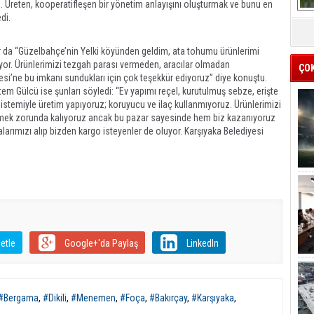
. Üreten, kooperatifleşen bir yönetim anlayışını oluşturmak ve bunu en
edi.
 da “Güzelbahçe’nin Yelki köyünden geldim, ata tohumu ürünlerimi
yor. Ürünlerimizi tezgah parası vermeden, aracılar olmadan
ÇO
esi’ne bu imkanı sundukları için çok teşekkür ediyoruz” diye konuştu.
em Gülcü ise şunları söyledi: “Ev yapımı reçel, kurutulmuş sebze, erişte
istemiyle üretim yapıyoruz; koruyucu ve ilaç kullanmıyoruz. Ürünlerimizi
rmek zorunda kalıyoruz ancak bu pazar sayesinde hem biz kazanıyoruz
arımızı alıp bizden kargo isteyenler de oluyor. Karşıyaka Belediyesi
etle
Google+'da Paylaş
LinkedIn
#Bergama
,
#Dikili
,
#Menemen
,
#Foça
,
#Bakırçay
,
#Karşıyaka
,