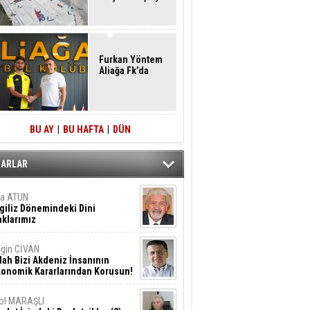
Furkan Yöntem
Aliağa Fk’da
BU AY
|
BU HAFTA
|
DÜN
ZARLAR
ta ATUN
giliz Dönemindeki Dini
klarımız
gin CİVAN
lah Bizi Akdeniz İnsanının
konomik Kararlarından Korusun!
ol MARAŞLI