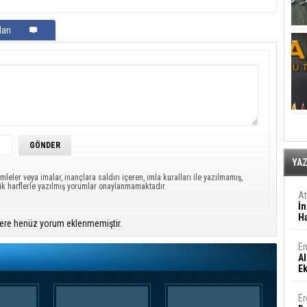
arı
YA
mleler veya imalar, inançlara saldırı içeren, imla kuralları ile yazılmamış,
ük harflerle yazılmış yorumlar onaylanmamaktadır.
A
İn
Ha
ere henüz yorum eklenmemiştir.
En
Al
E
Er