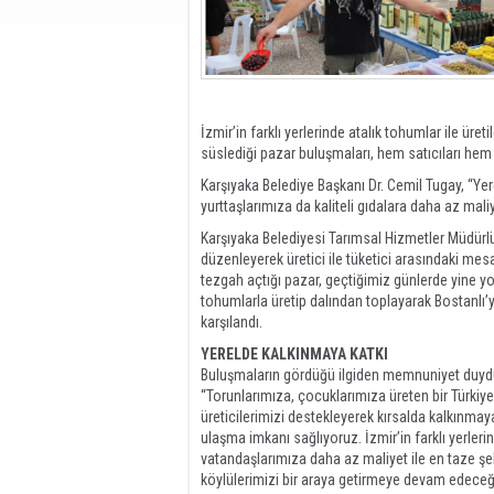
İzmir’in farklı yerlerinde atalık tohumlar ile üre
süslediği pazar buluşmaları, hem satıcıları he
Karşıyaka Belediye Başkanı Dr. Cemil Tugay, “Yer
yurttaşlarımıza da kaliteli gıdalara daha az mal
Karşıyaka Belediyesi Tarımsal Hizmetler Müdürlüğ
düzenleyerek üretici ile tüketici arasındaki mesaf
tezgah açtığı pazar, geçtiğimiz günlerde yine yoğ
tohumlarla üretip dalından toplayarak Bostanlı’ya 
karşılandı.
YERELDE KALKINMAYA KATKI
Buluşmaların gördüğü ilgiden memnuniyet duydukl
“Torunlarımıza, çocuklarımıza üreten bir Türkiy
üreticilerimizi destekleyerek kırsalda kalkınmaya
ulaşma imkanı sağlıyoruz. İzmir’in farklı yerlerind
vatandaşlarımıza daha az maliyet ile en taze şeki
köylülerimizi bir araya getirmeye devam edeceğiz.