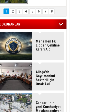
Hasan Eser'in 
Objektifinden
1
2
3
4
5
6
7
8
K OKUNANLAR
Menemen FK
Ligden Çekilme
Kararı Aldı
Aliağa'da
Gayrimenkul
Sektörü İçin
Ortak Akıl
Buluşması
Çandarlı’nın
yeni Cumhuriyet
Meydanı açılıyor