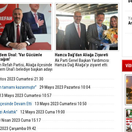
De
ı kariyer kazandığı yönündeki
hesabından yaptığı açıklamalarla,
, ilçede siyasi hareketliliğe
İzmir Büyükşehir Belediye Meclisi'nde
oldu.
okunan faaliyet raporuna dikkat çekti.
Ya
Ar
dem Ünal: 'Var Gücümle
Hamza Dağ'dan Aliağa Ziyareti
cağım'
Ak Parti Genel Başkan Yardımcısı
 Refah Partisi, Aliağa ilçesinde
Hamza Dağ Aliağa’yı ziyaret etti.
VİD
dem Ünal'ı belediye başkan adayı
anıttı.
tos 2023 Cumartesi 21:30
n tamamı kazanmıştır”
29 Mayıs 2023 Pazartesi 10:04
13 Mayıs 2023 Cumartesi 10:57
lçesinde Devam Etti
13 Mayıs 2023 Cumartesi 10:50
A
zi Anlattık"
12 Mayıs 2023 Cuma 19:00
8 Nisan 2023 Cuma 15:17
 2023 Çarşamba 09:42