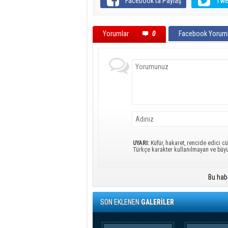
Facebook'ta Paylaş
Twe
Yorumlar
0
Facebook Yoruml
UYARI:
Küfür, hakaret, rencide edici cü
Türkçe karakter kullanılmayan ve büy
Bu hab
SON EKLENEN
GALERİLER