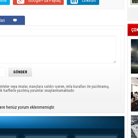
etle
Google+'da Paylaş
LinkedIn
arı
ÇO
mleler veya imalar, inançlara saldırı içeren, imla kuralları ile yazılmamış,
ük harflerle yazılmış yorumlar onaylanmamaktadır.
ere henüz yorum eklenmemiştir.