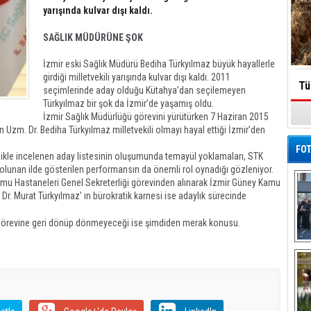
yarışında kulvar dışı kaldı.
SAĞLIK MÜDÜRÜNE ŞOK
İzmir eski Sağlık Müdürü Bediha Türkyılmaz büyük hayallerle
girdiği milletvekili yarışında kulvar dışı kaldı. 2011
Tü
seçimlerinde aday olduğu Kütahya’dan seçilemeyen
Türkyılmaz bir şok da İzmir’de yaşamış oldu.
İzmir Sağlık Müdürlüğü görevini yürütürken 7 Haziran 2015
n Uzm. Dr. Bediha Türkyılmaz milletvekili olmayı hayal ettiği İzmir’den
FOT
izlikle incelenen aday listesinin oluşumunda temayül yoklamaları, STK
 olunan ilde gösterilen performansın da önemli rol oynadığı gözleniyor.
mu Hastaneleri Genel Sekreterliği görevinden alınarak İzmir Güney Kamu
Dr. Murat Türkyılmaz’ ın bürokratik karnesi ise adaylık sürecinde
n görevine geri dönüp dönmeyeceği ise şimdiden merak konusu.
Yeni
er / Dikili Haber / Bergama Haber / Dikili Haber/ Menemen
De
Al