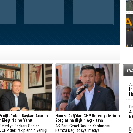
YA
A
İn
Ha
En
Al
 Eroğlu'ndan Başkan Acar'ın
Hamza Dağ'dan CHP Belediyelerinin
E
r Eleştirisine Yanıt
Borçlarına İlişkin Açıklama
 Belediye Başkanı Serkan
AK Parti Genel Başkan Yardımcısı
Er
, CHP'deki rakiplerinin yenilgi
Hamza Dağ, sosyal medya