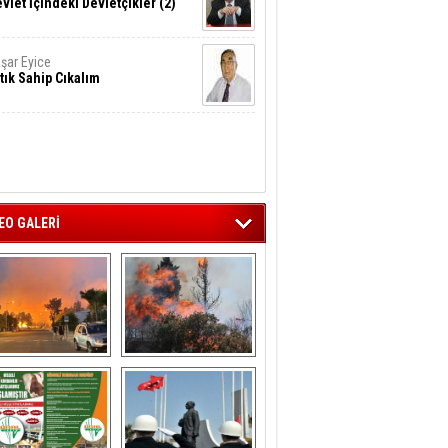
vlet İçindeki Devletçikler (2)
şar Eyice
tık Sahip Cıkalım
EO GALERİ
liağa ‘da  otluk 
Aliağa'nın Ciğerleri 
alanda çıkan 
Yandı
yangın evlere 
sıçramadan 
söndürüldü