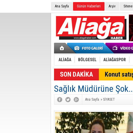
Ana Sayfa
Günün Haberleri
Arşiv
Sitene
ALİAĞA
BÖLGESEL
ALİAĞASPOR
SON DAKİKA
Konut satış
Sağlık Müdürüne Şok..
Ana Sayfa
»
SİYASET