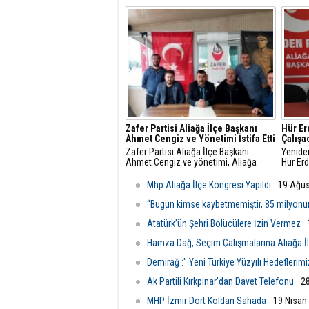
İlçe Danışma Meclisi Toplantısı,
sonras
partililerin ve teşkilat mensuplarının
sözleri
katılımıyla Aliağa Belediyesi Meclis
neden 
Salonu'nda yapıldı.
Zafer Partisi Aliağa İlçe Başkanı
Hür Er
Ahmet Cengiz ve Yönetimi İstifa Etti
Çalışa
Zafer Partisi Aliağa İlçe Başkanı
Yeniden
Ahmet Cengiz ve yönetimi, Aliağa
Hür Er
Belediye başkan adayı gösterilen
olarak t
Erdinç Tahtacı ile yaşadıkları fikir
Mhp Aliağa İlçe Kongresi Yapıldı
19 Ağus
ayrılıkları nedeniyle görevlerinden istifa
ettiklerini açıkladı.
“Bugün kimse kaybetmemiştir, 85 milyonu
Atatürk’ün Şehri Bölücülere İzin Vermez
Hamza Dağ, Seçim Çalışmalarına Aliağa İ
Demirağ :" Yeni Türkiye Yüzyılı Hedeflerimi
Ak Partili Kırkpınar'dan Davet Telefonu
2
MHP İzmir Dört Koldan Sahada
19 Nisan