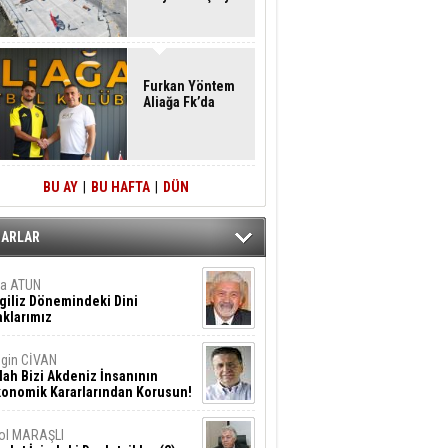
Furkan Yöntem
Aliağa Fk’da
BU AY
|
BU HAFTA
|
DÜN
ZARLAR
ta ATUN
giliz Dönemindeki Dini
klarımız
gin CİVAN
lah Bizi Akdeniz İnsanının
konomik Kararlarından Korusun!
ol MARAŞLI