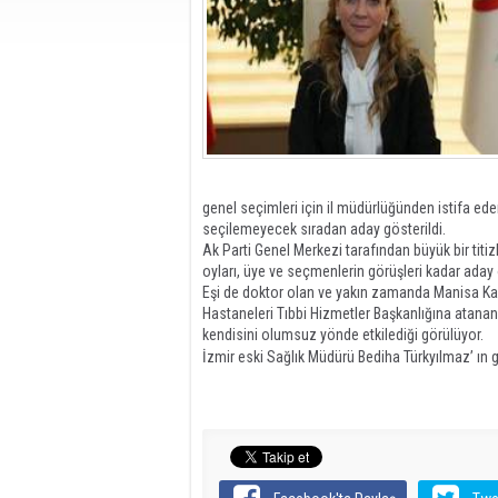
genel seçimleri için il müdürlüğünden istifa ede
seçilemeyecek sıradan aday gösterildi.
Ak Parti Genel Merkezi tarafından büyük bir tit
oyları, üye ve seçmenlerin görüşleri kadar aday
Eşi de doktor olan ve yakın zamanda Manisa Ka
Hastaneleri Tıbbi Hizmetler Başkanlığına atanan 
kendisini olumsuz yönde etkilediği görülüyor.
İzmir eski Sağlık Müdürü Bediha Türkyılmaz’ ı
Vizyon Gazetesi / Aliağa Haber / Foça Hab
Haber / İzmir Haber