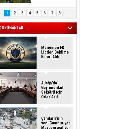
Hasan Eser'in 
Objektifinden
1
2
3
4
5
6
7
8
K OKUNANLAR
Menemen FK
Ligden Çekilme
Kararı Aldı
Aliağa'da
Gayrimenkul
Sektörü İçin
Ortak Akıl
Buluşması
Çandarlı’nın
yeni Cumhuriyet
Meydanı açılıyor