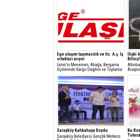
Ege ulaşım taşımacılık ve tic. A.ş. İş
İlişki 
ortakları arıyor
Bilinç
İzmir’in Menemen, Aliağa, Bergama
Altınba
İlçelerinde Kargo Dağıtım ve Toplama
Araştı
Faaliyetlerini Yürütebilecek Kişi/
hayata 
Kurumlara Acentelikler Verilecektir.
Çalışm
Sarayköy Kahkahaya Doydu
Bu Ro
Tutac
Sarayköy Belediyesi Gençlik Merkezi