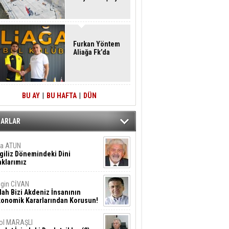
Furkan Yöntem
Aliağa Fk’da
BU AY
|
BU HAFTA
|
DÜN
ZARLAR
ta ATUN
giliz Dönemindeki Dini
klarımız
gin CİVAN
lah Bizi Akdeniz İnsanının
konomik Kararlarından Korusun!
ol MARAŞLI