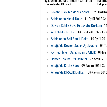
Tiyatro Kulübü tarafından hazırlanan
Kaleme 
Tükkan Neler Oluyor?
takip e
özel bi
çıktı:“G
Levent Tülek'ten dobra dobra...
20 Hazira
Sahibinden Kiralık Daire
11 Eylül 2013 Ç
Devren Satılık Boya Hırdavatçı Dükkanı
11
Acil Satılık Köy Evi
10 Eylül 2013 Salı 15:
Sahibinden Acil Satılık Daire
10 Eylül 201
Aliağa'da Devren Satılık Ayakkabıcı
04 T
Kıymetli İşyeri Sahibinden SATILIK
01 Ma
Hemen Teslim Sıfır Daireler
27 Aralık 20
Aliağa'da Kiralık Büro
09 Kasım 2012 Cu
Aliağa'da KİRALIK Dükkan
09 Kasım 201