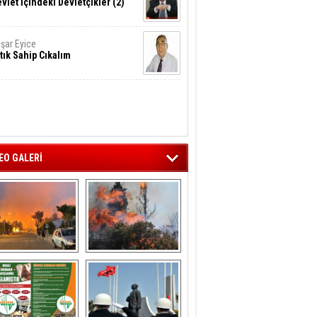
vlet İçindeki Devletçikler (2)
şar Eyice
tık Sahip Cıkalım
EO GALERİ
liağa ‘da  otluk 
Aliağa'nın Ciğerleri 
alanda çıkan 
Yandı
yangın evlere 
sıçramadan 
söndürüldü