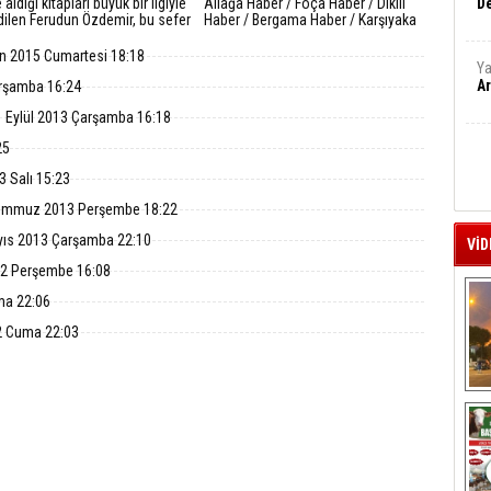
aldığı kitapları büyük bir ilgiyle
Aliağa Haber / Foça Haber / Dikili
De
dilen Ferudun Özdemir, bu sefer
Haber / Bergama Haber / Karşıyaka
r romanla okurlarının karşısına
Haber/ Menemen Haber / İzmir / Türk
ülnihal.”
Sinemasında yeni çekilen filmlerin
n 2015 Cumartesi 18:18
Ya
başlayan kış sezonunda peş peşe
salonlarda yerini almasının ardından,
Ar
arşamba 16:24
herkesin en çok merakla beklediği
 Eylül 2013 Çarşamba 16:18
filmlerden
25
3 Salı 15:23
emmuz 2013 Perşembe 18:22
yıs 2013 Çarşamba 22:10
VİD
12 Perşembe 16:08
ma 22:06
2 Cuma 22:03
A