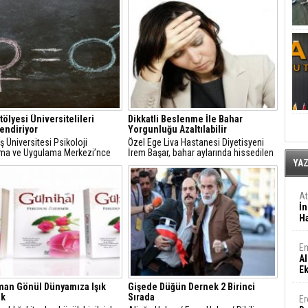
Atölyesi Üniversitelileri
Dikkatli Beslenme İle Bahar
lendiriyor
Yorgunluğu Azaltılabilir
ş Üniversitesi Psikoloji
Özel Ege Liva Hastanesi Diyetisyeni
rma ve Uygulama Merkezi’nce
İrem Başar, bahar aylarında hissedilen
geçirilen “İlişki Becerileri
yorgunluğun, beslenmeye dikkat
YA
a
edilmesi ile etkisinin azaltılacağını
belirtti.
A
İn
Ha
En
Al
E
man Gönül Dünyamıza Işık
Gişede Düğün Dernek 2 Birinci
ak
Sırada
Er