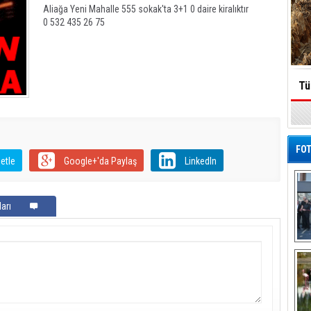
Aliağa Yeni Mahalle 555 sokak'ta 3+1 0 daire kiralıktır
0 532 435 26 75
Tü
FOT
etle
Google+'da Paylaş
LinkedIn
arı
De
Al