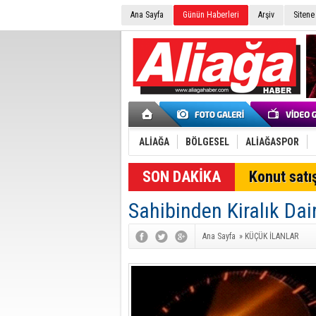
Ana Sayfa
Günün Haberleri
Arşiv
Sitene
ALİAĞA
BÖLGESEL
ALİAĞASPOR
SON DAKİKA
Konut satış
Sahibinden Kiralık Dai
Ana Sayfa
»
KÜÇÜK İLANLAR