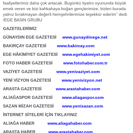
faaliyetlerimiz daha çok artacak. Bugünkü tiyatro oyununda büyük
emek veren ve bizi kahkahaya boğan gençlerimize, bizleri burada
yalnız bırakmayan değerli hemşehrilerimize teşekkür ederim” dedi.
/EGE BASIN GRUBU
GAZETELERİMİZ
GÜNAYDIN EGE GAZETESİ
www.gunaydinege.net
BAKIRÇAY GAZETESİ
www.bakircay.com
EGE HÂKİMİYET GAZETESİ
www.egehakimiyet.com
FOTO HABER GAZETESİ
www.fotohaber.com.tr
VAZİYET GAZETESİ
www.yenivaziyet.com
YENİ VİZYON GAZETESİ
www.yenivizyon.net
ARASTA GAZETESİ
www.arastahaber.com
ALİAĞASPOR GAZETESİ
www.aliagaspor.com
SAZAN MİZAH GAZETESİ
www.yenisazan.com
İNTERNET SİTELERİ İÇİN TIKLAYINIZ
ALİAĞA HABER
www.aliagahaber.com
ARASTA HABER
www.arastahaber.com