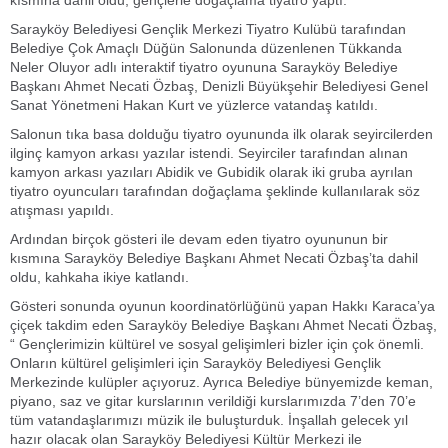
kısmına dahil oldu, gençlerle doğaçlama tiyatro yaptı.
Sarayköy Belediyesi Gençlik Merkezi Tiyatro Kulübü tarafından
Belediye Çok Amaçlı Düğün Salonunda düzenlenen Tükkanda
Neler Oluyor adlı interaktif tiyatro oyununa Sarayköy Belediye
Başkanı Ahmet Necati Özbaş, Denizli Büyükşehir Belediyesi Genel
Sanat Yönetmeni Hakan Kurt ve yüzlerce vatandaş katıldı.
Salonun tıka basa dolduğu tiyatro oyununda ilk olarak seyircilerden
ilginç kamyon arkası yazılar istendi. Seyirciler tarafından alınan
kamyon arkası yazıları Abidik ve Gubidik olarak iki gruba ayrılan
tiyatro oyuncuları tarafından doğaçlama şeklinde kullanılarak söz
atışması yapıldı.
Ardından birçok gösteri ile devam eden tiyatro oyununun bir
kısmına Sarayköy Belediye Başkanı Ahmet Necati Özbaş’ta dahil
oldu, kahkaha ikiye katlandı.
Gösteri sonunda oyunun koordinatörlüğünü yapan Hakkı Karaca’ya
çiçek takdim eden Sarayköy Belediye Başkanı Ahmet Necati Özbaş,
“ Gençlerimizin kültürel ve sosyal gelişimleri bizler için çok önemli.
Onların kültürel gelişimleri için Sarayköy Belediyesi Gençlik
Merkezinde kulüpler açıyoruz. Ayrıca Belediye bünyemizde keman,
piyano, saz ve gitar kurslarının verildiği kurslarımızda 7’den 70’e
tüm vatandaşlarımızı müzik ile buluşturduk. İnşallah gelecek yıl
hazır olacak olan Sarayköy Belediyesi Kültür Merkezi ile