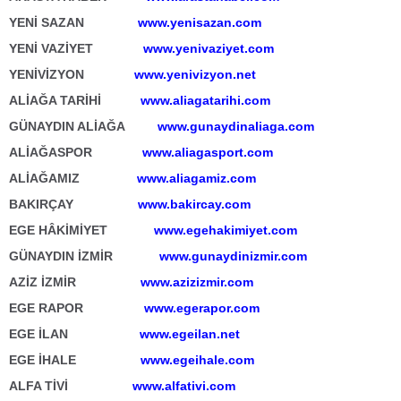
YENİ SAZAN
www.yenisazan.com
YENİ VAZİYET
www.yenivaziyet.com
YENİVİZYON
www.yenivizyon.net
ALİAĞA TARİHİ
www.aliagatarihi.com
GÜNAYDIN ALİAĞA
www.gunaydinaliaga.com
ALİAĞASPOR
www.aliagasport.com
ALİAĞAMIZ
www.aliagamiz.com
BAKIRÇAY
www.bakircay.com
EGE HÂKİMİYET
www.egehakimiyet.com
GÜNAYDIN İZMİR
www.gunaydinizmir.com
AZİZ İZMİR
www.azizizmir.com
EGE RAPOR
www.egerapor.com
EGE İLAN
www.egeilan.net
EGE İHALE
www.egeihale.com
ALFA TİVİ
www.alfativi.com